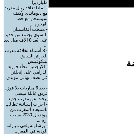
مليارديرا
-
لماذا تعاقد ريال مدريد
مع ديوماندي وكيف
سينسجم مع خط
الهجوم ...
-
منتخب أفغانستان
النسوي يجتمع من جديد
على بُعد 8 آلاف ميل بعد
...
-
3 أسماء لخلافة مدرب
الجزائر السابق
ة
بيتكوفيتش
-
الأرجنتين تخلّد فوزها
الدرامي على إنجلترا
في نصف نهائي موندي
...
-
بعد 6 مباريات بلا فوز..
فريق عائلة ميسي
يبحث عن مدرب جديد
-
أحزاب إسبانية تطالب
باستبعاد المغرب من
مونديال 2030 بسبب
أزم ...
-
برشلونة يلغي مباراته
الودية في المغرب