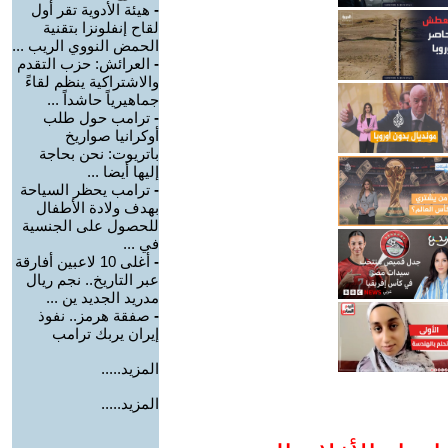
-
هيئة الأدوية تقر أول
لقاح إنفلونزا بتقنية
الحمض النووي الريب ...
-
العرائش: حزب التقدم
والاشتراكية ينظم لقاءً
جماهيرياً حاشداً ...
-
ترامب حول طلب
أوكرانيا صواريخ
باتريوت: نحن بحاجة
إليها أيضا ...
-
ترامب يحظر السياحة
بهدف ولادة الأطفال
للحصول على الجنسية
في ...
-
أغلى 10 لاعبين أفارقة
عبر التاريخ.. نجم ريال
مدريد الجديد ين ...
-
صفقة هرمز.. نفوذ
إيران يربك ترامب
المزيد.....
المزيد.....