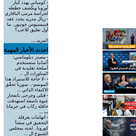
-
كومباني يهدد كبار
أوروبا ويكشف خططه
لحراسة مرمى البافاري
-
ريال مدريد يجدد عقد
فينيسيوس جونيور.. ما
أول تعليق للاعب؟
المزيد.....
احدث الأخبار المهمة
-
مصدر دبلوماسي:
ألمانيا ستستخدم
أسلحة تقليدية في
المناورات ال ...
-
-لا حاجة للاستيراد هذا
الموسم-.. سوريا تحقّق
الاكتفاء الذاتي ...
-
قتلى وجرحى بانفجار
عبوة ناسفة استهدفت
حافلة ركاب في جرمانا
ب ...
-
اتهامات بعرقلة
التحقيق في منشأ
كورونا.. لجنة بمجلس
الشيوخ ال ...