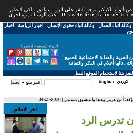
 أنواع الكوكيز نرجو النقر على الزر - موافق - لكي لاتظهر
This website uses cookies to ensure you ge
وكالة أنباء العمال
-
وكالة أنباء حقوق الإنسان
-
اخبار الرياضة
-
اخبار
لوم
التبرع للموقع - ادعمونا
حرية والعدالة الاجتماعية للجميع
"
تى نالها أعلام في الفكر والثقافة
قر هنا لاستخدام الموقع البديل
كوردي
English
من هرمز بيدها والتنسيق مستمر | 2026-05-04
اخر الافلام
ن تدرس الرد