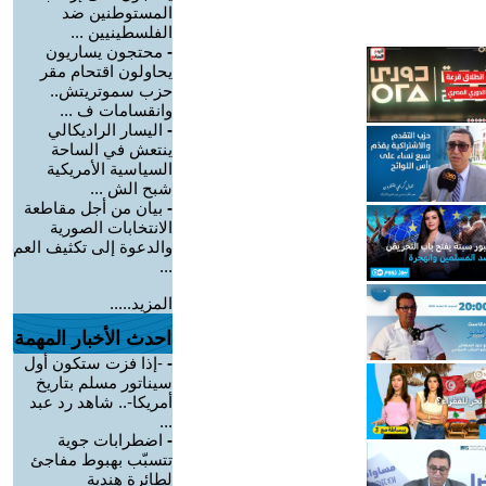
المستوطنين ضد
الفلسطينيين ...
-
محتجون يساريون
يحاولون اقتحام مقر
حزب سموتريتش..
وانقسامات ف ...
-
اليسار الراديكالي
ينتعش في الساحة
السياسية الأمريكية
شبح الش ...
-
بيان من أجل مقاطعة
الانتخابات الصورية
والدعوة إلى تكثيف العم
...
المزيد.....
احدث الأخبار المهمة
-
-إذا فزت ستكون أول
سيناتور مسلم بتاريخ
أمريكا-.. شاهد رد عبد
...
-
اضطرابات جوية
تتسبّب بهبوط مفاجئ
لطائرة هندية