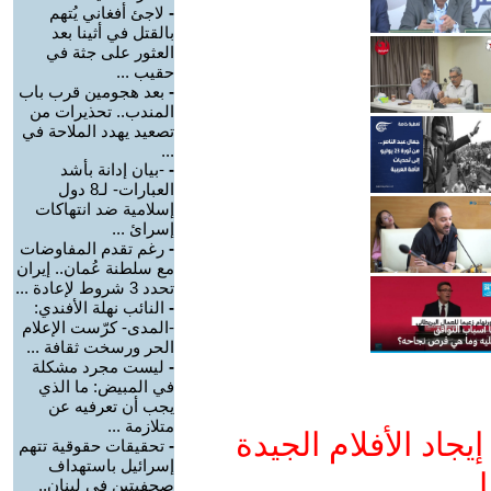
-
لاجئ أفغاني يُتهم
بالقتل في أثينا بعد
العثور على جثة في
حقيب ...
-
بعد هجومين قرب باب
المندب.. تحذيرات من
تصعيد يهدد الملاحة في
...
-
-بيان إدانة بأشد
العبارات- لـ8 دول
إسلامية ضد انتهاكات
إسرائ ...
-
رغم تقدم المفاوضات
مع سلطنة عُمان.. إيران
تحدد 3 شروط لإعادة ...
-
النائب نهلة الأفندي:
-المدى- كرّست الإعلام
الحر ورسخت ثقافة ...
-
ليست مجرد مشكلة
في المبيض: ما الذي
يجب أن تعرفيه عن
متلازمة ...
جاد الأفلام الجيدة
-
تحقيقات حقوقية تتهم
إسرائيل باستهداف
ا
صحفيتين في لبنان..