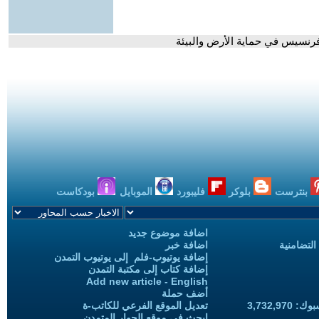
با فرنسيس في حماية الأرض والبيئة
بنترست
بلوكر
فليبورد
الموبايل
بودكاست
اضافة موضوع جديد
التضامنية
اضافة خبر
إضافة يوتيوب-فلم إلى يوتيوب التمدن
إضافة كتاب إلى مكتبة التمدن
Add new article - English
أضف حملة
3,732,97
تعديل الموقع الفرعي للكاتب-ة
ابحث في موقع الحوار المتمدن