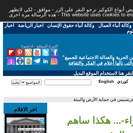
 أنواع الكوكيز نرجو النقر على الزر - موافق - لكي لاتظهر
This website uses cookies to ensure you ge
وكالة أنباء العمال
-
وكالة أنباء حقوق الإنسان
-
اخبار الرياضة
-
اخبار
لوم
التبرع للموقع - ادعمونا
حرية والعدالة الاجتماعية للجميع
"
تى نالها أعلام في الفكر والثقافة
قر هنا لاستخدام الموقع البديل
كوردي
English
با فرنسيس في حماية الأرض والبيئة
اخر الافلام
اء-... هكذا ساهم