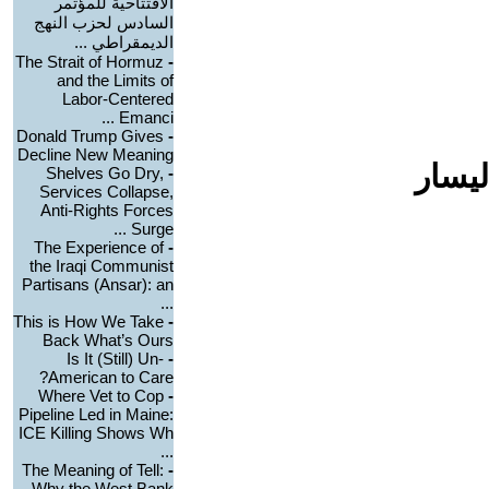
الافتتاحية للمؤتمر
السادس لحزب النهج
الديمقراطي ...
The Strait of Hormuz
-
and the Limits of
Labor-Centered
Emanci ...
Donald Trump Gives
-
Decline New Meaning
ليسار
Shelves Go Dry,
-
Services Collapse,
Anti-Rights Forces
Surge ...
The Experience of
-
the Iraqi Communist
Partisans (Ansar): an
...
This is How We Take
-
Back What’s Ours
Is It (Still) Un-
-
American to Care?
Where Vet to Cop
-
Pipeline Led in Maine:
ICE Killing Shows Wh
...
The Meaning of Tell:
-
Why the West Bank