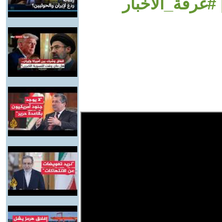
#غرفة_الأخبار