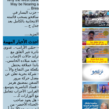
May be Nearing a
Brea ...
-
حزب اليسار في
سافخو يسحب قائمته
الانتخابية بالكامل بعد
جدل ح ...
المزيد.....
احدث الأخبار المهمة
-
-حمّى الأرانب-.. عدوى
نادرة تثير القلق مع
تزايد حالات الإصاب ...
-
بعيد ميلاده الخامس..
باندا عملاقة يحتفل
بكعكة من التفاح والأ ...
-
شركة بحرية تعلن عن
معدل حركة مرور
السفن بمضيق هرمز
-
فساد الناصرية يتوسع..
الغرابي: الأحزاب تتعامل
مع الوزارات كـ ...
-
هل يعود صاحب
-الحذاء الأخضر- من
إيفرست بعد 30 عاماً