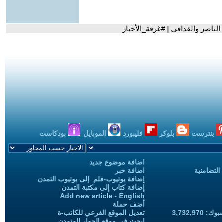
لناصر والقذافي | #غرفة_الأخبار
بنترست
بلوكر
فليبورد
الموبايل
بودكاست
اضافة موضوع جديد
التضامنية
اضافة خبر
إضافة يوتيوب-فلم إلى يوتيوب التمدن
إضافة كتاب إلى مكتبة التمدن
Add new article - English
أضف حملة
3,732,97
تعديل الموقع الفرعي للكاتب-ة
ابحث في موقع الحوار المتمدن