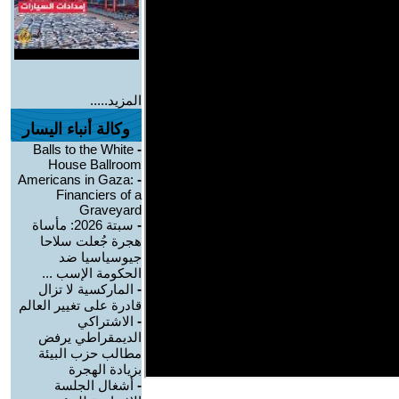
المزيد.....
وكالة أنباء اليسار
Balls to the White
-
House Ballroom
Americans in Gaza:
-
Financiers of a
Graveyard
-
سبتة 2026: مأساة
هجرة جُعلت سلاحا
جيوسياسيا ضد
الحكومة الإسب ...
-
الماركسية لا تزال
قادرة على تغيير العالم
-
الاشتراكي
الديمقراطي يرفض
مطالب حزب البيئة
بزيادة الهجرة
-
أشغال الجلسة