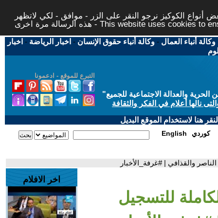
 أنواع الكوكيز نرجو النقر على الزر - موافق - لكي لاتظهر
This website uses cookies to ensure you ge
وكالة أنباء العمال
-
وكالة أنباء حقوق الإنسان
-
اخبار الرياضة
-
اخبار
لوم
التبرع للموقع - ادعمونا
حرية والعدالة الاجتماعية للجميع
"
تى نالها أعلام في الفكر والثقافة
قر هنا لاستخدام الموقع البديل
كوردي
English
لناصر والقذافي | #غرفة_الأخبار
اخر الافلام
لكاملة للتسجيل