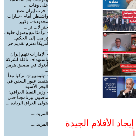
على وفات ...
-
حرب إيران تضع
واشنطن أمام -خيارات
محدودة-.. وكبير
جنرالات تر ...
-
تزامنًا مع وصول حليف
ترامب إلى الحكم..
أمريكا تعتزم تقديم حز
...
-
الإمارات تتهم إيران
باستهداف ناقلة لشركة
أدنوك في مضيق هرمز
...
-
-بلومبيرغ-: تركيا تبدأ
بتقييد عبور السفن في
البحر الأسود
-
وزير النفط العراقي:
ماضون ببرنامجنا حتى
يتولى العراق الريادة ...
المزيد.....
جاد الأفلام الجيدة
المزيد.....
ا