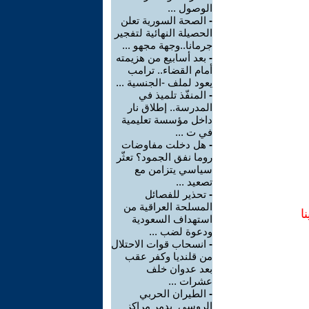
الوصول ...
-
الصحة السورية تعلن
الحصيلة النهائية لتفجير
جرمانا..وجهة مجهو ...
-
بعد أسابيع من هزيمته
أمام القضاء.. ترامب
يعود لملف -الجنسية ...
-
المنفّذ تلميذ في
المدرسة.. إطلاق نار
داخل مؤسسة تعليمية
في ت ...
-
هل دخلت مفاوضات
روما نفق الجمود؟ تعثّر
سياسي يتزامن مع
تصعيد ...
-
تحذير للفصائل
المسلحة العراقية من
ا
استهداف السعودية
ودعوة لضب ...
-
انسحاب قوات الاحتلال
من قلنديا وكفر عقب
بعد عدوان خلف
عشرات ...
-
الطيران الحربي
الروسي يدمر مراكز