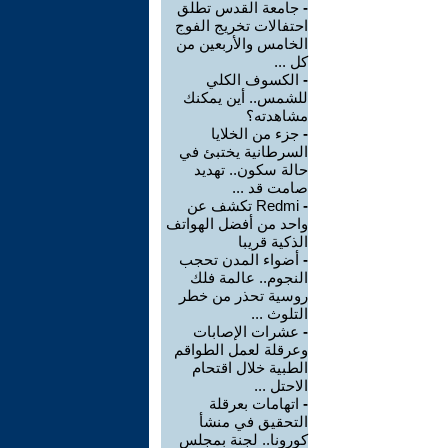
-
جامعة القدس تطلق
احتفالات تخريج الفوج
الخامس والأربعين من
كل ...
-
الكسوف الكلي
للشمس.. أين يمكنك
مشاهدته؟
-
جزء من الخلايا
السرطانية يختبئ في
حالة سكون.. تهديد
صامت قد ...
-
Redmi تكشف عن
واحد من أفضل الهواتف
الذكية قريبا
-
أضواء المدن تحجب
النجوم.. عالمة فلك
روسية تحذر من خطر
التلوث ...
-
عشرات الإصابات
وعرقلة لعمل الطواقم
الطبية خلال اقتحام
الاحتل ...
-
اتهامات بعرقلة
التحقيق في منشأ
كورونا.. لجنة بمجلس