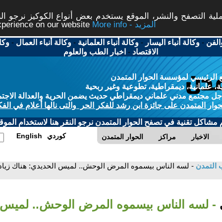
ة التصفح والنشر، الموقع يستخدم بعض أنواع الكوكيز نرجو النق
More info - المزيد
experience on our website
الفن
-
وكالة أنباء اليسار
-
وكالة أنباء العلمانية
-
وكالة أنباء العمال
-
وكا
الاقتصاد
-
اخبار الطب والعلوم
 الرئيسي لمؤسسة الحوار المتمدن
، علمانية، ديمقراطية، تطوعية وغير ربحية
ل مجتمع مدني علماني ديمقراطي حديث يضمن الحرية والعدالة الاجتم
حوار المتمدن على جائزة ابن رشد للفكر الحر والتى نالها أعلام في الفك
م مشاكل تقنية في تصفح الحوار المتمدن نرجو النقر هنا لاستخدام الموقع
كوردي
English
الاخبار
مراكز
الحوار المتمدن
 التمدن
- لسه الناس بيسموه المرض الوحش.. لميس الحديدي: هناك زيا
ي
- لسه الناس بيسموه المرض الوحش.. لميس 