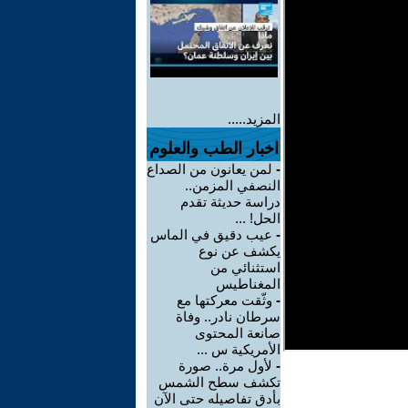
المزيد.....
اخبار الطب والعلوم
-
لمن يعانون من الصداع
النصفي المزمن..
دراسة حديثة تقدم
الحل! ...
-
عيب دقيق في الماس
يكشف عن نوع
استثنائي من
المغناطيس
-
وثّقت معركتها مع
سرطان نادر.. وفاة
صانعة المحتوى
الأمريكية س ...
-
لأول مرة.. صورة
تكشف سطح الشمس
بأدق تفاصيله حتى الآن