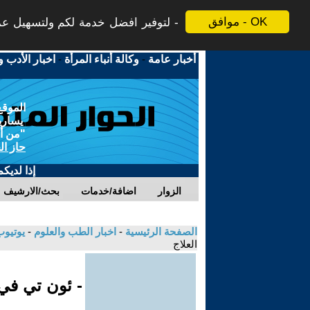
موافق - OK
لتوفير افضل خدمة لكم ولتسهيل عملي
أخبار عامة
-
وكالة أنباء المرأة
-
اخبار الأدب و
الموقع
يسارية
"من أج
حاز ال
إذا لديك
الزوار
اضافة/خدمات
بحث/الارشيف
الصفحة الرئيسية
-
اخبار الطب والعلوم
-
يوتيوب
العلاج
- ئون تي ف