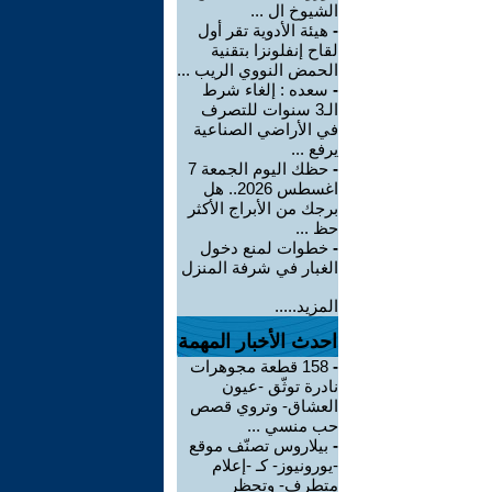
الشيوخ ال ...
-
هيئة الأدوية تقر أول
لقاح إنفلونزا بتقنية
الحمض النووي الريب ...
-
سعده : إلغاء شرط
الـ3 سنوات للتصرف
في الأراضي الصناعية
يرفع ...
-
حظك اليوم الجمعة 7
اغسطس 2026.. هل
برجك من الأبراج الأكثر
حظ ...
-
خطوات لمنع دخول
الغبار في شرفة المنزل
المزيد.....
احدث الأخبار المهمة
-
158 قطعة مجوهرات
نادرة توثّق -عيون
العشاق- وتروي قصص
حب منسي ...
-
بيلاروس تصنّف موقع
-يورونيوز- كـ -إعلام
متطرف- وتحظر