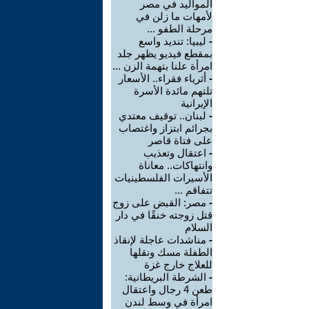
المواليد في مصر
لأمهات ما زلن في
مرحلة الطفو ...
-
ليبيا: تنديد واسع
بمقطع فيديو يظهر جلد
امرأة علنا بتهمة الزن ...
-
أثرياء فقراء.. الأسعار
تلتهم مائدة الأسرة
الإيرانية
-
لبنان.. توقيف معتدي
بجرائم ابتزاز واغتصاب
على فتاة قاصر
-
اعتقال وتعذيب
وانتهاكات.. معاناة
الأسيرات الفلسطينيات
تتفاقم ...
-
مصر: القبض على زوج
قتل زوجته خنقًا في دار
السلام
-
مناشدات عاجلة لإنقاذ
الطفلة مسك ونقلها
للعلاج خارج غزة
-
الشرطة البريطانية:
طعن 4 رجال واعتقال
امرأة في وسط لندن