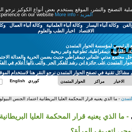
ة التصفح والنشر، الموقع يستخدم بعض أنواع الكوكيز نرجو النق
More info - المزيد
experience on our website
الفن
-
وكالة أنباء اليسار
-
وكالة أنباء العلمانية
-
وكالة أنباء العمال
-
وكا
الاقتصاد
-
اخبار الطب والعلوم
 الرئيسي لمؤسسة الحوار المتمدن
، علمانية، ديمقراطية، تطوعية وغير ربحية
ل مجتمع مدني علماني ديمقراطي حديث يضمن الحرية والعدالة الاجتم
حوار المتمدن على جائزة ابن رشد للفكر الحر والتى نالها أعلام في الفك
م مشاكل تقنية في تصفح الحوار المتمدن نرجو النقر هنا لاستخدام الموقع
كوردي
English
الاخبار
مراكز
الحوار المتمدن
لتمدن
- ما الذي يعنيه قرار المحكمة العليا البريطانية اعتماد الجنس البيو
- ما الذي يعنيه قرار المحكمة العليا البريطانية
لوجي لتعريف المرأة؟