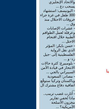
والاتحاد الإنجليزي
يسحب دع ...
-
اليونيسف: استشهاد
300 طفل في غزة جراء
خروقات الاحتلال منذ
وق ...
-
عشرات الإصابات
وعرقلة لعمل الطواقم
الطبية خلال اقتحام
الاحتل ...
-
حسن بايكر: المؤثر
الذي نقل الرواية
الفلسطينية إلى -جيل
زد- و ...
-
بلومبيرغ: كثرة حالات
الانتحار في قيادة الأمن
ا
السيبراني بالجي ...
-
مصادر: السعودية
وباكستان وتركيا ستوقّع
اتفاقية دفاع مشترك ال
...
-
أثارت غضب ترمب..
ماذا تُخفي تقارير
مخزون الأسلحة
الأمريكية؟ ...