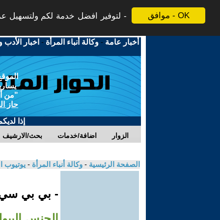
موافق - OK
لتوفير افضل خدمة لكم ولتسهيل عملي
أخبار عامة
-
وكالة أنباء المرأة
-
اخبار الأدب و
الموقع
يسارية
"من أج
حاز ال
إذا لديك
الزوار
اضافة/خدمات
بحث/الارشيف
الصفحة الرئيسية
-
وكالة أنباء المرأة
-
يوتيوب ا
- بي بي سي
الجنس البيو