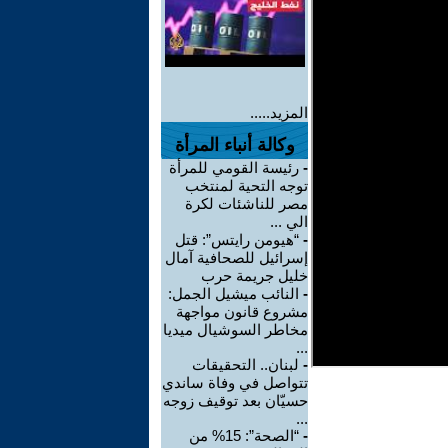
المزيد.....
وكالة أنباء المرأة
-
رئيسة القومي للمرأة
توجه التحية لمنتخب
مصر للناشئات لكرة
الي ...
-
“هيومن رايتس”: قتل
إسرائيل للصحافية آمال
خليل جريمة حرب
-
النائب ميشيل الجمل:
مشروع قانون مواجهة
مخاطر السوشيال ميديا
...
-
لبنان.. التحقيقات
تتواصل في وفاة ساندي
حسيّان بعد توقيف زوجه
...
-
“الصحة”: 15% من