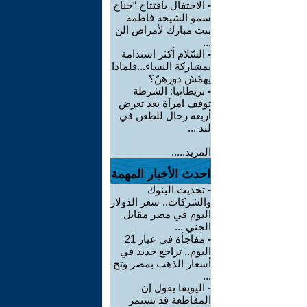
-
الاحتفال بافتتاح “جناح
سمو الشيخة فاطمة
بنت مبارك لأمراض الن
...
-
السّلام أكثر استدامة
بمشاركة النساء...فلماذا
يهمّش دورهنّ؟
-
بريطانيا: الشرطة
توقف امرأة بعد تعرض
أربعة رجال للطعن في
لند ...
المزيد.....
احدث الأخبار المهمة
-
تحديث البنوك
والشركات.. سعر الدولار
اليوم في مصر مقابل
الجني ...
-
مفاجأة في عيار 21
اليوم.. تراجع جديد في
أسعار الذهب بمصر وتح
...
-
اليويفا يقول إن
المقاطعة قد تستمر