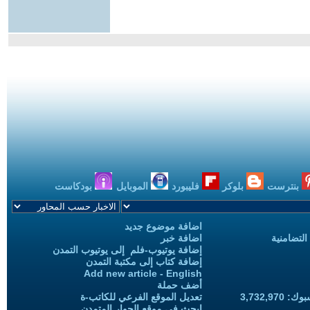
بنترست
بلوكر
فليبورد
الموبايل
بودكاست
اضافة موضوع جديد
التضامنية
اضافة خبر
إضافة يوتيوب-فلم إلى يوتيوب التمدن
إضافة كتاب إلى مكتبة التمدن
Add new article - English
أضف حملة
3,732,97
تعديل الموقع الفرعي للكاتب-ة
ابحث في موقع الحوار المتمدن