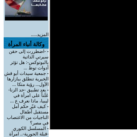
المزيد.....
وكالة أنباء المرأة
-
-اضطررت إلى حقن
سيرتي الذاتية
بالبوتوكس-: هل تؤثر
أدوات توظ ...
-
جمعية سيدات أبو قش
الخيرية تنطلق ببازارها
الأول... رؤية متكا ...
-
بعد تطبيق -حد الزنا-
عَلَناً على امرأة في
ليبيا، ماذا نعرف ع ...
-
كيف غيّر حكم أمل
مستقبل أطفال
الناجيات من الاغتصاب
في مصر؟
-
المسلسل الكوري
-قبلة الحورية-.. امرأة