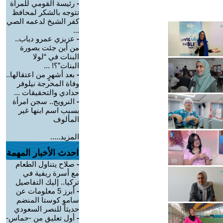
-
رئيسة القومي للمرأة
تتوجه بالشكر لمحافظ
كفر الشيخ لدعمه الصي
...
-
عزيزي عمرو دياب..
من أين جئت بصورة
البنات في “لولا
البنات”؟! ...
-
بعد أشهرٍ من اعتقالها..
وفاة المخرجة نيلوفر
حدادي والتحقيقات ...
-
النرويج.. سجن امرأة
بسبب اسم ابنها غير
المألوف
المزيد.....
احدث الأخبار المهمة
-
صلاح يتناول الطعام
مع أسرة ريفية في
تركيا.. إليك التفاصيل
-
أبرز 5 معلومات عن
سامو كوستا المنضم
حديثاً للنصر السعودي
-
أول تعليق من -حماس-