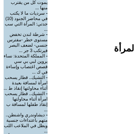
يموت كل من يقترب
منها ...
-
سرديات ما لا يكتب
في محاضر الجنود (10)
جدتي: المرأة التي سب
...
-
شرطة لندن تخفض
مستوى خطر -مفترس
جنسي- لضعف البصر
لمرأة
فيرتكب 3 جر ...
-
المملكة المتحدة: نساء
يروين لبي بي سي
قصص اغتصاب وإساءة
في ك ...
-
التشيك.. قطار يسحب
امرأة لمسافة بعيدة
أثناء محاولتها إنقاذ ط ...
-
التشيك.. قطار يسحب
امرأة أثناء محاولتها
إنقاذ طفلها لمسافة ب
...
-
ديشاوندري واشنطن..
متهم باعتداءات جنسية
وبطل في الملاعب اللب
...