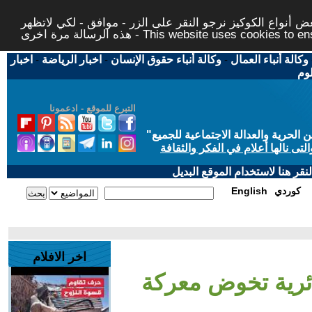
 أنواع الكوكيز نرجو النقر على الزر - موافق - لكي لاتظهر
This website uses cookies to ensure you ge
وكالة أنباء العمال
-
وكالة أنباء حقوق الإنسان
-
اخبار الرياضة
-
اخبار
لوم
التبرع للموقع - ادعمونا
حرية والعدالة الاجتماعية للجميع
"
تى نالها أعلام في الفكر والثقافة
قر هنا لاستخدام الموقع البديل
كوردي
English
اخر الافلام
ائرية تخوض معركة