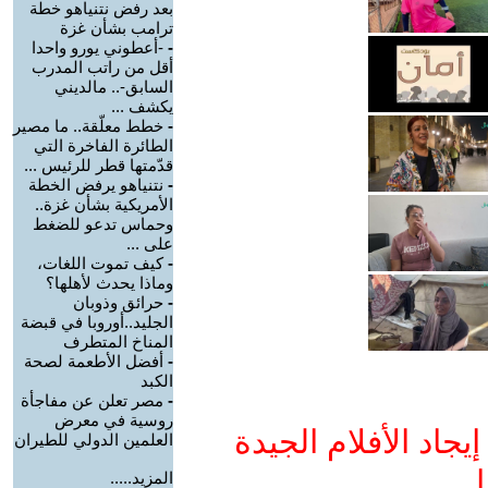
بعد رفض نتنياهو خطة
ترامب بشأن غزة
-
-أعطوني يورو واحدا
أقل من راتب المدرب
السابق-.. مالديني
يكشف ...
-
خطط معلّقة.. ما مصير
الطائرة الفاخرة التي
قدّمتها قطر للرئيس ...
-
نتنياهو يرفض الخطة
الأمريكية بشأن غزة..
وحماس تدعو للضغط
على ...
-
كيف تموت اللغات،
وماذا يحدث لأهلها؟
-
حرائق وذوبان
الجليد..أوروبا في قبضة
المناخ المتطرف
-
أفضل الأطعمة لصحة
الكبد
-
مصر تعلن عن مفاجأة
روسية في معرض
جاد الأفلام الجيدة
العلمين الدولي للطيران
ا
المزيد.....