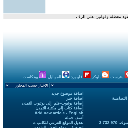
ووعود معطلة وقوانين على الرف
بنترست
بلوكر
فليبورد
الموبايل
بودكاست
اضافة موضوع جديد
التضامنية
اضافة خبر
إضافة يوتيوب-فلم إلى يوتيوب التمدن
إضافة كتاب إلى مكتبة التمدن
Add new article - English
أضف حملة
3,732,97
تعديل الموقع الفرعي للكاتب-ة
ابحث في موقع الحوار المتمدن