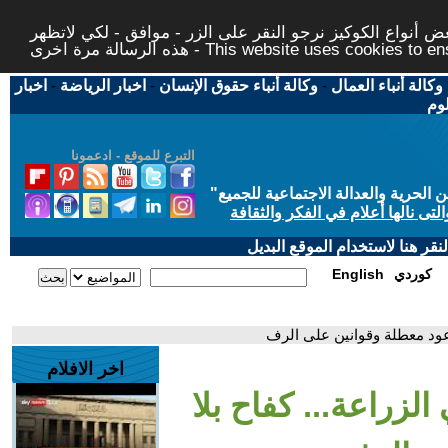
 أنواع الكوكيز نرجو النقر على الزر - موافق - لكي لاتظهر
This website uses cookies to ensure you ge
وكالة أنباء العمال
-
وكالة أنباء حقوق الإنسان
-
اخبار الرياضة
-
اخبار
لوم
التبرع للموقع - ادعمونا
حرية والعدالة الاجتماعية للجميع
"
تى نالها أعلام في الفكر والثقافة
قر هنا لاستخدام الموقع البديل
كوردي
English
ووعود معطلة وقوانين على الرف
اخر الافلام
الزراعة... كفاح بلا