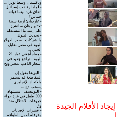
وباكستان وسط توترا ...
-
لماذا رفضت إسرائيل
اتفاق غزة بينما قبلته
حماس؟
-
غارديان: أزمة سبتة
تختبر رهان سانشيز
على إسبانيا المستقلة
-
تحديث البنوك
والشركات.. سعر الدولار
اليوم في مصر مقابل
الجني ...
-
مفاجأة في عيار 21
اليوم.. تراجع جديد في
أسعار الذهب بمصر وتح
...
-
اليويفا يقول إن
المقاطعة قد تستمر
والاتحاد الإنجليزي
يسحب دع ...
-
اليونيسف: استشهاد
300 طفل في غزة جراء
خروقات الاحتلال منذ
جاد الأفلام الجيدة
وق ...
-
عشرات الإصابات
ا
وعرقلة لعمل الطواقم