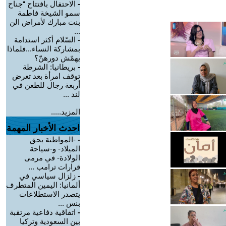
-
الاحتفال بافتتاح “جناح
سمو الشيخة فاطمة
بنت مبارك لأمراض الن
...
-
السّلام أكثر استدامة
بمشاركة النساء...فلماذا
يهمّش دورهنّ؟
-
بريطانيا: الشرطة
توقف امرأة بعد تعرض
أربعة رجال للطعن في
لند ...
المزيد.....
احدث الأخبار المهمة
-
-المواطنة بحق
الميلاد- و-سياحة
الولادة- في مرمى
قرارات ترامب ...
-
زلزال سياسي في
ألمانيا: اليمين المتطرف
يتصدر الاستطلاعات
بنس ...
-
اتفاقية دفاعية مرتقبة
بين السعودية وتركيا