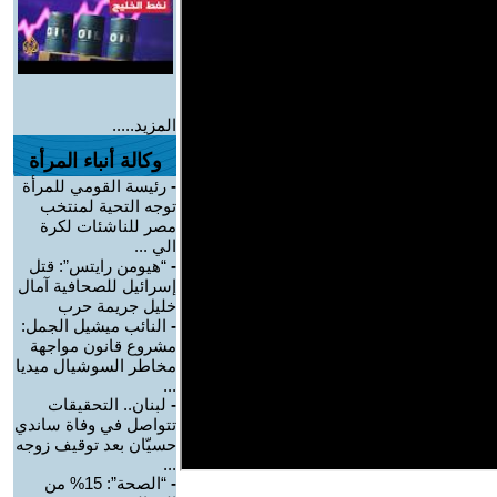
المزيد.....
وكالة أنباء المرأة
-
رئيسة القومي للمرأة
توجه التحية لمنتخب
مصر للناشئات لكرة
الي ...
-
“هيومن رايتس”: قتل
إسرائيل للصحافية آمال
خليل جريمة حرب
-
النائب ميشيل الجمل:
مشروع قانون مواجهة
مخاطر السوشيال ميديا
...
-
لبنان.. التحقيقات
تتواصل في وفاة ساندي
حسيّان بعد توقيف زوجه
...
-
“الصحة”: 15% من