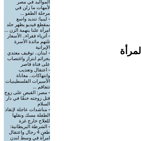
المواليد في مصر
لأمهات ما زلن في
مرحلة الطفو ...
-
ليبيا: تنديد واسع
بمقطع فيديو يظهر جلد
امرأة علنا بتهمة الزن ...
-
أثرياء فقراء.. الأسعار
تلتهم مائدة الأسرة
الإيرانية
لمرأة
-
لبنان.. توقيف معتدي
بجرائم ابتزاز واغتصاب
على فتاة قاصر
-
اعتقال وتعذيب
وانتهاكات.. معاناة
الأسيرات الفلسطينيات
تتفاقم ...
-
مصر: القبض على زوج
قتل زوجته خنقًا في دار
السلام
-
مناشدات عاجلة لإنقاذ
الطفلة مسك ونقلها
للعلاج خارج غزة
-
الشرطة البريطانية:
طعن 4 رجال واعتقال
امرأة في وسط لندن