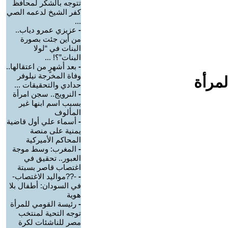
تتوجه بالشكر لمحافظ
كفر الشيخ لدعمه الصي
...
-
عزيزي عمرو دياب..
من أين جئت بصورة
البنات في “لولا
البنات”؟! ...
-
بعد أشهرٍ من اعتقالها..
وفاة المخرجة نيلوفر
لمرأة
حدادي والتحقيقات ...
-
النرويج.. سجن امرأة
بسبب اسم ابنها غير
المألوف
-
أسماء علي أول قاضية
يمنية على منصة
المحاكم الأميركية
-
المغرب: وسط موجة
العبور.. تحقيق في
اغتصاب قاصر بسبتة
-
-??مواليد الاغتصاب-
في السودان: أطفال بلا
هوية
-
رئيسة القومي للمرأة
توجه التحية لمنتخب
مصر للناشئات لكرة