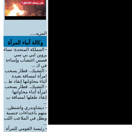
المزيد.....
وكالة أنباء المرأة
-
المملكة المتحدة: نساء
يروين لبي بي سي
قصص اغتصاب وإساءة
في ك ...
-
التشيك.. قطار يسحب
امرأة لمسافة بعيدة
أثناء محاولتها إنقاذ ط ...
-
التشيك.. قطار يسحب
امرأة أثناء محاولتها
إنقاذ طفلها لمسافة ب
...
-
ديشاوندري واشنطن..
متهم باعتداءات جنسية
وبطل في الملاعب اللب
...
-
رئيسة القومي للمرأة