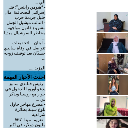
الي ...
-
“هيومن رايتس”: قتل
إسرائيل للصحافية آمال
خليل جريمة حرب
-
النائب ميشيل الجمل:
مشروع قانون مواجهة
مخاطر السوشيال ميديا
...
-
لبنان.. التحقيقات
تتواصل في وفاة ساندي
حسيّان بعد توقيف زوجه
...
المزيد.....
احدث الأخبار المهمة
-
رئيس فنلندي سابق
يدعو أوروبا للدخول في
حوار مع روسيا ويذكر
س ...
-
مصرع مهاجر حاول
بلوغ سبتة بطائرة
شراعية
-
تغريم -ميتا- 567
مليون دولار، في أكبر