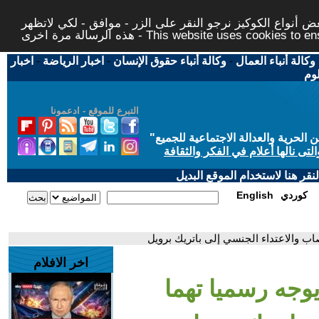
 أنواع الكوكيز نرجو النقر على الزر - موافق - لكي لاتظهر
This website uses cookies to ensure you ge
وكالة أنباء العمال
-
وكالة أنباء حقوق الإنسان
-
اخبار الرياضة
-
اخبار
لوم
التبرع للموقع - ادعمونا
حرية والعدالة الاجتماعية للجميع
"
تى نالها أعلام في الفكر والثقافة
قر هنا لاستخدام الموقع البديل
كوردي
English
اب والاعتداء الجنسي إلى باتريك برويل
اخر الافلام
وجه رسميا تهما