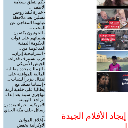
حكم يتعلق بسلامة
الأطف ...
-
خبازة تُنقذ زوجين
مسنّين بعد ملاحظة
غيابهما المفاجئ عن
المخب ...
-
الحوثيون يكثفون
هجماتهم على قوات
الحكومة اليمنية
المدعومة من ...
-
استراتيجية إيران..
حرب تستنزف قدرات
الجيش الأمريكي
-
الزمالك يحدد مطالبه
المالية للموافقة على
انتقال بيزيرا لشباب ...
-
إسبانيا تصعّد مع
إيطاليا على خلفية أزمة
مهاجري سبتة بعد إنذا ...
-
تراجع -الهيمنة-
الأمريكية.. خبراء يعددون
رسائل حلف مكة الجدي
جاد الأفلام الجيدة
...
-
إغلاق الموانئ
ا
الأوكرانية يخفض