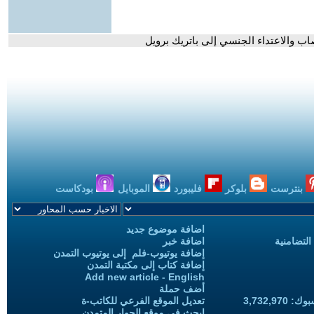
اب والاعتداء الجنسي إلى باتريك برويل
بنترست
بلوكر
فليبورد
الموبايل
بودكاست
اضافة موضوع جديد
التضامنية
اضافة خبر
إضافة يوتيوب-فلم إلى يوتيوب التمدن
إضافة كتاب إلى مكتبة التمدن
Add new article - English
أضف حملة
3,732,97
تعديل الموقع الفرعي للكاتب-ة
ابحث في موقع الحوار المتمدن