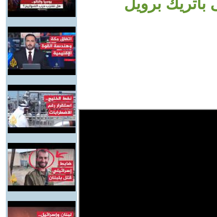
 باتريك برويل