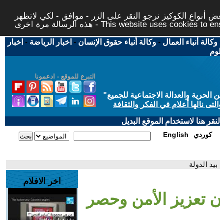
 أنواع الكوكيز نرجو النقر على الزر - موافق - لكي لاتظهر
This website uses cookies to ensure you ge
وكالة أنباء العمال
-
وكالة أنباء حقوق الإنسان
-
اخبار الرياضة
-
اخبار
لوم
التبرع للموقع - ادعمونا
حرية والعدالة الاجتماعية للجميع
"
تى نالها أعلام في الفكر والثقافة
قر هنا لاستخدام الموقع البديل
كوردي
English
بيد الدولة
اخر الافلام
ان تعزيز الأمن وحصر