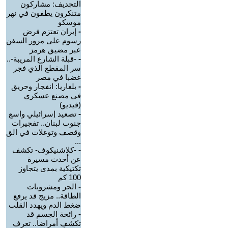
التجديف: مشاركون
متنكرون يطفون في نهر
موسكو
-
إيران تعتزم فرض
رسوم على مرور السفن
عبر مضيق هرمز
-
-قبلة الشارع المريبة-..
سر المقطع الذي فجر
غضبا في مصر
-
بلغاريا: انفجار وحريق
في مصنع عسكري
(فيديو)
-
تصعيد إسرائيلي واسع
جنوب لبنان.. تفجيرات
وقصف وتوغلات في الق
...
-
-كلاشنيكوف- تكشف
عن أحدث مسيرة
تكتيكية بمدى يتجاوز
100 كم
-
الحر ومشروبات
الطاقة.. مزيج قد يرفع
ضغط الدم ويهدد القلب
-
رائحة الجسم قد
تكشف أمراضا.. تعرف