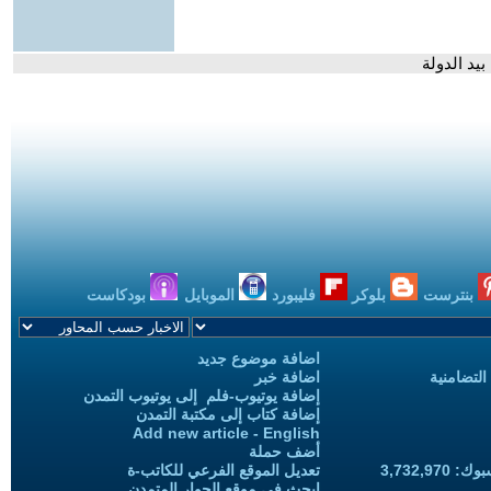
بيد الدولة
بنترست
بلوكر
فليبورد
الموبايل
بودكاست
اضافة موضوع جديد
التضامنية
اضافة خبر
إضافة يوتيوب-فلم إلى يوتيوب التمدن
إضافة كتاب إلى مكتبة التمدن
Add new article - English
أضف حملة
3,732,97
تعديل الموقع الفرعي للكاتب-ة
ابحث في موقع الحوار المتمدن