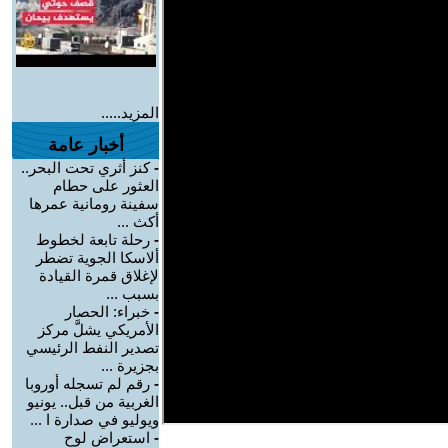
المزيد.....
أخبار عامة
-
كنز أثري تحت البحر..
العثور على حطام
سفينة رومانية عمرها
أكث ...
-
رحلة تابعة لخطوط
ألاسكا الجوية تضطر
لإغلاق قمرة القيادة
بسبب ...
-
خبراء: الحصار
الأمريكي يشلَّ مركز
تصدير النفط الرئيسي
بجزيرة ...
-
رقم لم تسجله أوروبا
الغربية من قبل.. يونيو
ويوليو في صدارة ا ...
-
استعراض لوح