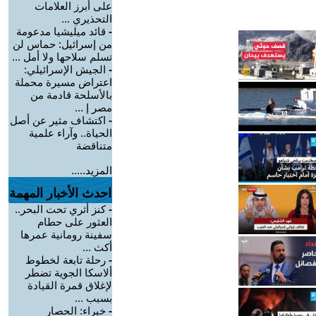
على أبرز العلامات
التحذيري ...
-
قائد ميليشيا مدعومة
من إسرائيل: حماس لن
تسلم سلاحها ولا أمل ...
-
الجيش الإسرائيلي:
اعتراض مسيرة محملة
بالأسلحة قادمة من
مصر إ ...
-
اكتشاف مثير عن أصل
الحياة.. وآراء علمية
متناقضة
المزيد.....
احدث الأخبار المهمة
-
كنز أثري تحت البحر..
العثور على حطام
سفينة رومانية عمرها
أكث ...
-
رحلة تابعة لخطوط
ألاسكا الجوية تضطر
لإغلاق قمرة القيادة
بسبب ...
-
خبراء: الحصار