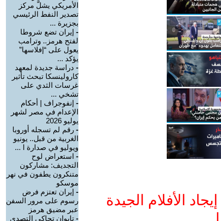
الأمريكي يشلَّ مركز
تصدير النفط الرئيسي
بجزيرة ...
-
إيران تضع شروطا
لفتح هرمز.. وترامب
يعول على “إفلاسها”
يؤكد ...
-
دراسة جديدة لمعهد
كارولينسكا تبحث تأثير
غرسات الثدي على
تشخي ...
-
إنفوجراف | أحكام
الإعدام في مصر لشهر
يوليو 2026
-
رقم لم تسجله أوروبا
الغربية من قبل.. يونيو
ويوليو في صدارة ا ...
-
استعراض لوح
التجديف: مشاركون
متنكرون يطفون في نهر
موسكو
-
إيران تعتزم فرض
جاد الأفلام الجيدة
رسوم على مرور السفن
عبر مضيق هرمز
ا
-
تايوان تحاكي التصدي