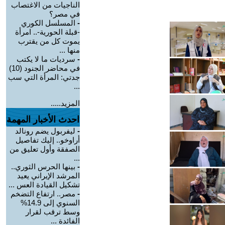
الناجيات من الاغتصاب
في مصر؟
-
المسلسل الكوري
-قبلة الحورية-.. امرأة
يموت كل من يقترب
منها ...
-
سرديات ما لا يكتب
في محاضر الجنود (10)
جدتي: المرأة التي سب
...
المزيد.....
احدث الأخبار المهمة
-
ليفربول يضم رونالد
أراوخو.. إليك تفاصيل
الصفقة وأول تعليق من
...
-
بينها الحرس الثوري..
المرشد الإيراني يعيد
تشكيل القيادة العس ...
-
مصر.. ارتفاع التضخم
السنوي إلى 14.9%
وسط ترقب لقرار
الفائدة ...