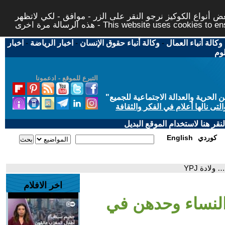
 أنواع الكوكيز نرجو النقر على الزر - موافق - لكي لاتظهر
This website uses cookies to ensure you ge
وكالة أنباء العمال
-
وكالة أنباء حقوق الإنسان
-
اخبار الرياضة
-
اخبار
لوم
التبرع للموقع - ادعمونا
حرية والعدالة الاجتماعية للجميع
"
تى نالها أعلام في الفكر والثقافة
قر هنا لاستخدام الموقع البديل
كوردي
English
لادة YPJ
اخر الافلام
لنساء وحدهن في