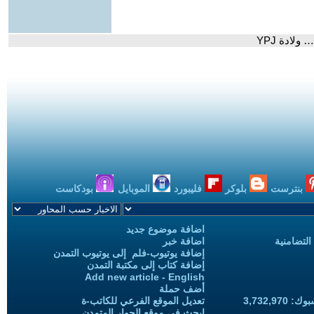
لادة YPJ
بنترست
بلوكر
فليبورد
الموبايل
بودكاست
اضافة موضوع جديد
التضامنية
اضافة خبر
إضافة يوتيوب-فلم إلى يوتيوب التمدن
إضافة كتاب إلى مكتبة التمدن
Add new article - English
أضف حملة
3,732,97
تعديل الموقع الفرعي للكاتب-ة
ابحث في موقع الحوار المتمدن