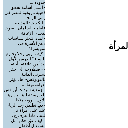
حدوده ...
-
أسيل أسامة تحقق
ذهبية تاريخية لمصر في
رمي الرمح
-
الكويت: المذيعة
فاطمة السلمان.. صوت
يتحدى الإعاقة
-
لماذا تتعثر سياسات
دعم الأسرة في
لمرأة
سويسرا؟
-
كيف تربي رجلا يحترم
النساء؟ الدرس الأول
يبدأ من علاقته بأخته ...
-
-اضطررت إلى حقن
سيرتي الذاتية
بالبوتوكس-: هل تؤثر
أدوات توظ ...
-
جمعية سيدات أبو قش
الخيرية تنطلق ببازارها
الأول... رؤية متكا ...
-
بعد تطبيق -حد الزنا-
عَلَناً على امرأة في
ليبيا، ماذا نعرف ع ...
-
كيف غيّر حكم أمل
مستقبل أطفال