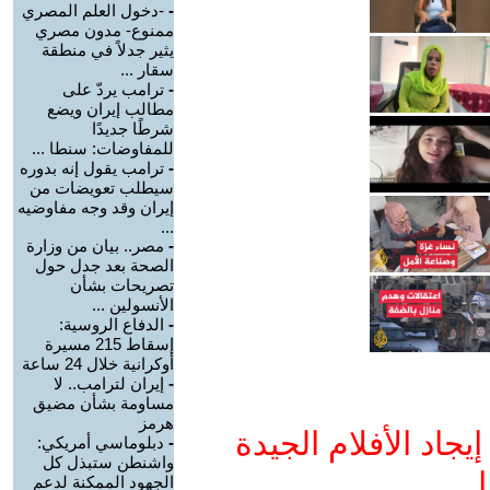
-
-دخول العلم المصري
ممنوع- مدون مصري
يثير جدلاً في منطقة
سقار ...
-
ترامب يردّ على
مطالب إيران ويضع
شرطًا جديدًا
للمفاوضات: سنطا ...
-
ترامب يقول إنه بدوره
سيطلب تعويضات من
إيران وقد وجه مفاوضيه
...
-
مصر.. بيان من وزارة
الصحة بعد جدل حول
تصريحات بشأن
الأنسولين ...
-
الدفاع الروسية:
إسقاط 215 مسيرة
أوكرانية خلال 24 ساعة
-
إيران لترامب.. لا
مساومة بشأن مضيق
هرمز
جاد الأفلام الجيدة
-
دبلوماسي أمريكي:
واشنطن ستبذل كل
ا
الجهود الممكنة لدعم