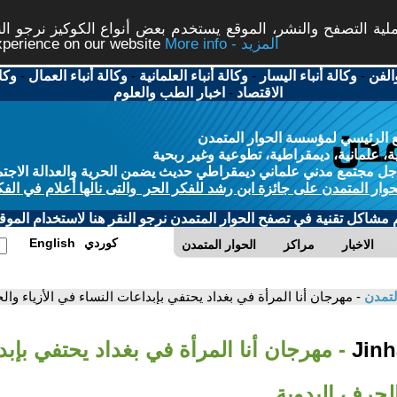
ة التصفح والنشر، الموقع يستخدم بعض أنواع الكوكيز نرجو النق
More info - المزيد
experience on our website
الفن
-
وكالة أنباء اليسار
-
وكالة أنباء العلمانية
-
وكالة أنباء العمال
-
وكا
الاقتصاد
-
اخبار الطب والعلوم
 الرئيسي لمؤسسة الحوار المتمدن
، علمانية، ديمقراطية، تطوعية وغير ربحية
ل مجتمع مدني علماني ديمقراطي حديث يضمن الحرية والعدالة الاجتم
حوار المتمدن على جائزة ابن رشد للفكر الحر والتى نالها أعلام في الفك
م مشاكل تقنية في تصفح الحوار المتمدن نرجو النقر هنا لاستخدام الموقع
كوردي
English
الاخبار
مراكز
الحوار المتمدن
لتمدن
- مهرجان أنا المرأة في بغداد يحتفي بإبداعات النساء في الأزياء وال
- مهرجان أنا المرأة في بغداد يحتفي بإبد
الحرف اليدوية