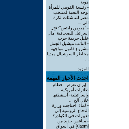
هوية
-
رئيسة القومي للمرأة
توجه التحية لمنتخب
مصر للناشئات لكرة
الي ...
-
“هيومن رايتس”: قتل
إسرائيل للصحافية آمال
خليل جريمة حرب
-
النائب ميشيل الجمل:
مشروع قانون مواجهة
مخاطر السوشيال ميديا
...
المزيد.....
احدث الأخبار المهمة
-
إيران تعرض -حطام
طائرات أمريكية
وإسرائيلية- أسقطتها
خلال الح ...
-
لماذا احتاجت وزارة
الدفاع الروسية إلى
تغييرات في الكوادر؟
-
منافس جديد من
Xiaomi في أسواق