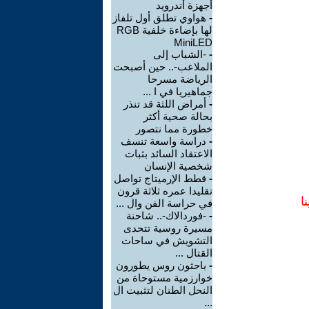
أجهزة أندرويد
-
هواوي تطلق أول تلفاز
لها بإضاءة خلفية RGB
MiniLED
-
-الشباب إلى
الملاعب-.. حين أصبحت
الرياضة مسرحا
جماهيريا في ا ...
-
أمراض اللثة قد تنذر
بحالة صحية أكثر
خطورة مما نتصور
-
دراسة واسعة تنسف
الاعتقاد السائد بثبات
شخصية الإنسان
-
قطط الإرميتاج تواصل
تقليدا عمره ثلاثة قرون
ا
في حراسة الفن وال ...
-
-فوردالاك-.. شاحنة
مسيرة روسية تتحدى
التشويش في ساحات
القتال ...
-
باحثون روس يطورون
خوارزمية مستوحاة من
النحل الطنان لتثبيت ال
...