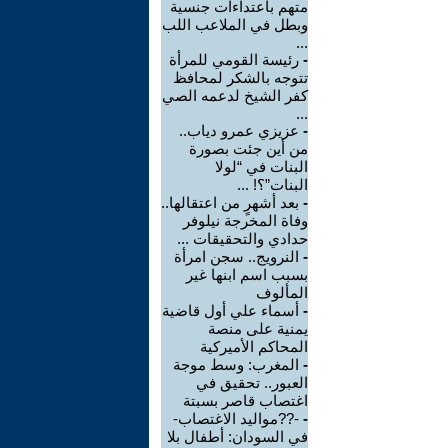
متهم باعتداءات جنسية
وبطل في الملاعب اللب
...
-
رئيسة القومي للمرأة
تتوجه بالشكر لمحافظ
كفر الشيخ لدعمه الصي
...
-
عزيزي عمرو دياب..
من أين جئت بصورة
البنات في “لولا
البنات”؟! ...
-
بعد أشهرٍ من اعتقالها..
وفاة المخرجة نيلوفر
حدادي والتحقيقات ...
-
النرويج.. سجن امرأة
بسبب اسم ابنها غير
المألوف
-
أسماء علي أول قاضية
يمنية على منصة
المحاكم الأميركية
-
المغرب: وسط موجة
العبور.. تحقيق في
اغتصاب قاصر بسبتة
-
-??مواليد الاغتصاب-
في السودان: أطفال بلا