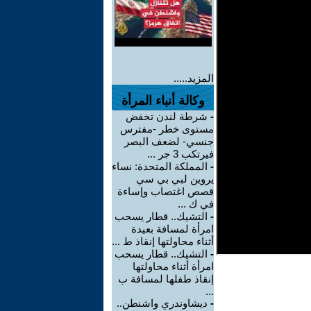
المزيد.....
وكالة أنباء المرأة
-
شرطة لندن تخفض
مستوى خطر -مفترس
جنسي- لضعف البصر
فيرتكب 3 جر ...
-
المملكة المتحدة: نساء
يروين لبي بي سي
قصص اغتصاب وإساءة
في ك ...
-
التشيك.. قطار يسحب
امرأة لمسافة بعيدة
أثناء محاولتها إنقاذ ط ...
-
التشيك.. قطار يسحب
امرأة أثناء محاولتها
إنقاذ طفلها لمسافة ب
...
-
ديشاوندري واشنطن..