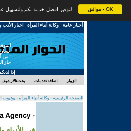
موافق - OK
لتوفير افضل خدمة لكم ولتسهيل عملي
أخبار عامة
-
وكالة أنباء المرأة
-
اخبار الأدب و
الموقع
يسارية
"من أج
حاز ال
إذا لديك
الزوار
اضافة/خدمات
بحث/الارشيف
الصفحة الرئيسية
-
وكالة أنباء المرأة
-
يوتيوب ا
- Jinha Agency
في الأزياء و