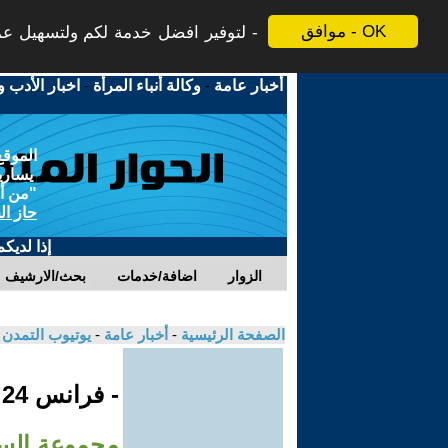
موافق - OK
لتوفير افضل خدمة لكم ولتسهيل عملي
أخبار عامة
-
وكالة أنباء المرأة
-
اخبار الأدب و
الموقع
يسارية
"من أج
حاز ال
إذا لديك
الزوار
اضافة/خدمات
بحث/الارشيف
الصفحة الرئيسية
-
أخبار عامة
-
يوتيوب التمدن
- فرانس 24
مجموعة الس