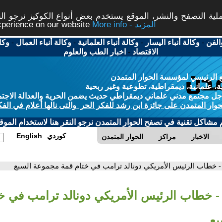
ة التصفح والنشر، الموقع يستخدم بعض أنواع الكوكيز نرجو النق
More info - المزيد
experience on our website
الفن
-
وكالة أنباء اليسار
-
وكالة أنباء العلمانية
-
وكالة أنباء العمال
-
وكا
الاقتصاد
-
اخبار الطب والعلوم
 الرئيسي لمؤسسة الحوار المتمدن
، علمانية، ديمقراطية، تطوعية وغير ربحية
ل مجتمع مدني علماني ديمقراطي حديث يضمن الحرية والعدالة الاجتم
حوار المتمدن على جائزة ابن رشد للفكر الحر والتى نالها أعلام في الفك
م مشاكل تقنية في تصفح الحوار المتمدن نرجو النقر هنا لاستخدام الموقع
كوردي
English
الاخبار
مراكز
الحوار المتمدن
- خطاب الرئيس الأمريكي دونالد ترامب في ختام قمة مجموعة السبع
- خطاب الرئيس الأمريكي دونالد ترامب في خ
بع