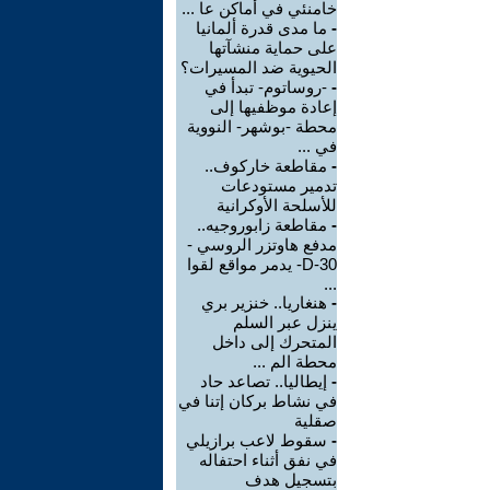
خامنئي في أماكن عا ...
-
ما مدى قدرة ألمانيا
على حماية منشآتها
الحيوية ضد المسيرات؟
-
-روساتوم- تبدأ في
إعادة موظفيها إلى
محطة -بوشهر- النووية
في ...
-
مقاطعة خاركوف..
تدمير مستودعات
للأسلحة الأوكرانية
-
مقاطعة زابوروجيه..
مدفع هاوتزر الروسي -
D-30- يدمر مواقع لقوا
...
-
هنغاريا.. خنزير بري
ينزل عبر السلم
المتحرك إلى داخل
محطة الم ...
-
إيطاليا.. تصاعد حاد
في نشاط بركان إتنا في
صقلية
-
سقوط لاعب برازيلي
في نفق أثناء احتفاله
بتسجيل هدف