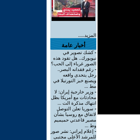
المزيد.....
أخبار عامة
-
كشك تصوير في
نيويورك.. هل تقود هذه
الصور غرباء إلى الحب؟
-
رغم فقدانه البصر..
رجل يتحدى واقعه
ويصنع خبز التورتيلا في
مط ...
-
وزير خارجية إيران: لا
محادثات مع أمريكا بظل
انتهاك مذكرة الت ...
-
سوريا تعلن التوصل
لاتفاق مع روسيا بشأن
مصير قاعدتي حميميم
وط ...
-
إعلام إيراني: نشر صور
للمرشد الأعلى مجتبى