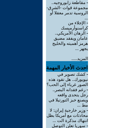
-
مقاطعة زابوروجيه..
مجموعة قوات -الشرق-
الروسية تدمر معقلا أو
...
-
الإجلاء من
كراسنوأرميسك
-
الرهان الأمريكي..
عامان ويفقد مضيق
هرمز أهميته والخليج
يجهز ...
المزيد.....
احدث الأخبار المهمة
-
كشك تصوير في
نيويورك.. هل تقود هذه
الصور غرباء إلى الحب؟
-
رغم فقدانه البصر..
رجل يتحدى واقعه
ويصنع خبز التورتيلا في
مط ...
-
وزير خارجية إيران: لا
محادثات مع أمريكا بظل
انتهاك مذكرة الت ...
-
سوريا تعلن التوصل