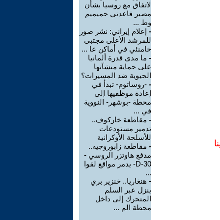
لاتفاق مع روسيا بشأن
مصير قاعدتي حميميم
وط ...
-
إعلام إيراني: نشر صور
للمرشد الأعلى مجتبى
خامنئي في أماكن عا ...
-
ما مدى قدرة ألمانيا
على حماية منشآتها
الحيوية ضد المسيرات؟
-
-روساتوم- تبدأ في
إعادة موظفيها إلى
محطة -بوشهر- النووية
في ...
-
مقاطعة خاركوف..
تدمير مستودعات
للأسلحة الأوكرانية
ا
-
مقاطعة زابوروجيه..
مدفع هاوتزر الروسي -
D-30- يدمر مواقع لقوا
...
-
هنغاريا.. خنزير بري
ينزل عبر السلم
المتحرك إلى داخل
محطة الم ...