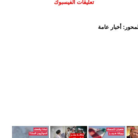
تعليقات الفيسبوك
محور: أخبار عامة