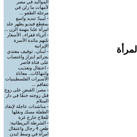
المواليد في مصر
لأمهات ما زلن في
مرحلة الطفو ...
-
ليبيا: تنديد واسع
بمقطع فيديو يظهر جلد
امرأة علنا بتهمة الزن ...
-
أثرياء فقراء.. الأسعار
تلتهم مائدة الأسرة
الإيرانية
لمرأة
-
لبنان.. توقيف معتدي
بجرائم ابتزاز واغتصاب
على فتاة قاصر
-
اعتقال وتعذيب
وانتهاكات.. معاناة
الأسيرات الفلسطينيات
تتفاقم ...
-
مصر: القبض على زوج
قتل زوجته خنقًا في دار
السلام
-
مناشدات عاجلة لإنقاذ
الطفلة مسك ونقلها
للعلاج خارج غزة
-
الشرطة البريطانية:
طعن 4 رجال واعتقال
امرأة في وسط لندن