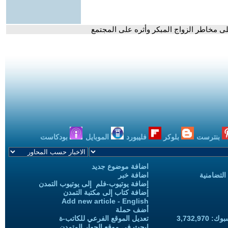
ى مخاطر الزواج المبكر وأثره على المجتمع
بنترست
بلوكر
فليبورد
الموبايل
بودكاست
اضافة موضوع جديد
التضامنية
اضافة خبر
إضافة يوتيوب-فلم إلى يوتيوب التمدن
إضافة كتاب إلى مكتبة التمدن
Add new article - English
أضف حملة
3,732,97
تعديل الموقع الفرعي للكاتب-ة
ابحث في موقع الحوار المتمدن