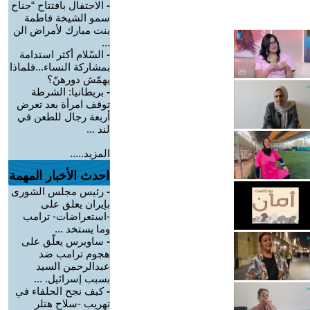
-
الاحتفال بافتتاح “جناح
سمو الشيخة فاطمة
بنت مبارك لأمراض الن
...
-
السّلام أكثر استدامة
بمشاركة النساء...فلماذا
يهمّش دورهنّ؟
-
بريطانيا: الشرطة
توقف امرأة بعد تعرض
أربعة رجال للطعن في
لند ...
المزيد.....
احدث الأخبار المهمة
-
رئيس مجلس الشورى
بإيران يعلق على
-استعراضات- ترامب
وما يستخد ...
-
ساويرس يعلّق على
هجوم ترامب ضد
عبدالرحمن السيد
بسبب إسرائيل. ...
-
كيف نجح الحلفاء في
تهريب -سلاح هتلر