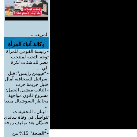
المزيد.....
وكالة أنباء المرأة
-
رئيسة القومي للمرأة
توجه التحية لمنتخب
مصر للناشئات لكرة
الي ...
-
“هيومن رايتس”: قتل
إسرائيل للصحافية آمال
خليل جريمة حرب
-
النائب ميشيل الجمل:
مشروع قانون مواجهة
مخاطر السوشيال ميديا
...
-
لبنان.. التحقيقات
تتواصل في وفاة ساندي
حسيّان بعد توقيف زوجه
...
-
“الصحة”: 15% من