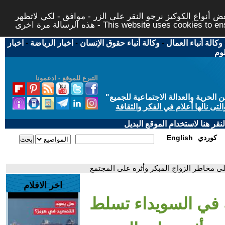
 أنواع الكوكيز نرجو النقر على الزر - موافق - لكي لاتظهر
This website uses cookies to ensure you ge
وكالة أنباء العمال
-
وكالة أنباء حقوق الإنسان
-
اخبار الرياضة
-
اخبار
لوم
التبرع للموقع - ادعمونا
حرية والعدالة الاجتماعية للجميع
"
تى نالها أعلام في الفكر والثقافة
قر هنا لاستخدام الموقع البديل
كوردي
English
ى مخاطر الزواج المبكر وأثره على المجتمع
اخر الافلام
 في السويداء تسلط