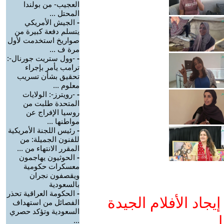
العجيب- من بولندا
المحتل ...
-
الجيش الأمريكي
يتسلم دفعة كبيرة من
صواريخ استخدمت لأول
مرة ف ...
-
-وول ستريت جورنال-:
ترامب يأمر بإجراء
تحقيق بشأن تسريب
معلوم ...
-
-رويترز-: الولايات
المتحدة طلبت من
روسيا الإفراج عن
مواطنها ...
-
رئيس اللجنة الأمريكية
للفنون الجميلة: من
المقرر الانتهاء من ...
-
الحوثيون يهاجمون
معسكرات حكومية
ويقصفون نجران
بالسعودية
-
الحكومة العراقية تحذر
جاد الأفلام الجيدة
الفصائل من استهداف
السعودية وتؤكد حصري
ا
...