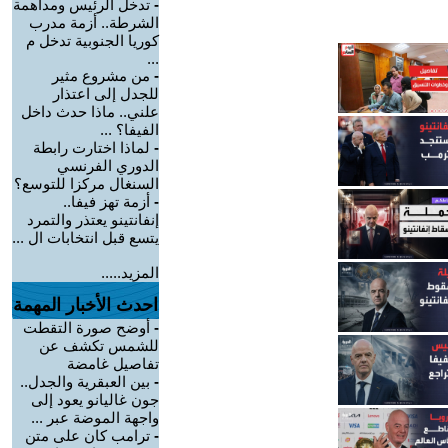
-
تدخل الرئيس ومداهمة
الشرطة.. أزمة مدرب
كوريا الجنوبية تدخل م
...
-
من مشروع مثير
للجدل إلى اعتذار
علني.. ماذا حدث داخل
الفيفا؟ ...
-
لماذا اختارت رابطة
الدوري الفرنسي
السنغال مركزا للتوسع؟
-
أزمة تهز فيفا..
إنفانتينو يعتذر والتمرد
يتسع قبل انتخابات ال ...
المزيد.....
احدث الأخبار المهمة
-
أوضح صورة التقطت
للشمس تكشف عن
تفاصيل غامضة
-
بين العبقرية والجدل..
جون غاليانو يعود إلى
واجهة الموضة عبر ...
-
ترامب كان على متن