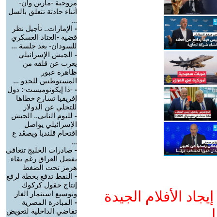
مروحية -مارين وان-
أثناء حادثة تتعلق بالسل
...
-
الإمارات.. تأجيل نظر
قضية -العتاد العسكري
للسودان- بعد جلسة ...
-
الجيش الإسرائيلي
يعرب عن قلقه من
ظاهرة عبور
المستوطنين للحدو ...
-
-ذا إيكونوميست-: دول
إفريقيا تسارع خطاها
للتخلي عن الدولار
-
لليوم الثاني.. الجيش
الإسرائيلي يواصل
اقتحام قلنديا ويصعّد ع
...
-
صادرات الخليج تتعافى
بفضل العراق رغم بقاء
هرمز تحت الضغط
-
النفط تدفع بخطة لرفع
إنتاج حقول كركوك
جاد الأفلام الجيدة
وتوسيع استثمار الغاز
-
المبادرة المصرية
ا
تقاضي الداخلية لتعويض