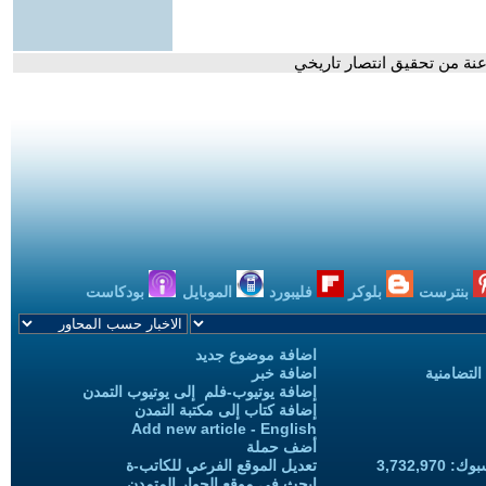
نة من تحقيق انتصار تاريخي
بنترست
بلوكر
فليبورد
الموبايل
بودكاست
اضافة موضوع جديد
التضامنية
اضافة خبر
إضافة يوتيوب-فلم إلى يوتيوب التمدن
إضافة كتاب إلى مكتبة التمدن
Add new article - English
أضف حملة
3,732,97
تعديل الموقع الفرعي للكاتب-ة
ابحث في موقع الحوار المتمدن