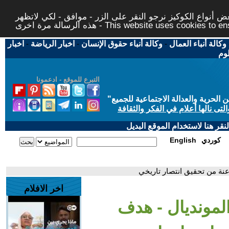
 أنواع الكوكيز نرجو النقر على الزر - موافق - لكي لاتظهر
This website uses cookies to ensure you ge
وكالة أنباء العمال
-
وكالة أنباء حقوق الإنسان
-
اخبار الرياضة
-
اخبار
لوم
التبرع للموقع - ادعمونا
حرية والعدالة الاجتماعية للجميع
"
تى نالها أعلام في الفكر والثقافة
قر هنا لاستخدام الموقع البديل
كوردي
English
نة من تحقيق انتصار تاريخي
اخر الافلام
لمونديال - هدف