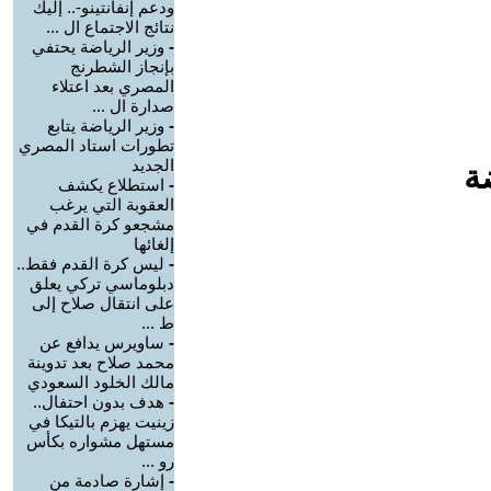
ودعم إنفانتينو-.. إليك
نتائج الاجتماع ال ...
-
وزير الرياضة يحتفي
بإنجاز الشطرنج
المصري بعد اعتلاء
صدارة ال ...
-
وزير الرياضة يتابع
تطورات استاد المصري
الجديد
ة
-
استطلاع يكشف
العقوبة التي يرغب
مشجعو كرة القدم في
إلغائها
-
ليس كرة القدم فقط..
دبلوماسي تركي يعلق
على انتقال صلاح إلى
ط ...
-
ساويرس يدافع عن
محمد صلاح بعد تدوينة
مالك الخلود السعودي
-
هدف بدون احتفال..
زينيت يهزم بالتيكا في
مستهل مشواره بكأس
رو ...
-
إشارة صادمة من