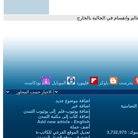
الم وانقسام في الجالية بالخارج
بنترست
بلوكر
فليبورد
الموبايل
بودكاست
اضافة موضوع جديد
التضامنية
اضافة خبر
إضافة يوتيوب-فلم إلى يوتيوب التمدن
إضافة كتاب إلى مكتبة التمدن
Add new article - English
أضف حملة
3,732,97
تعديل الموقع الفرعي للكاتب-ة
ابحث في موقع الحوار المتمدن