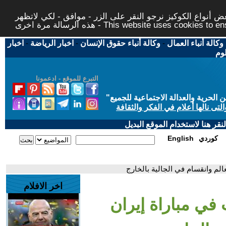
 أنواع الكوكيز نرجو النقر على الزر - موافق - لكي لاتظهر
This website uses cookies to ensure you ge
وكالة أنباء العمال
-
وكالة أنباء حقوق الإنسان
-
اخبار الرياضة
-
اخبار
لوم
التبرع للموقع - ادعمونا
حرية والعدالة الاجتماعية للجميع
"
تى نالها أعلام في الفكر والثقافة
قر هنا لاستخدام الموقع البديل
كوردي
English
الم وانقسام في الجالية بالخارج
اخر الافلام
في مباراة إيران