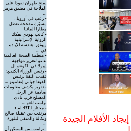
يمنح طهران نفوذا على
الملاحة في مضيق هرمز
...
-
رعب في أوروبا..
مسيّرة مفخخة تعطل
مطارا ألمانيا
-
كاتب يهودي يفكك
الرواية الإسرائيلية
ويوثق -هندسة الإبادة-
في ...
-
منظمة الصحة العالمية
تدعو لتعزيز مواجهة
إيبولا في الكونغو ال ...
-
رئيس الوزراء الكندي:
فقدت الثقة برئيس
الفيفا جياني إنفانتينو ...
-
تقرير يكشف معلومات
صادمة عن الرجل
المسلح قرب نادي
ترامب للغو ...
-
مختار لـRT: لقاء
مرتقب بين عقيلة صالح
جاد الأفلام الجيدة
وتكالة والمنفي لبلورة
...
ا
-
ترامب: من الممكن أن