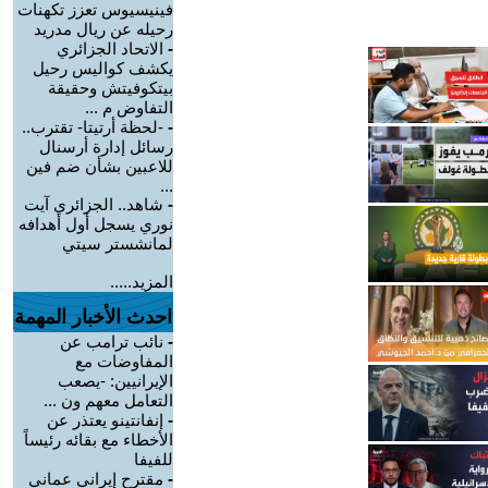
فينيسيوس تعزز تكهنات
رحيله عن ريال مدريد
-
الاتحاد الجزائري
يكشف كواليس رحيل
بيتكوفيتش وحقيقة
التفاوض م ...
-
-لحظة أرتيتا- تقترب..
رسائل إدارة أرسنال
للاعبين بشأن ضم فين
...
-
شاهد.. الجزائري آيت
نوري يسجل أول أهدافه
لمانشستر سيتي
المزيد.....
احدث الأخبار المهمة
-
نائب ترامب عن
المفاوضات مع
الإيرانيين: -يصعب
التعامل معهم ون ...
-
إنفانتينو يعتذر عن
الأخطاء مع بقائه رئيساً
للفيفا
-
مقترح إيراني عماني