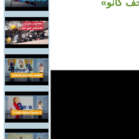
حف كانو»