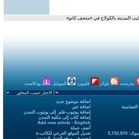
يب المدينة بالكولاج في «متحف كانو»
بنترست
بلوكر
فليبورد
الموبايل
بودكاست
اضافة موضوع جديد
التضامنية
اضافة خبر
إضافة يوتيوب-فلم إلى يوتيوب التمدن
إضافة كتاب إلى مكتبة التمدن
Add new article - English
أضف حملة
3,732,97
تعديل الموقع الفرعي للكاتب-ة
ابحث في موقع الحوار المتمدن