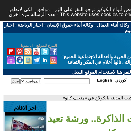
 أنواع الكوكيز نرجو النقر على الزر - موافق - لكي لاتظهر
This website uses cookies to ensure you ge
وكالة أنباء العمال
-
وكالة أنباء حقوق الإنسان
-
اخبار الرياضة
-
اخبار
لوم
التبرع للموقع - ادعمونا
حرية والعدالة الاجتماعية للجميع
"
تى نالها أعلام في الفكر والثقافة
قر هنا لاستخدام الموقع البديل
كوردي
English
يب المدينة بالكولاج في «متحف كانو»
اخر الافلام
الذاكرة.. ورشة تعيد