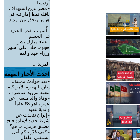
أوديسا ...
-
مصر تدين استهداف
ناقلة نفط إماراتية في
هرمز وتحذر من تهديد ا
...
-
أسباب نقص الحديد
في الجسم
-
علاء مبارك يشن
هجوما حادا على أشهر
وزراء عهد والده
المزيد.....
احدث الأخبار المهمة
-
بعد حوادث مميتة..
إدارة الهجرة الأمريكية
تتعهد بتزويد عناصره ...
-
وفاة والد ميسي عن
عمر يناهز 68 عاماً..
وأندية تنعيه
-
إيران تتحدث عن
شرط جديد لإعادة فتح
مضيق هرمز.. ما هو؟
-
كيف غيّر حكم أمل
مستقبل أطفال