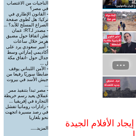
الناجيات من الاغتصاب
في مصر؟
-
القانون الإطاري في
تركيا: هل تُطوى صفحة
الصراع المسلح للأبد؟ ...
-
مصدر لـRT: عمان
تعلن اتفاقا حول مضيق
هرمز خلال ساعات
-
أمير سعودي يرد على
أكاديمي إماراتي وسط
جدال حول -اتفاق مكة
ل ...
-
الأمن اللبناني يوقف
ضابطا سوريّا رفيعا من
جيش الأسد في بيروت
...
-
مصر تبدأ بتنفيذ ممر
عملاق يعيد رسم خريطة
التجارة في إفريقيا ...
-
رادارات رومانيا تفشل
في رصد مسيرة اتجهت
نحو بلغاريا
جاد الأفلام الجيدة
المزيد.....
ا