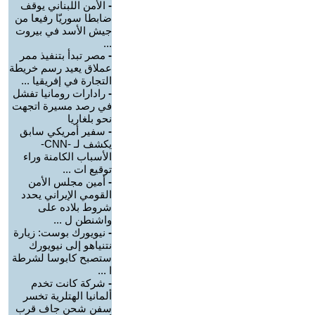
-
الأمن اللبناني يوقف
ضابطا سوريّا رفيعا من
جيش الأسد في بيروت
...
-
مصر تبدأ بتنفيذ ممر
عملاق يعيد رسم خريطة
التجارة في إفريقيا ...
-
رادارات رومانيا تفشل
في رصد مسيرة اتجهت
نحو بلغاريا
-
سفير أمريكي سابق
يكشف لـ -CNN-
الأسباب الكامنة وراء
توقيع ات ...
-
أمين مجلس الأمن
القومي الإيراني يحدد
شروط بلاده على
واشنطن ل ...
-
نيويورك بوست: زيارة
نتنياهو إلى نيويورك
ستصبح كابوسا لشرطة
ا ...
-
شركة كانت تخدم
ألمانيا الهتلرية تخسر
سفن شحن جاف قرب