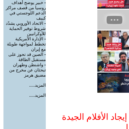
-
خبير يوضح أهداف
روسيا من قصف مراكز
الدعم اللوجستي في
كييف
-
الاتحاد الأوروبي يشدّد
شروط توفير الحماية
للأوكرانيين
-
الإدارة الأمريكية
تخطط لمواجهة طويلة
مع إيران
-
الصين قد تحوز على
مستقبل الطاقة
-
واشنطن وطهران
تبحثان عن مخرج من
مضيق هرمز
المزيد.....
المزيد.....
جاد الأفلام الجيدة
ا