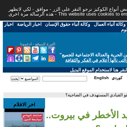
 أنواع الكوكيز نرجو النقر على الزر - موافق - لكي لاتظهر
This website uses cookies to ensure you ge
وكالة أنباء العمال
-
وكالة أنباء حقوق الإنسان
-
اخبار الرياضة
-
اخبار
لوم
التبرع للموقع - ادعمونا
حرية والعدالة الاجتماعية للجميع
"
تى نالها أعلام في الفكر والثقافة
قر هنا لاستخدام الموقع البديل
كوردي
English
 هو القيادي المستهدف في الضاحية؟
اخر الافلام
يد الأخطر في بيروت..