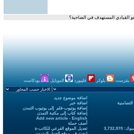
 هو القيادي المستهدف في الضاحية؟
بنترست
بلوكر
فليبورد
الموبايل
بودكاست
اضافة موضوع جديد
التضامنية
اضافة خبر
إضافة يوتيوب-فلم إلى يوتيوب التمدن
إضافة كتاب إلى مكتبة التمدن
Add new article - English
أضف حملة
3,732,97
تعديل الموقع الفرعي للكاتب-ة
ابحث في موقع الحوار المتمدن