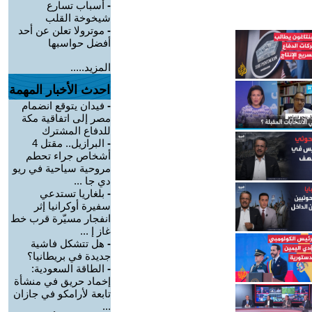
-
أسباب تسارع
شيخوخة القلب
-
موترولا تعلن عن أحد
أفضل حواسبها
المزيد.....
احدث الأخبار المهمة
-
فيدان يتوقع انضمام
مصر إلى اتفاقية مكة
للدفاع المشترك
-
البرازيل.. مقتل 4
أشخاص جراء تحطم
مروحية سياحية في ريو
دي جا ...
-
بلغاريا تستدعي
سفيرة أوكرانيا إثر
انفجار مسيّرة قرب خط
غاز إ ...
-
هل تتشكل فاشية
جديدة في بريطانيا؟
-
الطاقة السعودية:
إخماد حريق في منشأة
تابعة لأرامكو في جازان
...