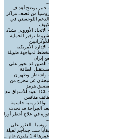
...
-
خبير يوضح أهداف
روسيا من قصف مراكز
الدعم اللوجستي في
كييف
-
الاتحاد الأوروبي يشدّد
شروط توفير الحماية
للأوكرانيين
-
الإدارة الأمريكية
تخطط لمواجهة طويلة
مع إيران
-
الصين قد تحوز على
مستقبل الطاقة
-
واشنطن وطهران
تبحثان عن مخرج من
مضيق هرمز
-
TCL تعود للأسواق مع
هاتف منافس
-
نوافذ زمنية حاسمة
بعد الجراحة قد تحدث
ثورة في علاج أخطر أورا
...
-
روسيا.. العثور على
بقايا ست جماجم لفيلة
عمرها 1.4 مليون عام ...