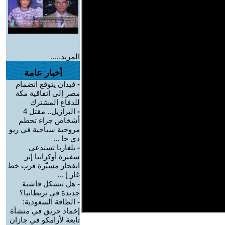
المزيد.....
أخبار عامة
-
فيدان يتوقع انضمام
مصر إلى اتفاقية مكة
للدفاع المشترك
-
البرازيل.. مقتل 4
أشخاص جراء تحطم
مروحية سياحية في ريو
دي جا ...
-
بلغاريا تستدعي
سفيرة أوكرانيا إثر
انفجار مسيّرة قرب خط
غاز إ ...
-
هل تتشكل فاشية
جديدة في بريطانيا؟
-
الطاقة السعودية:
إخماد حريق في منشأة
تابعة لأرامكو في جازان