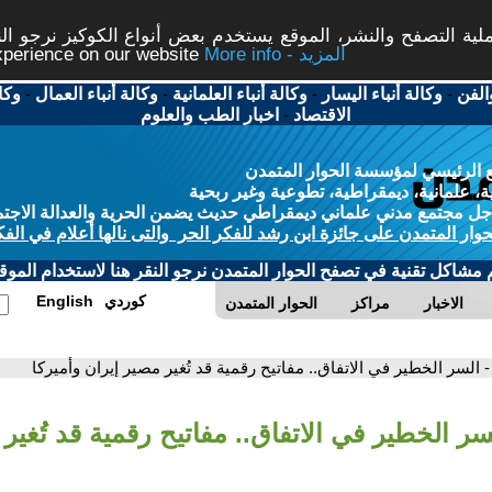
ة التصفح والنشر، الموقع يستخدم بعض أنواع الكوكيز نرجو النق
More info - المزيد
experience on our website
الفن
-
وكالة أنباء اليسار
-
وكالة أنباء العلمانية
-
وكالة أنباء العمال
-
وكا
الاقتصاد
-
اخبار الطب والعلوم
 الرئيسي لمؤسسة الحوار المتمدن
، علمانية، ديمقراطية، تطوعية وغير ربحية
ل مجتمع مدني علماني ديمقراطي حديث يضمن الحرية والعدالة الاجتم
حوار المتمدن على جائزة ابن رشد للفكر الحر والتى نالها أعلام في الفك
م مشاكل تقنية في تصفح الحوار المتمدن نرجو النقر هنا لاستخدام الموقع
كوردي
English
الاخبار
مراكز
الحوار المتمدن
- السر الخطير في الاتفاق.. مفاتيح رقمية قد تُغير مصير إيران وأميركا
سر الخطير في الاتفاق.. مفاتيح رقمية قد تُغير