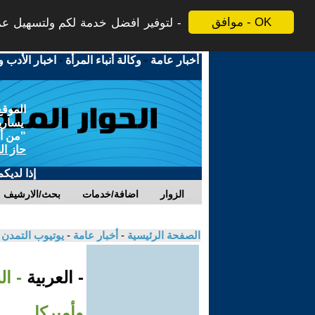
موافق - OK
لتوفير افضل خدمة لكم ولتسهيل عملي
أخبار عامة
-
وكالة أنباء المرأة
-
اخبار الأدب و
الموقع
يسارية
"من أج
حاز ال
إذا لديك
الزوار
اضافة/خدمات
بحث/الارشيف
الصفحة الرئيسية
-
أخبار عامة
-
يوتيوب التمدن
- العربية
- ال
وأميركا