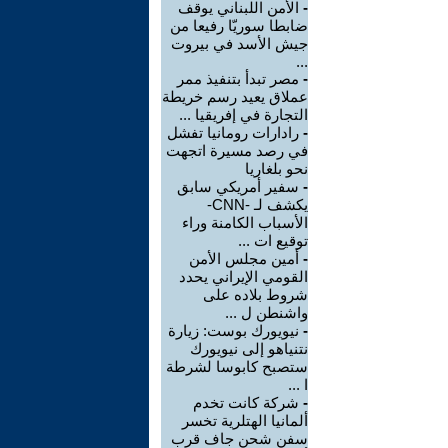
-
الأمن اللبناني يوقف
ضابطا سوريّا رفيعا من
جيش الأسد في بيروت
...
-
مصر تبدأ بتنفيذ ممر
عملاق يعيد رسم خريطة
التجارة في إفريقيا ...
-
رادارات رومانيا تفشل
في رصد مسيرة اتجهت
نحو بلغاريا
-
سفير أمريكي سابق
يكشف لـ -CNN-
الأسباب الكامنة وراء
توقيع ات ...
-
أمين مجلس الأمن
القومي الإيراني يحدد
شروط بلاده على
واشنطن ل ...
-
نيويورك بوست: زيارة
نتنياهو إلى نيويورك
ستصبح كابوسا لشرطة
ا ...
-
شركة كانت تخدم
ألمانيا الهتلرية تخسر
سفن شحن جاف قرب