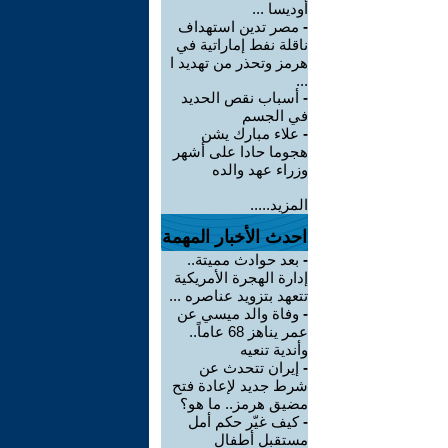
أوديسا ...
-
مصر تدين استهداف
ناقلة نفط إماراتية في
هرمز وتحذر من تهديد ا
...
-
أسباب نقص الحديد
في الجسم
-
علاء مبارك يشن
هجوما حادا على أشهر
وزراء عهد والده
المزيد.....
احدث الأخبار المهمة
-
بعد حوادث مميتة..
إدارة الهجرة الأمريكية
تتعهد بتزويد عناصره ...
-
وفاة والد ميسي عن
عمر يناهز 68 عاماً..
وأندية تنعيه
-
إيران تتحدث عن
شرط جديد لإعادة فتح
مضيق هرمز.. ما هو؟
-
كيف غيّر حكم أمل
مستقبل أطفال