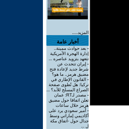
المزيد.....
أخبار عامة
-
بعد حوادث مميتة..
إدارة الهجرة الأمريكية
تتعهد بتزويد عناصره ...
-
إيران تتحدث عن
شرط جديد لإعادة فتح
مضيق هرمز.. ما هو؟
-
القانون الإطاري في
تركيا: هل تُطوى صفحة
الصراع المسلح للأبد؟ ...
-
مصدر لـRT: عمان
تعلن اتفاقا حول مضيق
هرمز خلال ساعات
-
أمير سعودي يرد على
أكاديمي إماراتي وسط
جدال حول -اتفاق مكة
ل ...