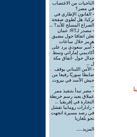
الناجيات من الاغتصاب
في مصر؟
-
القانون الإطاري في
تركيا: هل تُطوى صفحة
الصراع المسلح للأبد؟ ...
-
مصدر لـRT: عمان
تعلن اتفاقا حول مضيق
هرمز خلال ساعات
-
أمير سعودي يرد على
أكاديمي إماراتي وسط
جدال حول -اتفاق مكة
ل ...
-
الأمن اللبناني يوقف
ضابطا سوريّا رفيعا من
جيش الأسد في بيروت
...
ا
-
مصر تبدأ بتنفيذ ممر
عملاق يعيد رسم خريطة
التجارة في إفريقيا ...
-
رادارات رومانيا تفشل
في رصد مسيرة اتجهت
نحو بلغاريا
المزيد.....