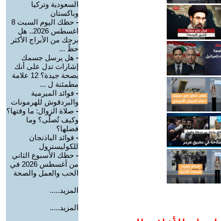
السعودية وتركيا
وباكستان
-
حظك اليوم السبت 8
اغسطس 2026.. هل
برجك من الأبراج الأكثر
حظً ...
-
هل يرسل جسمك
إشارات تدل على أنك
بصحة جيدة؟ 12 علامة
مطمئنة ل ...
-
فوائد الميرمية
والبردقوش للهرمونات
-
صلاة الزوال: ما وقتها؟
وكيف تُصلّى؟ وما
فضلها؟
-
فوائد الباذنجان
للكوليسترول
-
حظك الأسبوع الثاني
من أغسطس 2026 في
الحب والعمل والصحة
المزيد.....
المزيد.....