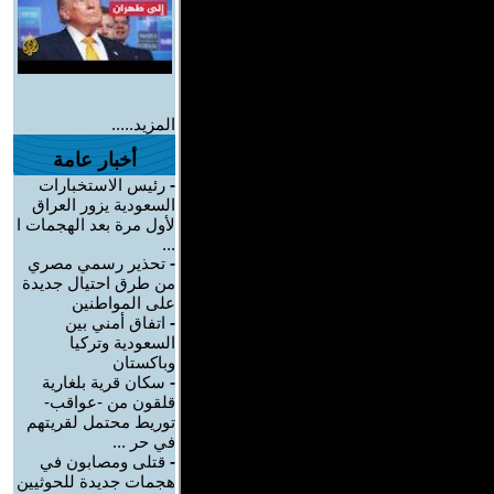
المزيد.....
أخبار عامة
-
رئيس الاستخبارات
السعودية يزور العراق
لأول مرة بعد الهجمات ا
...
-
تحذير رسمي مصري
من طرق احتيال جديدة
على المواطنين
-
اتفاق أمني بين
السعودية وتركيا
وباكستان
-
سكان قرية بلغارية
قلقون من -عواقب-
توريط محتمل لقريتهم
في حر ...
-
قتلى ومصابون في
هجمات جديدة للحوثيين