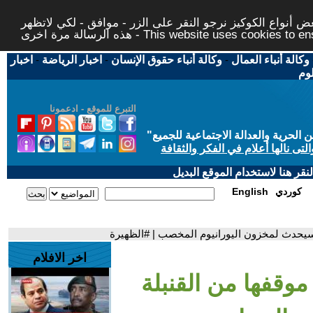
 أنواع الكوكيز نرجو النقر على الزر - موافق - لكي لاتظهر
This website uses cookies to ensure you ge
وكالة أنباء العمال
-
وكالة أنباء حقوق الإنسان
-
اخبار الرياضة
-
اخبار
لوم
التبرع للموقع - ادعمونا
حرية والعدالة الاجتماعية للجميع
"
تى نالها أعلام في الفكر والثقافة
قر هنا لاستخدام الموقع البديل
كوردي
English
ما سيحدث لمخزون اليورانيوم المخصب | #الظهيرة
اخر الافلام
 موقفها من القنبلة