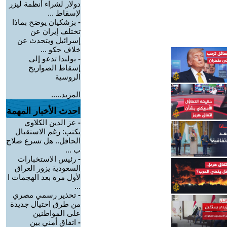
دولار لشراء أنظمة ليزر
لإسقاط ...
-
بزشكيان يوضح بماذا
تختلف إيران عن
إسرائيل ويتحدث عن
خلاف حكو ...
-
بولندا تدعو إلى
إسقاط الصواريخ
الروسية
المزيد.....
احدث الأخبار المهمة
-
عز الدين الكلاوي
يكتب: رغم الاستقبال
الحافل.. هل تسرع صلاح
ب ...
-
رئيس الاستخبارات
السعودية يزور العراق
لأول مرة بعد الهجمات ا
...
-
تحذير رسمي مصري
من طرق احتيال جديدة
على المواطنين
-
اتفاق أمني بين