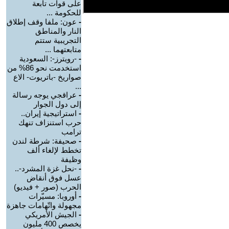
على قوات تابعة
للحكومة ...
-
عون: ملفا وقف إطلاق
النار والمناطق
التجريبية ستتم
متابعتهما ...
-
-رويترز-: السعودية
استخدمت نحو 86% من
صواريخ -باتريوت- الاع
...
-
عراقجي يوجه رسالة
إلى دول الجوار
-
استراتيجية إيران..
حرب استنزاف تنهك
ترامب
-
صحيفة: شرطة لندن
تخطط لإلغاء ألف
وظيفة
-
-نحل غزة المشرد-..
عسل فوق أنقاض
الحرب (صور + فيديو)
-
أوروبا: مسيّرات
مجهولة واتّهامات جاهزة
-
الجيش الأمريكي
يخصص 400 مليون