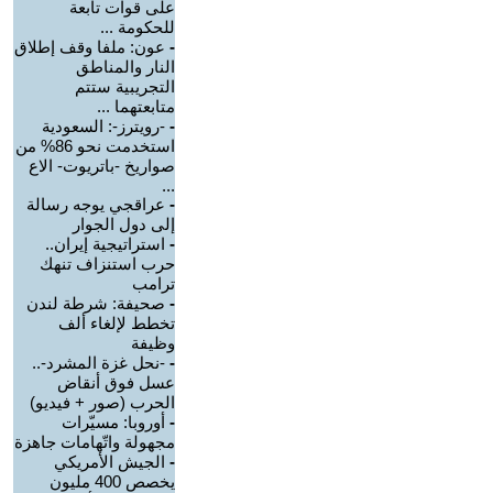
على قوات تابعة
للحكومة ...
-
عون: ملفا وقف إطلاق
النار والمناطق
التجريبية ستتم
متابعتهما ...
-
-رويترز-: السعودية
استخدمت نحو 86% من
صواريخ -باتريوت- الاع
...
-
عراقجي يوجه رسالة
إلى دول الجوار
-
استراتيجية إيران..
حرب استنزاف تنهك
ترامب
-
صحيفة: شرطة لندن
تخطط لإلغاء ألف
وظيفة
-
-نحل غزة المشرد-..
عسل فوق أنقاض
الحرب (صور + فيديو)
-
أوروبا: مسيّرات
مجهولة واتّهامات جاهزة
-
الجيش الأمريكي
يخصص 400 مليون