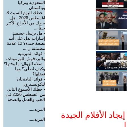
السعودية وتركيا
وباكستان
-
حظك اليوم السبت 8
اغسطس 2026.. هل
برجك من الأبراج الأكثر
حظً ...
-
هل يرسل جسمك
إشارات تدل على أنك
بصحة جيدة؟ 12 علامة
مطمئنة ل ...
-
فوائد الميرمية
والبردقوش للهرمونات
-
صلاة الزوال: ما وقتها؟
وكيف تُصلّى؟ وما
فضلها؟
-
فوائد الباذنجان
للكوليسترول
-
حظك الأسبوع الثاني
من أغسطس 2026 في
الحب والعمل والصحة
المزيد.....
جاد الأفلام الجيدة
المزيد.....
ا