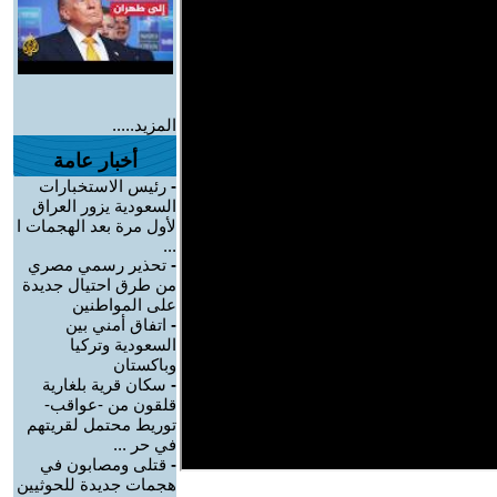
المزيد.....
أخبار عامة
-
رئيس الاستخبارات
السعودية يزور العراق
لأول مرة بعد الهجمات ا
...
-
تحذير رسمي مصري
من طرق احتيال جديدة
على المواطنين
-
اتفاق أمني بين
السعودية وتركيا
وباكستان
-
سكان قرية بلغارية
قلقون من -عواقب-
توريط محتمل لقريتهم
في حر ...
-
قتلى ومصابون في
هجمات جديدة للحوثيين