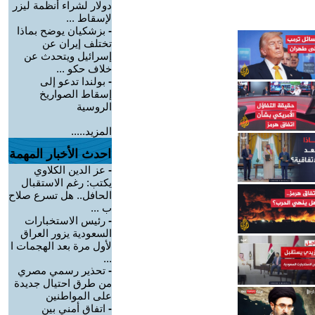
دولار لشراء أنظمة ليزر
لإسقاط ...
-
بزشكيان يوضح بماذا
تختلف إيران عن
إسرائيل ويتحدث عن
خلاف حكو ...
-
بولندا تدعو إلى
إسقاط الصواريخ
الروسية
المزيد.....
احدث الأخبار المهمة
-
عز الدين الكلاوي
يكتب: رغم الاستقبال
الحافل.. هل تسرع صلاح
ب ...
-
رئيس الاستخبارات
السعودية يزور العراق
لأول مرة بعد الهجمات ا
...
-
تحذير رسمي مصري
من طرق احتيال جديدة
على المواطنين
-
اتفاق أمني بين