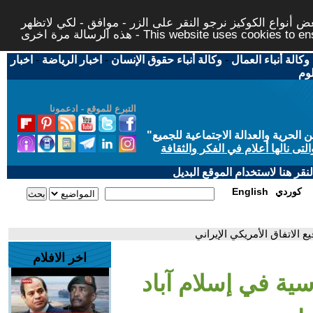
 أنواع الكوكيز نرجو النقر على الزر - موافق - لكي لاتظهر
This website uses cookies to ensure you ge
وكالة أنباء العمال
-
وكالة أنباء حقوق الإنسان
-
اخبار الرياضة
-
اخبار
لوم
التبرع للموقع - ادعمونا
حرية والعدالة الاجتماعية للجميع
"
تى نالها أعلام في الفكر والثقافة
قر هنا لاستخدام الموقع البديل
كوردي
English
ع الاتفاق الأمريكي الإيراني
اخر الافلام
سية في إسلام آباد