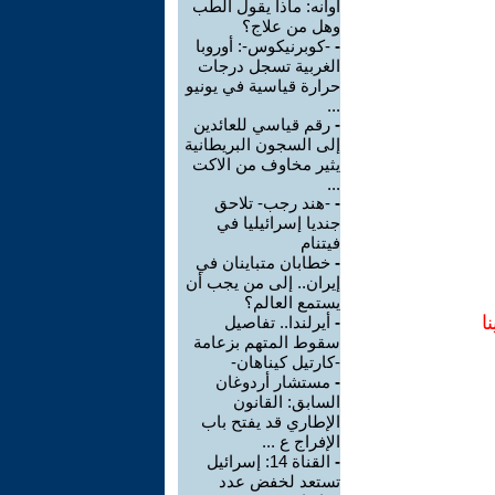
أوانه: ماذا يقول الطب
وهل من علاج؟
-
-كوبرنيكوس-: أوروبا
الغربية تسجل درجات
حرارة قياسية في يونيو
...
-
رقم قياسي للعائدين
إلى السجون البريطانية
يثير مخاوف من الاكت
...
-
-هند رجب- تلاحق
جنديا إسرائيليا في
فيتنام
-
خطابان متباينان في
إيران.. إلى من يجب أن
يستمع العالم؟
ا
-
أيرلندا.. تفاصيل
سقوط المتهم بزعامة
-كارتيل كيناهان-
-
مستشار أردوغان
السابق: القانون
الإطاري قد يفتح باب
الإفراج ع ...
-
القناة 14: إسرائيل
تستعد لخفض عدد