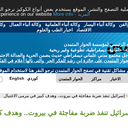
ة التصفح والنشر، الموقع يستخدم بعض أنواع الكوكيز نرجو النق
More info - المزيد
experience on our website
الفن
-
وكالة أنباء اليسار
-
وكالة أنباء العلمانية
-
وكالة أنباء العمال
-
وكا
الاقتصاد
-
اخبار الطب والعلوم
 الرئيسي لمؤسسة الحوار المتمدن
، علمانية، ديمقراطية، تطوعية وغير ربحية
ل مجتمع مدني علماني ديمقراطي حديث يضمن الحرية والعدالة الاجتم
حوار المتمدن على جائزة ابن رشد للفكر الحر والتى نالها أعلام في الفك
م مشاكل تقنية في تصفح الحوار المتمدن نرجو النقر هنا لاستخدام الموقع
كوردي
English
الاخبار
مراكز
الحوار المتمدن
- إسرائيل تنفذ ضربة مفاجئة في بيروت.. وهدف كبير في مرمى الاغتيال
سرائيل تنفذ ضربة مفاجئة في بيروت.. وهدف 