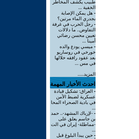
طبيب يكشف المخاطر
الخفية ...
-
هل يمكن الإصابة
بجدري الماء مرتين؟
-
رجل الحرب في غرفة
التفاوض.. ما دلالات
تعيين محسن رضائي
أمينا ...
-
ميسي يودع والده
خورخي في روساريو
بعد عقود رافقه خلالها
في مس ...
المزيد.....
احدث الأخبار المهمة
-
العراق: تشكيل قيادة
عسكرية لضبط الأمن
في بادية الصحراء المحا
...
-
-لإرباك المشهد-.. حمد
بن جاسم يعلق على
-مماطلة- إيران في الت
...
-
حين يبدأ البلوغ قبل