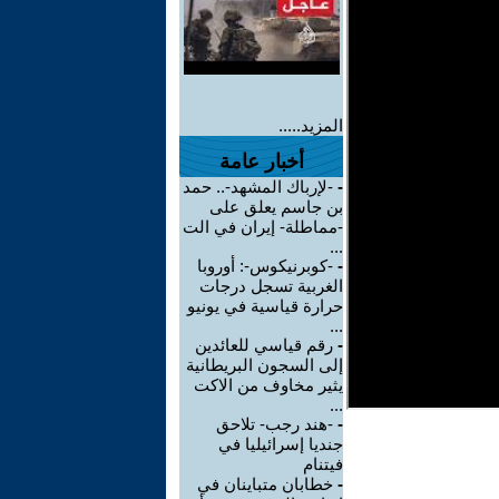
المزيد.....
أخبار عامة
-
-لإرباك المشهد-.. حمد
بن جاسم يعلق على
-مماطلة- إيران في الت
...
-
-كوبرنيكوس-: أوروبا
الغربية تسجل درجات
حرارة قياسية في يونيو
...
-
رقم قياسي للعائدين
إلى السجون البريطانية
يثير مخاوف من الاكت
...
-
-هند رجب- تلاحق
جنديا إسرائيليا في
فيتنام
-
خطابان متباينان في