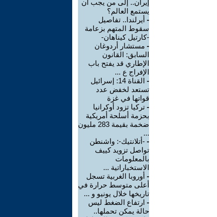
إيران.. إلى من يجب أن
يستمع العالم؟
-
أيرلندا.. تفاصيل
سقوط المتهم بزعامة
-كارتيل كيناهان-
-
مستشار أردوغان
السابق: القانون
الإطاري قد يفتح باب
الإفراج ع ...
-
القناة 14: إسرائيل
تستعد لخفض عدد
قواتها في غزة
-
تركيا تزود أوكرانيا
بحزمة أسلحة أمريكية
ضخمة بقيمة 283 مليون
...
-
-أتلانتيك-: واشنطن
تواصل تزويد كييف
بالمعلومات
الاستخباراتية ...
-
أوروبا الغربية تسجل
أعلى متوسط حرارة في
تاريخها خلال يونيو و ...
-
ارتفاع الضغط ليس
حالة يمكن تحملها..