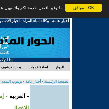
موافق - OK
لتوفير افضل خدمة لكم ولتسهيل عملي
أخبار عامة
-
وكالة أنباء المرأة
-
اخبار الأدب و
الموقع
يسارية
"من أج
حاز ال
إذا لديك
الزوار
اضافة/خدمات
بحث/الارشيف
الصفحة الرئيسية
-
أخبار عامة
-
يوتيوب التمدن
- العربية
- إ
الاغتيال