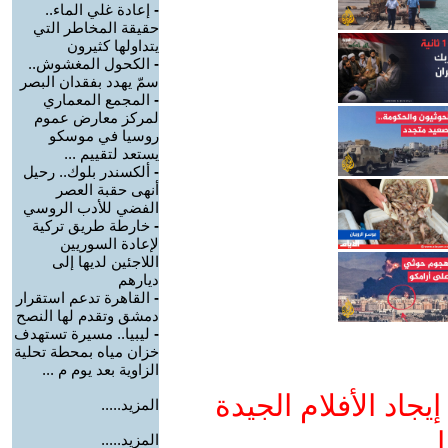
-
إعادة غلي الماء..
حقيقة المخاطر التي
يتداولها كثيرون
-
الكحول المغشوش..
سمّ يهدد بفقدان البصر
-
المجمع المعماري
لمركز معارض عموم
روسيا في موسكو
يستعد لتقييم ...
-
ألكسندر بلوك.. رحيل
أنهى حقبة العصر
الفضي للأدب الروسي
-
خارطة طريق تركية
لإعادة السوريين
اللاجئين لديها إلى
ديارهم
-
القاهرة تدعم استقرار
دمشق وتقدم لها النصح
-
ليبيا.. مسيرة تستهدف
خزان مياه بمحطة تحلية
الزاوية بعد يوم م ...
جاد الأفلام الجيدة
المزيد.....
ا
المزيد.....