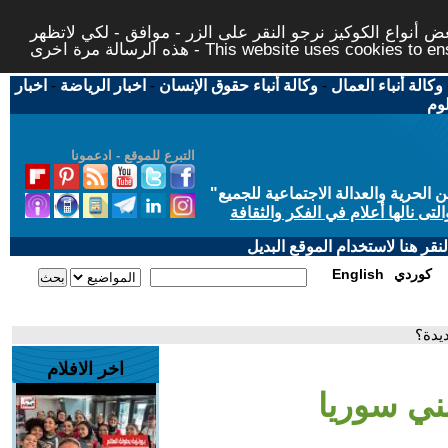
 أنواع الكوكيز نرجو النقر على الزر - موافق - لكي لاتظهر
This website uses cookies to ensure you ge
وكالة أنباء العمال
-
وكالة أنباء حقوق الإنسان
-
اخبار الرياضة
-
اخبار
لوم
التبرع للموقع - ادعمونا
حرية والعدالة الاجتماعية للجميع
"
تى نالها أعلام في الفكر والثقافة
قر هنا لاستخدام الموقع البديل
كوردي
English
ديدة؟
اخر الافلام
بني سوريا