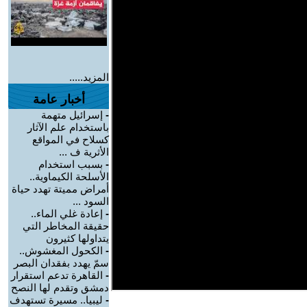
المزيد.....
أخبار عامة
-
إسرائيل متهمة
باستخدام علم الآثار
كسلاح في المواقع
الأثرية ف ...
-
بسبب استخدام
الأسلحة الكيماوية..
أمراض مميتة تهدد حياة
السود ...
-
إعادة غلي الماء..
حقيقة المخاطر التي
يتداولها كثيرون
-
الكحول المغشوش..
سمّ يهدد بفقدان البصر
-
القاهرة تدعم استقرار
دمشق وتقدم لها النصح
-
ليبيا.. مسيرة تستهدف