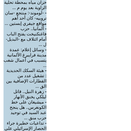
خزان مياه بمحطة تحلية
الزاوية بعد يوم م ...
-
-لوموند-: منتجع -سان
تروبيه- كان أحد أهم
مواقع جيفري إبستين ...
-
ألمانيا.. حزب
فاغنكنيخت يفتح الباب
أمام ائتلاف مع -البديل-
ل ...
-
وسائل إعلام: عمدة
مدينة فرايبرغ الألمانية
يتسبب في أعمال شغب
...
-
هيئة السكك الحديدية
: تشغيل عدد من
القطارات الإضافية بين
الق ...
-
زهرة النيل.. قاتل
ليلكي يخنق الأنهار
-
ميشيغان على خط
الكونغرس.. هل ينجح
عبد السيد في توحيد
حزب منق ...
-
تداعيات خطيرة جراء
الحصار الإسرائيلي على