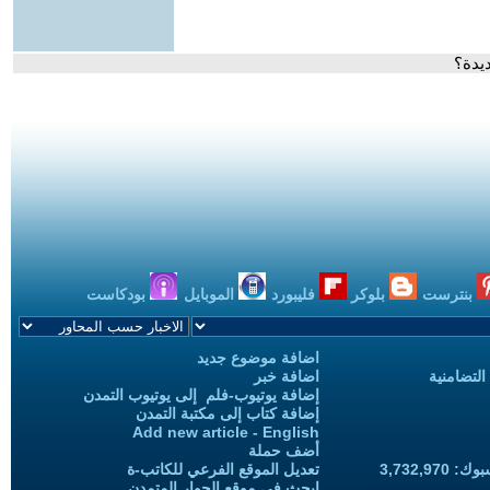
ديدة؟
بنترست
بلوكر
فليبورد
الموبايل
بودكاست
اضافة موضوع جديد
التضامنية
اضافة خبر
إضافة يوتيوب-فلم إلى يوتيوب التمدن
إضافة كتاب إلى مكتبة التمدن
Add new article - English
أضف حملة
3,732,97
تعديل الموقع الفرعي للكاتب-ة
ابحث في موقع الحوار المتمدن