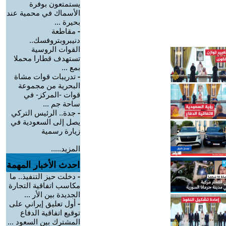
يستمتعون بوفرة
الأسماك في محمية عند
بحيرة ...
-
مقاطعة
دنيبروبتروفسك..
القوات الروسية
تستهدف قطارا محملا
بمع ...
-
تدريبات قوات مشاة
البحرية من مجموعة
قوات -المركز- في
ساحة جم ...
-
جدة.. الرئيس التركي
يصل إلى السعودية في
زيارة رسمية
المزيد.....
احدث الأخبار المهمة
-
دخلت حيز التنفيذ.. ما
مكاسب اتفاقية التجارة
الجديدة بين الأر ...
-
أول تعليق إيراني على
توقيع اتفاقية الدفاع
المشترك بين السعود ...