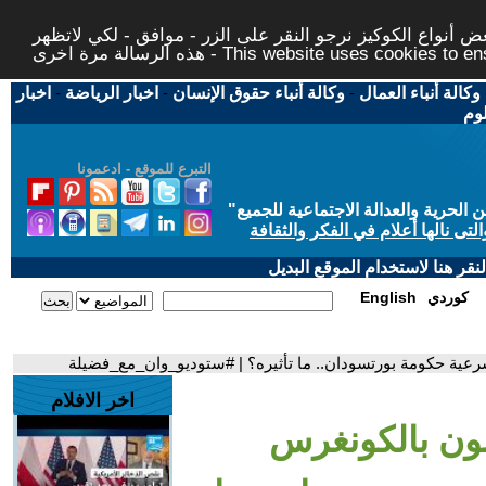
 أنواع الكوكيز نرجو النقر على الزر - موافق - لكي لاتظهر
This website uses cookies to ensure you ge
وكالة أنباء العمال
-
وكالة أنباء حقوق الإنسان
-
اخبار الرياضة
-
اخبار
لوم
التبرع للموقع - ادعمونا
حرية والعدالة الاجتماعية للجميع
"
تى نالها أعلام في الفكر والثقافة
قر هنا لاستخدام الموقع البديل
كوردي
English
عية حكومة بورتسودان.. ما تأثيره؟ | #ستوديو_وان_مع_فضيلة
اخر الافلام
ون بالكونغرس