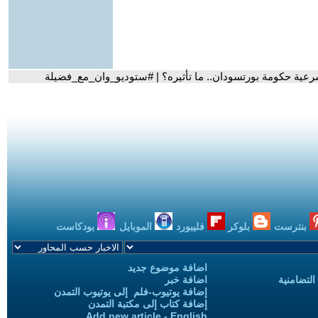
عية حكومة بورتسودان.. ما تأثيره؟ | #ستوديو_وان_مع_فضيلة
بنترست
بلوكر
فليبورد
الموبايل
بودكاست
اضافة موضوع جديد
التضامنية
اضافة خبر
إضافة يوتيوب-فلم إلى يوتيوب التمدن
إضافة كتاب إلى مكتبة التمدن
Add new article - English