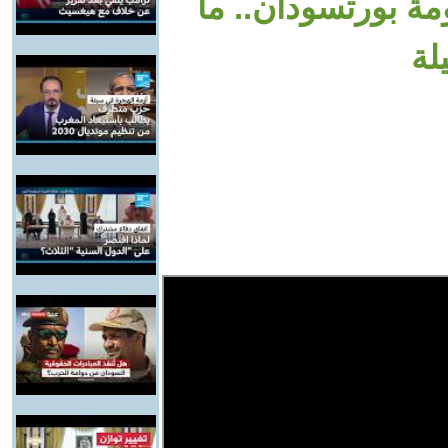
ة بورتسودان.. ما
لة