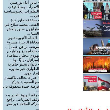
-
تباين أداء بورصتي
الإمارات وسط ترقب
التطورات الجيوسياسية
في ...
-
صفقة تتجاوز كرة
القدم.. محمد صلاح في
طرابزون سبور ينعش
السيا ...
-
القناة الأنبوبية تنهي
معاناة الزبير؟ مشروع
مرتقب يراهن على إ ...
-
حاخام بارز وملياردير
يهودي يبحثان مقاضاة
إسرائيل دوليًا.. وا ...
-
تايوان تختبر جاهزية
الطوارئ عبر مناورة
إنذار جوي
-
خبراء: تحالف باكستان
مع السعودية وتركيا
فرصة جيدة محفوفة بال
...
-
رغم الهدوء الحذر بعد
وقف الضربات.. تراجع
حركة الملاحة عبر مض
...