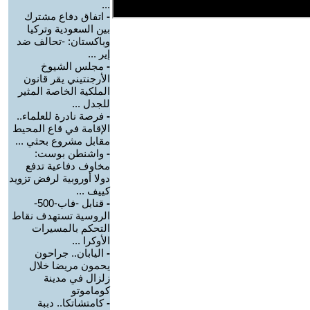
...
-
اتفاق دفاع مشترك
بين السعودية وتركيا
وباكستان: -تحالف ضد
إير ...
-
مجلس الشيوخ
الأرجنتيني يقر قانون
الملكية الخاصة المثير
للجدل ...
-
فرصة نادرة للعلماء..
الإقامة في قاع المحيط
مقابل مشروع بحثي ...
-
واشنطن بوست:
مخاوف دفاعية تدفع
دولا أوروبية لرفض تزويد
كييف ...
-
قنابل -فاب-500-
الروسية تستهدف نقاط
التحكم بالمسيرات
الأوكرا ...
-
اليابان.. جراحون
يحمون مريضا خلال
زلزال في مدينة
كوماموتو
-
كامتشاتكا.. دببة