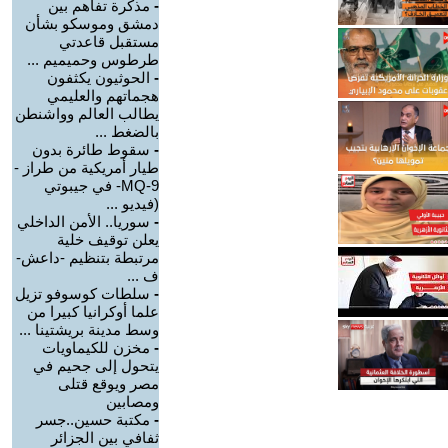
-
مذكرة تفاهم بين
دمشق وموسكو بشأن
مستقبل قاعدتي
طرطوس وحميميم ...
-
الحوثيون يكثفون
هجماتهم والعليمي
يطالب العالم وواشنطن
بالضغط ...
-
سقوط طائرة بدون
طيار أمريكية من طراز -
MQ-9- في جيبوتي
(فيديو ...
-
سوريا.. الأمن الداخلي
يعلن توقيف خلية
مرتبطة بتنظيم -داعش-
ف ...
-
سلطات كوسوفو تزيل
علما أوكرانيا كبيرا من
وسط مدينة بريشتينا ...
-
مخزن للكيماويات
يتحول إلى جحيم في
مصر ويوقع قتلى
ومصابين
-
مكتبة حسين..جسر
ثفافي بين الجزائر