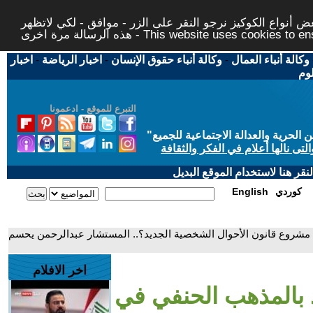
 أنواع الكوكيز نرجو النقر على الزر - موافق - لكي لاتظهر
This website uses cookies to ensure you ge
وكالة أنباء العمال
-
وكالة أنباء حقوق الإنسان
-
اخبار الرياضة
-
اخبار
لوم
التبرع للموقع - ادعمونا
حرية والعدالة الاجتماعية للجميع
"
تى نالها أعلام في الفكر والثقافة
قر هنا لاستخدام الموقع البديل
كوردي
English
مشروع قانون الأحوال الشخصية الجديد؟.. المستشار عبدالرحمن يحسم
اخر الافلام
 بالمذهب الحنفي في