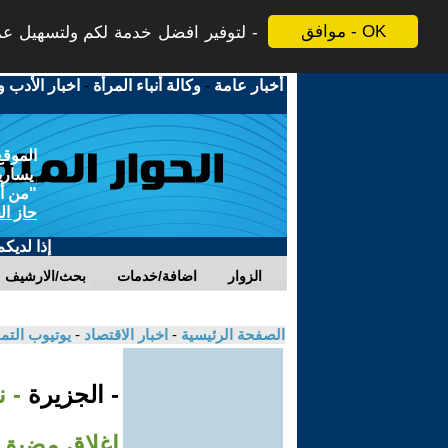
موافق - OK
لتوفير افضل خدمة لكم ولتسهيل عملي
أخبار عامة
-
وكالة أنباء المرأة
-
اخبار الأدب و
الموقع
يسارية
"من أج
حاز ال
إذا لديك
الزوار
اضافة/خدمات
بحث/الارشيف
الصفحة الرئيسية
-
اخبار الاقتصاد
-
يوتيوب الت
- الجزيرة
- 
إغلاق مضيق