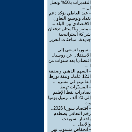
التقديرات بـ50% وتصل
إل ...
-
عبد العاطي يؤكد دعم
بغداد وتوسيع التعاون
الاقتصادي بين البلد ...
-
مصر وباكستان تدفعان
شراكة استراتيجية
جديدة.. مباحثات لتعزيز
...
-
سوريا تسعى إلى
الاستقلال عن روسيا..
اقتصاديا بعد سنوات من
ا ...
-
السهم الذهبي وصفقة
الـ12 عاما.. وثيقة تورط
إنفانتينو في مشرو ...
-
المسيّرات تهبط
بصادرات نفط الإقليم
إلى 20 ألف برميل يوميا
وت ...
-
اقتصاد سوريا 2026..
زخم التعافي يصطدم
باختبار -سويفت-
والإصل ...
-
انخفاض منسوب نهر