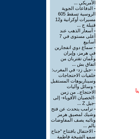
الأمريكي ...
-
الدفاعات الجوية
الروسية تسقط 605
مسيرات أوكرانية و12
قنبلة ج ...
-
أسعار الذهب عند
أعلى مستوى في 7
أسابيع
-
سماع دوي انفجارين
في هرمز، وإيران
وعُمان تقتربان من
اتفاق بش ...
-
-جيل زد- في المغرب:
خلفيات الاحتجاجات
وسيناريوهات المستقبل
-
وسائل وآليات
ا
الاحتجاج.. من زمن
-الخصيان الأقوياء- إلى
-جيل Z ...
-
ترامب يتحدث عن فتح
وشيك لمصيق هرمز
ونائبه يصف المفاوضات
بالم ...
-
الاحتفال بافتتاح “جناح
سمو الشيخة فاطمة