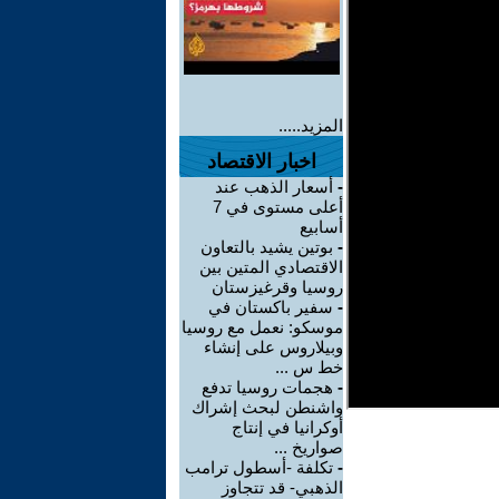
المزيد.....
اخبار الاقتصاد
-
أسعار الذهب عند
أعلى مستوى في 7
أسابيع
-
بوتين يشيد بالتعاون
الاقتصادي المتين بين
روسيا وقرغيزستان
-
سفير باكستان في
موسكو: نعمل مع روسيا
وبيلاروس على إنشاء
خط س ...
-
هجمات روسيا تدفع
واشنطن لبحث إشراك
أوكرانيا في إنتاج
صواريخ ...
-
تكلفة -أسطول ترامب
الذهبي- قد تتجاوز