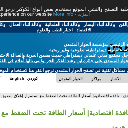
ة التصفح والنشر، الموقع يستخدم بعض أنواع الكوكيز نرجو النق
More info - المزيد
experience on our website
الفن
-
وكالة أنباء اليسار
-
وكالة أنباء العلمانية
-
وكالة أنباء العمال
-
وكا
الاقتصاد
-
اخبار الطب والعلوم
 الرئيسي لمؤسسة الحوار المتمدن
، علمانية، ديمقراطية، تطوعية وغير ربحية
ل مجتمع مدني علماني ديمقراطي حديث يضمن الحرية والعدالة الاجتم
حوار المتمدن على جائزة ابن رشد للفكر الحر والتى نالها أعلام في الفك
م مشاكل تقنية في تصفح الحوار المتمدن نرجو النقر هنا لاستخدام الموقع
كوردي
English
الاخبار
مراكز
الحوار المتمدن
مدن
- نافذة اقتصادية| أسعار الطاقة تحت الضغط مع استمرار إغلاق مضيق 
نافذة اقتصادية| أسعار الطاقة تحت الضغط مع 
 هرمز