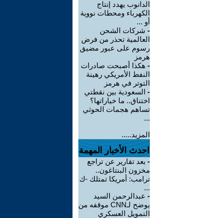
الدانوب يهدد إنتاج
الكهرباء ومحطات نووية
أو ...
-
شركات الشحن
العالمية تحذر من فرض
رسوم على عبور مضيق
هرمز
-
هكذا أصبحت صادرات
النفط الأمريكي رهينة
التوتر في هرمز
-
السعودية بين نقطتي
اختناق.. ما خياراتها؟
تساهم هجمات الحوثي
...
المزيد.....
احدث الأخبار المهمة
-
بعد تقارير عن تراجع
مخزون البنتاغون..
ترامب: أمريكا تمتلك -ك
...
-
عبدالرحمن السيد
يوضح لـCNN موقفه من
التمويل العسكري