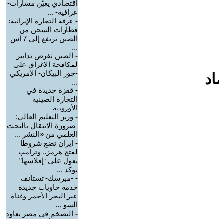
اقتصادي يعيّن مسارات-
عراقية- ...
-
غرفة التجارة الإيرانية:
قطارات الشحن من
الصين ترتفع إلى 7 أس
...
-
الصين تفرض تدابير
لمكافحة الإغراق على
-جوز البيكان- الأمريكي
اد
...
-
قفزة جديدة في
التجارة الصينية
الأوروبية
-
وزير التعليم العالي:
ضرورة الانتقال بالبحث
العلمي من «النشر ...
-
إيران تضع شروطا
لفتح هرمز.. وترامب
يعول على “إفلاسها”
يؤكد ...
-
-ميرسك- تستأنف
خدمة حاويات جديدة
عبر البحر الأحمر وقناة
السو ...
-
التضخم في مصر يعاود