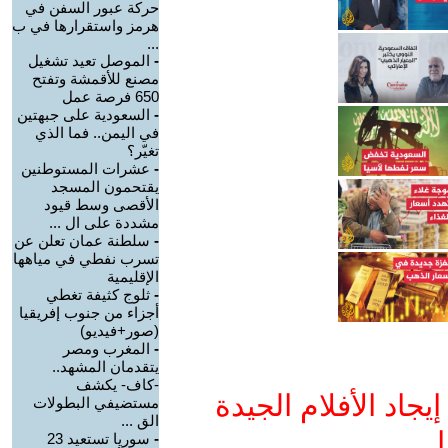
حركة عبور السفن في
هرمز واستقرارها في ب
...
-
الموصل تعيد تشغيل
مصنع للأقمشة وتفتح
650 فرصة عمل
-
السعودية على جبهتين
في اليمن.. فما الذي
تغيّر؟
-
عشرات المستوطنين
يقتحمون المسجد
الأقصى وسط قيود
مشددة على ال ...
-
سلطنة عمان تعلن عن
تسرب نفطي في مياهها
الإقليمية
-
ثلوج كثيفة تغطي
أجزاء من جنوب إفريقيا
(صور+فيديو)
-
المغرب ومصر
يتقدمان المشهد..
-كاف- يكشف
جاد الأفلام الجيدة
مستضيفي البطولات
الق ...
ا
-
سوريا تستعيد 23