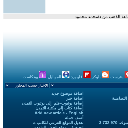
ناعة الذهب من د/محمد محمود
بنترست
بلوكر
فليبورد
الموبايل
بودكاست
اضافة موضوع جديد
التضامنية
اضافة خبر
إضافة يوتيوب-فلم إلى يوتيوب التمدن
إضافة كتاب إلى مكتبة التمدن
Add new article - English
أضف حملة
3,732,97
تعديل الموقع الفرعي للكاتب-ة
ابحث في موقع الحوار المتمدن