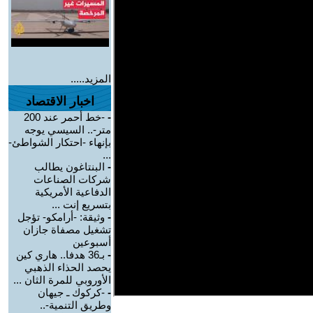
المزيد.....
اخبار الاقتصاد
-
-خط أحمر عند 200
متر-.. السيسي يوجه
بإنهاء -احتكار الشواطئ-
...
-
البنتاغون يطالب
شركات الصناعات
الدفاعية الأمريكية
بتسريع إنت ...
-
وثيقة: -أرامكو- تؤجل
تشغيل مصفاة جازان
أسبوعين
-
بـ36 هدفا.. هاري كين
يحصد الحذاء الذهبي
الأوروبي للمرة الثان ...
-
-كركوك ـ جيهان
وطريق التنمية-..