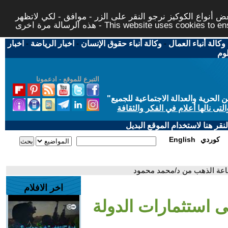
 أنواع الكوكيز نرجو النقر على الزر - موافق - لكي لاتظهر
This website uses cookies to ensure you ge
وكالة أنباء العمال
-
وكالة أنباء حقوق الإنسان
-
اخبار الرياضة
-
اخبار
لوم
التبرع للموقع - ادعمونا
حرية والعدالة الاجتماعية للجميع
"
تى نالها أعلام في الفكر والثقافة
قر هنا لاستخدام الموقع البديل
كوردي
English
ناعة الذهب من د/محمد محمود
اخر الافلام
ى استثمارات الدولة