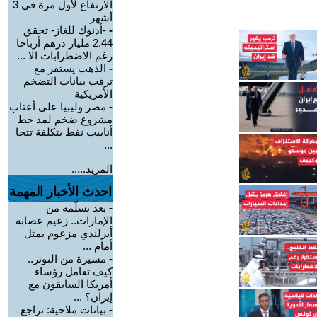
الارتفاع لأول مرة في 3
أشهر
-
-أدنوك للغاز- تحقق
2.44 مليار درهم أرباحا
رغم الاضطرابات الا ...
-
الذهب يستقر مع
ترقب بيانات التضخم
الأمريكية
-
مصر وليبيا على أعتاب
مشروع ضخم لمد خط
أنابيب نفط بتكلفة تتجا
...
المزيد.....
احدث الأخبار المهمة
-
بعد تسلّمه من
الإمارات.. زعيم عصابة
أيرلندي مزعوم يمثل
أمام ...
-
مسيرة من التوتر..
كيف تعامل رؤساء
أمريكا السابقون مع
إيران؟ ...
-
بيانات ملاحية: تراجع