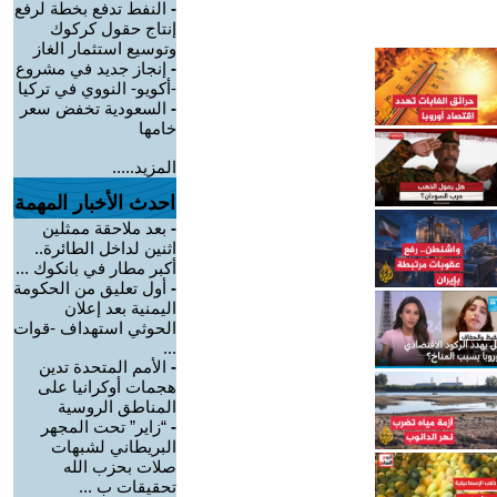
-
النفط تدفع بخطة لرفع
إنتاج حقول كركوك
وتوسيع استثمار الغاز
-
إنجاز جديد في مشروع
-أكويو- النووي في تركيا
-
السعودية تخفض سعر
خامها
المزيد.....
احدث الأخبار المهمة
-
بعد ملاحقة ممثلين
اثنين لداخل الطائرة..
أكبر مطار في بانكوك ...
-
أول تعليق من الحكومة
اليمنية بعد إعلان
الحوثي استهداف -قوات
...
-
الأمم المتحدة تدين
هجمات أوكرانيا على
المناطق الروسية
-
“زاير” تحت المجهر
البريطاني لشبهات
صلات بحزب الله
تحقيقات ب ...