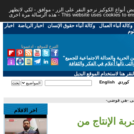
 أنواع الكوكيز نرجو النقر على الزر - موافق - لكي لاتظهر
This website uses cookies to ensure you ge
وكالة أنباء العمال
-
وكالة أنباء حقوق الإنسان
-
اخبار الرياضة
-
اخبار
لوم
التبرع للموقع - ادعمونا
حرية والعدالة الاجتماعية للجميع
"
تى نالها أعلام في الفكر والثقافة
قر هنا لاستخدام الموقع البديل
كوردي
English
حتى -هي فوضى-
اخر الافلام
ة الإنتاج من