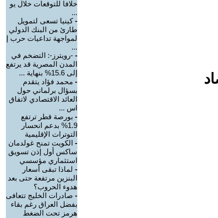
خلافا للتوقعات خلال يو
...
-
كينيا تسعى لتمويل
طارئ من البنك الدولي
لمواجهة تداعيات حرب إ
...
-
-رويترز-: التضخم في
المدن المصرية قد يرتفع
إلى 15.6% بنهاية ...
اد
-
محمد فؤاد يتقدم
بسؤال برلماني حول
العائد الاقتصادي لاتفاق
اس ...
-
بورصة قطر ترتفع
1.9% بدعم انحسار
التوترات الإقليمية
-
الكويت تمنح غولدمان
ساكس أول إذن تسويق
استثماري مؤسسي
-
لماذا تبقى أسعار
البنزين مرتفعة حتى بعد
هدوء الحروب؟
-
صادرات الخليج تتعافى
بفضل العراق رغم بقاء
هرمز تحت الضغط