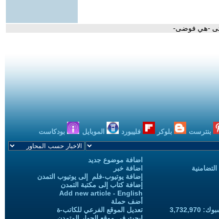
حتى -هي فوضى-
بنترست
بلوكر
فليبورد
الموبايل
بودكاست
اضافة موضوع جديد
التضامنية
اضافة خبر
إضافة يوتيوب-فلم إلى يوتيوب التمدن
إضافة كتاب إلى مكتبة التمدن
Add new article - English
أضف حملة
3,732,97
تعديل الموقع الفرعي للكاتب-ة
ابحث في موقع الحوار المتمدن