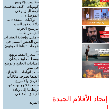
-
«البحارة» وبيع
كوبونات.. كيف تفاقمت
أزمة البنزين في
الموصل؟ ...
-
الولايات المتحدة: ما
دلالات فوز السيد
بترشيح الحزب
الديمقراط ...
-
مقتل وإصابة العشرات
من الجيش اليمني في
هجمات تبناها الحوثيون
...
-
أسعار النفط ترتفع
وسط مخاوف بشأن
إمدادات الخليج والوضع
في مض ...
-
بعد اتهامات -الابتزاز-..
الفيفا يصرف مكافآت
الأردن والأمير ع ...
-
صحيفة: روبيو يدعو
بريطانيا إلى زيادة
الإنفاق الدفاعي
جاد الأفلام الجيدة
المزيد.....
ا