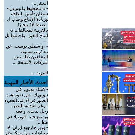
استنز ...
-
«التخطيط والبترول»
تبحثان تأمين الطاقة
وزيادة الإنتاج وجذب ا ...
-
ضبط 16 مخبزًا
بالغربية لمخالفات في
إنتاج الخبز.. وإحالتها لل
...
-
-واشنطن بوست- عن
مذكرة رسمية:
البنتاغون طلب من
شركات الأسلحة ...
المزيد.....
احدث الأخبار المهمة
-
كشك تصوير في
نيويورك.. هل تقود هذه
الصور غرباء إلى الحب؟
-
رغم فقدانه البصر..
رجل يتحدى واقعه
ويصنع خبز التورتيلا في
مط ...
-
وزير خارجية إيران: لا
محادثات مع أمريكا بظل