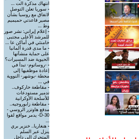
انتهاك مذكرة الت ...
-
سوريا تعلن التوصل
لاتفاق مع روسيا بشأن
مصير قاعدتي حميميم
وط ...
-
إعلام إيراني: نشر صور
للمرشد الأعلى مجتبى
خامنئي في أماكن عا ...
-
ما مدى قدرة ألمانيا
على حماية منشآتها
الحيوية ضد المسيرات؟
-
-روساتوم- تبدأ في
إعادة موظفيها إلى
محطة -بوشهر- النووية
في ...
-
مقاطعة خاركوف..
تدمير مستودعات
للأسلحة الأوكرانية
-
مقاطعة زابوروجيه..
مدفع هاوتزر الروسي -
D-30- يدمر مواقع لقوا
...
-
هنغاريا.. خنزير بري
ينزل عبر السلم
المتحرك إلى داخل