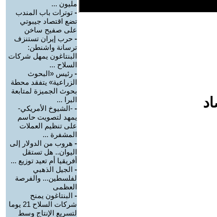
مليون ...
-
توترات باب المندب
تضع اقتصاد جيبوتي
على صفيح ساخن
-
حرب إيران تستنزف
ترسانة واشنطن:
البنتاغون يمهل شركات
السلاح ...
-
رئيس «البحوث
الزراعية» يتفقد محطة
بحوث الجميزة لمتابعة
اد
البرا ...
-
-الشيوخ الأمريكي-
يمهد لتصويت حاسم
على تنظيم العملات
المشفرة ...
-
هروب من الدولار إلى
اليوان.. هل تستقل
أفريقيا أم تعيد توزيع ...
-
الجيل الذهبي
لفلسطين... والفرصة
العظمى
-
البنتاغون يمنح
شركات السلاح 21 يوما
لتسريع الإنتاج وسط