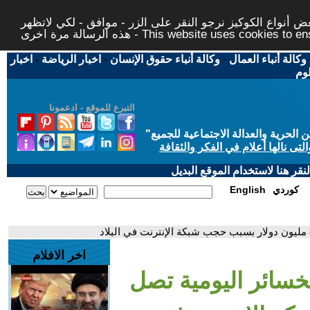
 أنواع الكوكيز نرجو النقر على الزر - موافق - لكي لاتظهر
This website uses cookies to ensure you ge
وكالة أنباء العمال
-
وكالة أنباء حقوق الإنسان
-
اخبار الرياضة
-
اخبار
لوم
التبرع للموقع - ادعمونا
حرية والعدالة الاجتماعية للجميع
"
تى نالها أعلام في الفكر والثقافة
قر هنا لاستخدام الموقع البديل
كوردي
English
اخر الافلام
لخسائر اليومية تصل