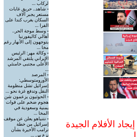
لركاب ...
-
شاهد.. حريق غابات
مستعر يجبر آلاف
السكان بغرب كندا على
الفرا ...
-
وسط موجة الحر..
أهالي كاليفورنيا
يتوجهون إلى الأنهار رغم
مخا ...
-
وكالة مهر: الرئيس
الإيراني يلتقي المرشد
الأعلى مجتبى خامنئي
...
-
المرصد
الأورومتوسطي:
إسرائيل تشل منظومة
النقل وتدفع غزة نحو ...
-
الحوثيون يزعمون شن
هجوم ضخم على قوات
يمنية وسعودية في
المخا ...
-
نتنياهو يعلن عن موقف
جاد الأفلام الجيدة
إسرائيل من خطة
ترامب الأخيرة بشأن
ا
نزع س ...