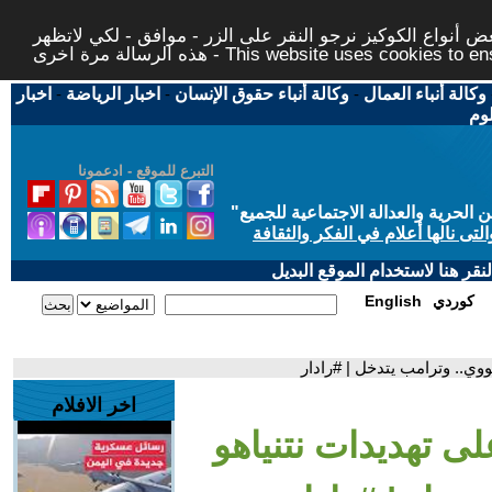
 أنواع الكوكيز نرجو النقر على الزر - موافق - لكي لاتظهر
This website uses cookies to ensure you ge
وكالة أنباء العمال
-
وكالة أنباء حقوق الإنسان
-
اخبار الرياضة
-
اخبار
لوم
التبرع للموقع - ادعمونا
حرية والعدالة الاجتماعية للجميع
"
تى نالها أعلام في الفكر والثقافة
قر هنا لاستخدام الموقع البديل
كوردي
English
ووي.. وترامب يتدخل | #رادار
اخر الافلام
لى تهديدات نتنياهو