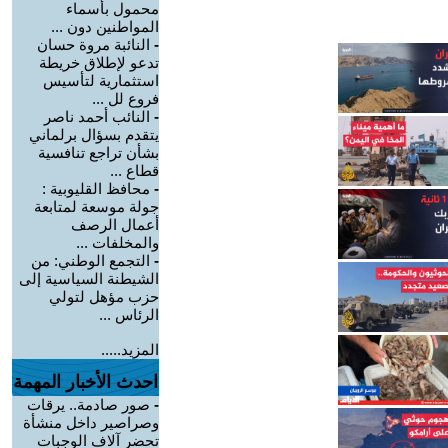
محمول بأسماء
المواطنين دون ...
-
النائبة مروة حسان
تدعو لإطلاق خريطة
استثمارية لتأسيس
فروع لل ...
-
النائب أحمد ناصر
يتقدم بسؤال برلماني
بشأن تراجع تنافسية
قطاع ...
-
محافظ القليوبية :
جولة موسعة لمتابعة
أعمال الرصف
والمخلفات ...
-
التجمع الوطني: من
الشيطنة السياسية إلى
حزب مؤهل لتولي
الرئاس ...
المزيد.....
احدث الأخبار المهمة
-
صور صادمة.. يرقات
وصراصير داخل منشأة
تحضر آلاف الوجبات