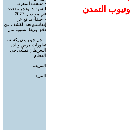
-
منتخب المغرب
وتيوب التمدن
للسيدات يحجز مقعده
في مونديال 2027
-
-فيفا- يدافع عن
إنفانتينو بعد الكشف عن
دفع -يويفا- تسوية مال
...
-
نجل جو بايدن يكشف
تطورات مرض والده:
السرطان تفشّى في
العظام ...
المزيد.....
المزيد.....