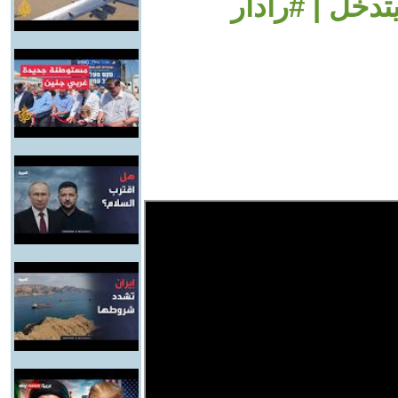
تدخل | #رادار