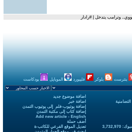
ووي.. وترامب يتدخل | #رادار
بنترست
بلوكر
فليبورد
الموبايل
بودكاست
اضافة موضوع جديد
التضامنية
اضافة خبر
إضافة يوتيوب-فلم إلى يوتيوب التمدن
إضافة كتاب إلى مكتبة التمدن
Add new article - English
أضف حملة
3,732,97
تعديل الموقع الفرعي للكاتب-ة
ابحث في موقع الحوار المتمدن