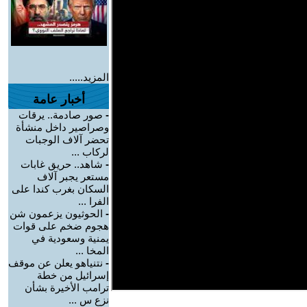
المزيد.....
أخبار عامة
-
صور صادمة.. يرقات
وصراصير داخل منشأة
تحضر آلاف الوجبات
لركاب ...
-
شاهد.. حريق غابات
مستعر يجبر آلاف
السكان بغرب كندا على
الفرا ...
-
الحوثيون يزعمون شن
هجوم ضخم على قوات
يمنية وسعودية في
المخا ...
-
نتنياهو يعلن عن موقف
إسرائيل من خطة
ترامب الأخيرة بشأن
نزع س ...