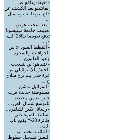
-
-فيفا- يدافع عن
إنفانتينو بعد الكشف عن
دفع -يويفا- تسوية مال
...
-
بعد سحب عرض
تعيينه.. جامعة مينيسوتا
تدفع تعويضا بـ250 ألف
دو ...
-
القطط السوداء: بين
الخرافات والسحرة
وعيد الهالوين
-
نتنياهو: لن ينسحب
الجيش الإسرائيلي من
غزة حتى يتم نزع سلاح
ح ...
-
إسرائيل تدشن
مستوطنة جديدة قرب
جنين ضمن مخطط
للتوسع شمال الض ...
-
رسائل بكين للقاهرة..
تسليط الضوء على
طائرة Y-20 يفتح باب
الت ...
-
النائب محمد أبو
النصر: تسجيل خطوط