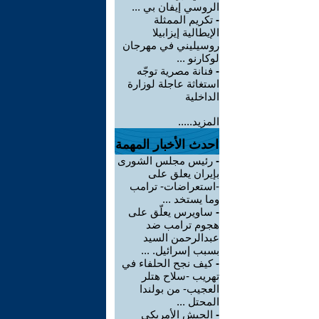
الروسي إيفان بي ...
-
تكريم الممثلة
الإيطالية إيزابيلا
روسيليني في مهرجان
لوكارنو ...
-
فنانة مصرية توجّه
استغاثة عاجلة لوزارة
الداخلية
المزيد.....
احدث الأخبار المهمة
-
رئيس مجلس الشورى
بإيران يعلق على
-استعراضات- ترامب
وما يستخد ...
-
ساويرس يعلّق على
هجوم ترامب ضد
عبدالرحمن السيد
بسبب إسرائيل. ...
-
كيف نجح الحلفاء في
تهريب -سلاح هتلر
العجيب- من بولندا
المحتل ...
-
الجيش الأمريكي