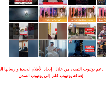
ادعم يوتيوب التمدن من خلال إيجاد الأفلام الجيدة وإرسالها الين
إضافة يوتيوب-فلم إلى يوتيوب التمدن