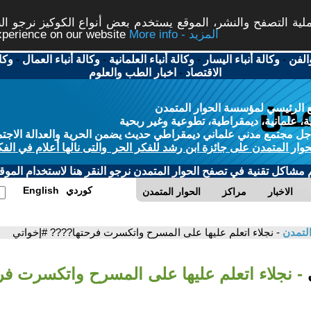
ة التصفح والنشر، الموقع يستخدم بعض أنواع الكوكيز نرجو النق
More info - المزيد
experience on our website
الفن
-
وكالة أنباء اليسار
-
وكالة أنباء العلمانية
-
وكالة أنباء العمال
-
وكا
الاقتصاد
-
اخبار الطب والعلوم
 الرئيسي لمؤسسة الحوار المتمدن
، علمانية، ديمقراطية، تطوعية وغير ربحية
ل مجتمع مدني علماني ديمقراطي حديث يضمن الحرية والعدالة الاجتم
حوار المتمدن على جائزة ابن رشد للفكر الحر والتى نالها أعلام في الفك
م مشاكل تقنية في تصفح الحوار المتمدن نرجو النقر هنا لاستخدام الموقع
كوردي
English
الاخبار
مراكز
الحوار المتمدن
التمدن
- نجلاء اتعلم عليها على المسرح واتكسرت فرحتها???? #إخواتي
ي
- نجلاء اتعلم عليها على المسرح واتكسرت ف