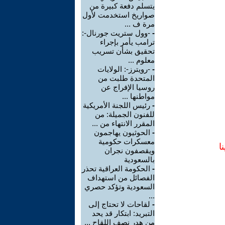
يتسلم دفعة كبيرة من
صواريخ استخدمت لأول
مرة ف ...
-
-وول ستريت جورنال-:
ترامب يأمر بإجراء
تحقيق بشأن تسريب
معلوم ...
-
-رويترز-: الولايات
المتحدة طلبت من
روسيا الإفراج عن
مواطنها ...
-
رئيس اللجنة الأمريكية
للفنون الجميلة: من
المقرر الانتهاء من ...
-
الحوثيون يهاجمون
معسكرات حكومية
ا
ويقصفون نجران
بالسعودية
-
الحكومة العراقية تحذر
الفصائل من استهداف
السعودية وتؤكد حصري
...
-
لقاحات لا تحتاج إلى
التبريد: ابتكار قد يحد
من هدر نصف اللقاح ...