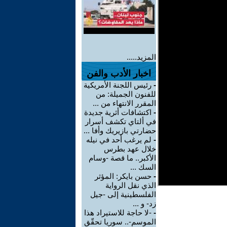
المزيد.....
اخبار الأدب والفن
-
رئيس اللجنة الأمريكية
للفنون الجميلة: من
المقرر الانتهاء من ...
-
اكتشافات أثرية جديدة
في ألتاي تكشف أسرار
حضارتي بازيريك وأفا ...
-
لم يرغب أحد في نيله
خلال عهد بطرس
الأكبر.. ما قصة -وسام
السك ...
-
حسن بايكر: المؤثر
الذي نقل الرواية
الفلسطينية إلى -جيل
زد- و ...
-
-لا حاجة للاستيراد هذا
الموسم-.. سوريا تحقّق