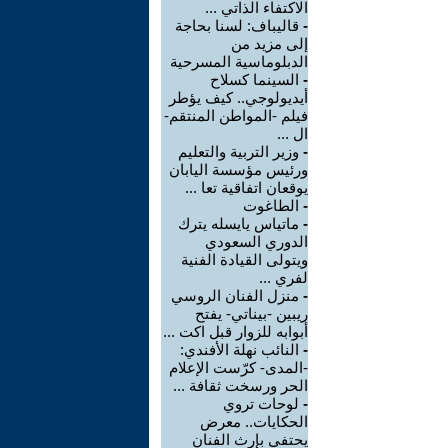
الاكتفاء الذاتي ...
-
قاليباف: لسنا بحاجة
إلى مزيد من
الدبلوماسية المسرحية
-
السينما كسلاح
أيديولوجي.. كيف يؤطر
فيلم -المواطن المنتقم-
ال ...
-
وزير التربية والتعليم
ورئيس مؤسسة اليابان
يوقعان اتفاقية تعا ...
-
الطاغوت
-
ماتياس يايسله يترك
الدوري السعودي
ويتولى القيادة الفنية
لفري ...
-
منزل الفنان الروسي
ريبين -بيناتي- يفتح
أبوابه للزوار قبل اكت ...
-
النائب نهلة الأفندي:
-المدى- كرّست الإعلام
الحر ورسخت ثقافة ...
-
لوحات تروي
الحكايات.. معرض
يحتفي بإرث الفنان