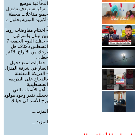
الدفاعية تتوسع
-
تركيا تستهدف تشغيل
جميع مفاعلات محطة
-أكويو- النووية بحلول ع
...
-
اختتام مفاوضات روما
بين لبنان وإسرائيل
-
حظك اليوم الجمعة 7
اغسطس 2026.. هل
برجك من الأبراج الأكثر
حظ ...
-
خطوات لمنع دخول
الغبار في شرفة المنزل
-
الفريكة المفلفلة
بالدجاج على الطريقة
الفلسطينية
-
أهم الأسباب التي
تجعلك تقدر وجود مولود
برج الأسد في حياتك
المزيد.....
المزيد.....