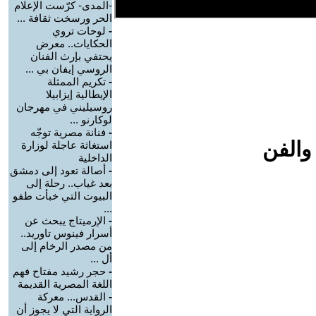
-المدى- كرّست الإعلام
الحر ورسخت ثقافة ...
-
لوحات تروي
الحكايات.. معرض
يحتفي بإرث الفنان
الروسي إيفان بي ...
-
تكريم الممثلة
الإيطالية إيزابيلا
روسيليني في مهرجان
لوكارنو ...
-
فنانة مصرية توجّه
والفن
استغاثة عاجلة لوزارة
الداخلية
-
أصالة تعود إلى دمشق
بعد غياب.. رحلة إلى
البيوت التي خبأت طفو
...
-
الإرميتاج يبحث عن
أسرار فينوس تاوريد..
من مصدر الرخام إلى
أل ...
-
حجر رشيد مفتاح فهم
اللغة المصرية القديمة
-
القدس... معركة
الرواية التي لا يجوز أن