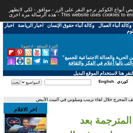
 أنواع الكوكيز نرجو النقر على الزر - موافق - لكي لاتظهر
This website uses cookies to ensure you ge
وكالة أنباء العمال
-
وكالة أنباء حقوق الإنسان
-
اخبار الرياضة
-
اخبار
لوم
التبرع للموقع - ادعمونا
حرية والعدالة الاجتماعية للجميع
"
تى نالها أعلام في الفكر والثقافة
قر هنا لاستخدام الموقع البديل
كوردي
English
قف المحرج خلال لقاء ترمب وميلوني في البيت الأبيض
اخر الافلام
المترجمة بعد