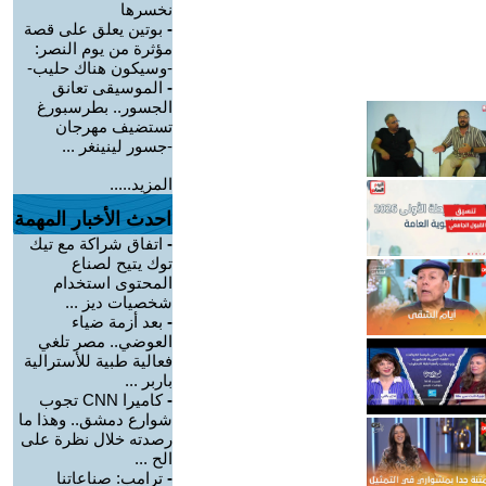
نخسرها
-
بوتين يعلق على قصة
مؤثرة من يوم النصر:
-وسيكون هناك حليب-
-
الموسيقى تعانق
الجسور.. بطرسبورغ
تستضيف مهرجان
-جسور لينينغر ...
المزيد.....
احدث الأخبار المهمة
-
اتفاق شراكة مع تيك
توك يتيح لصناع
المحتوى استخدام
شخصيات ديز ...
-
بعد أزمة ضياء
العوضي.. مصر تلغي
فعالية طبية للأسترالية
باربر ...
-
كاميرا CNN تجوب
شوارع دمشق.. وهذا ما
رصدته خلال نظرة على
الح ...
-
ترامب: صناعاتنا