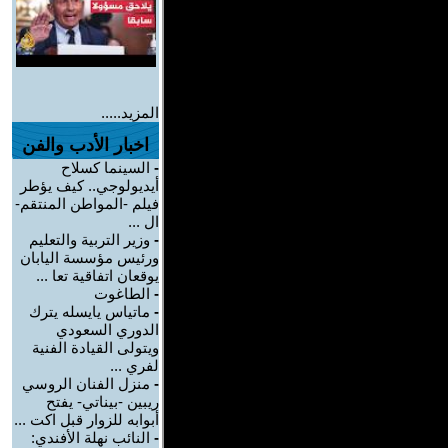
المزيد.....
اخبار الأدب والفن
-
السينما كسلاح
أيديولوجي.. كيف يؤطر
فيلم -المواطن المنتقم-
ال ...
-
وزير التربية والتعليم
ورئيس مؤسسة اليابان
يوقعان اتفاقية تعا ...
-
الطاغوت
-
ماتياس يايسله يترك
الدوري السعودي
ويتولى القيادة الفنية
لفري ...
-
منزل الفنان الروسي
ريبين -بيناتي- يفتح
أبوابه للزوار قبل اكت ...
-
النائب نهلة الأفندي: