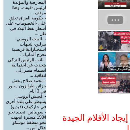
المعارضة والمؤيدة
لرئيس -فيفا-.. وهذا
موقف ...
-
حكومة العراق تعلق
على -الخصومات- على
أسعار نفط البلاد في
ظل ...
-
-البيت الروسي-
ببرلين- شبهات
استخباراتية فرنسية
تحرج ألمانيا ...
-
نائب الرئيس التركي
يتحدث عن احتمالية
انضمام مصر إلى
اتفاقية ...
-
محمد صلاح ينعش
خزائن طرابزون سبور
في 3 أيام
-
الجيش الروسي
يسيطر على بلدة أخرى
في خاركوف (فيديو)
-
سوبيانين: تحييد نحو
جاد الأفلام الجيدة
1984 مسيرة اتجهت
نحو منطقة موسكو
ا
خلال أس ...