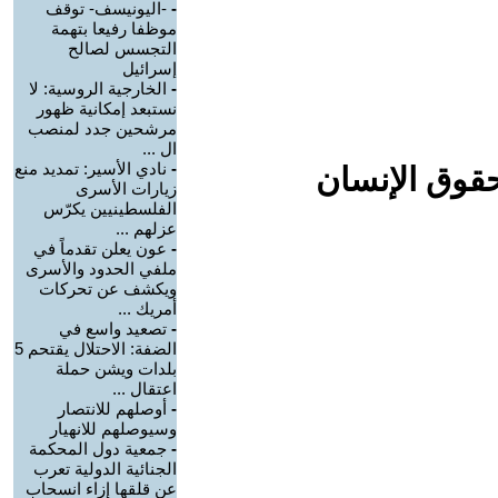
-
-اليونيسف- توقف
موظفا رفيعا بتهمة
التجسس لصالح
إسرائيل
-
الخارجية الروسية: لا
نستبعد إمكانية ظهور
مرشحين جدد لمنصب
ال ...
-
نادي الأسير: تمديد منع
حقوق الإنسان
زيارات الأسرى
الفلسطينيين يكرّس
عزلهم ...
-
عون يعلن تقدماً في
ملفي الحدود والأسرى
ويكشف عن تحركات
أمريك ...
-
تصعيد واسع في
الضفة: الاحتلال يقتحم 5
بلدات ويشن حملة
اعتقال ...
-
أوصلهم للانتصار
وسيوصلهم للانهيار
-
جمعية دول المحكمة
الجنائية الدولية تعرب
عن قلقها إزاء انسحاب