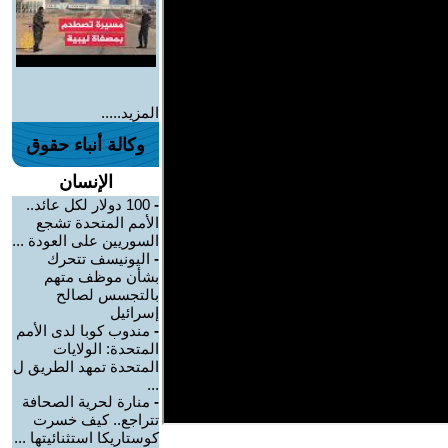
المزيد.....
وكالة أنباء حقوق
الإنسان
-
100 دولار لكل عائد..
الأمم المتحدة تشجع
السوريين على العودة ...
-
اليونيسف تتحرك
بشأن موظف متهم
بالتجسس لصالح
إسرائيل
-
مندوب كوبا لدى الأمم
المتحدة: الولايات
المتحدة تمهد الطريق ل
...
-
منارة لحرية الصحافة
تتراجع.. كيف خسرت
كوستاريكا استثنائيتها ...