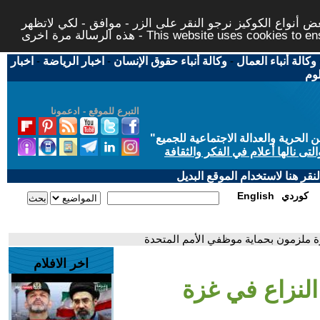
 أنواع الكوكيز نرجو النقر على الزر - موافق - لكي لاتظهر
This website uses cookies to ensure you ge
وكالة أنباء العمال
-
وكالة أنباء حقوق الإنسان
-
اخبار الرياضة
-
اخبار
لوم
التبرع للموقع - ادعمونا
حرية والعدالة الاجتماعية للجميع
"
تى نالها أعلام في الفكر والثقافة
قر هنا لاستخدام الموقع البديل
كوردي
English
ة ملزمون بحماية موظفي الأمم المتحدة
اخر الافلام
لنزاع في غزة