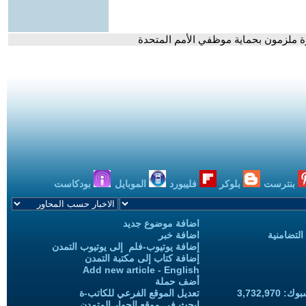
ة ملزمون بحماية موظفي الأمم المتحدة
بنترست
بلوكر
فليبورد
الموبايل
بودكاست
اضافة موضوع جديد
التضامنية
اضافة خبر
إضافة يوتيوب-فلم إلى يوتيوب التمدن
إضافة كتاب إلى مكتبة التمدن
Add new article - English
أضف حملة
3,732,97
تعديل الموقع الفرعي للكاتب-ة
ابحث في موقع الحوار المتمدن