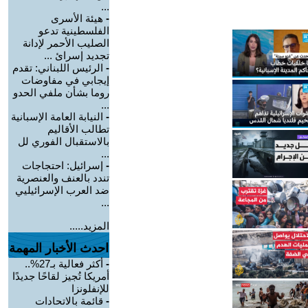
...
-
هيئة الأسرى
الفلسطينية تدعو
الصليب الأحمر لإدانة
تجديد إسرائ ...
-
الرئيس اللبناني: تقدم
إيجابي في مفاوضات
روما بشأن ملفي الحدو
...
-
النيابة العامة الإسبانية
تطالب الأقاليم
بالاستقبال الفوري لل
...
-
إسرائيل: احتجاجات
تندد بالعنف والعنصرية
ضد العرب الإسرائيليي
...
المزيد.....
احدث الأخبار المهمة
-
أكثر فعالية بـ27%..
أمريكا تُجيز لقاحًا جديدًا
للإنفلونزا
-
قائمة بالاتحادات