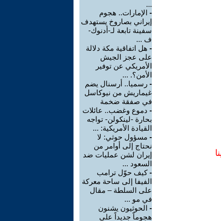
...
-
الإمارات.. هجوم
إيراني بصاروخ يستهدف
سفينة تابعة لـ-أدنوك-
ف ...
-
هل اتفاقية مكة دلالة
على عجز الجيش
الأمريكي عن توفير
الأمن؟. ...
-
رسميا.. أرسنال يضم
غيماريش من نيوكاسل
في صفقة ضخمة
-
دموع وغضب.. عائلات
بحارة -لينكولن- تواجه
القيادة الأمريكية: ...
-
مسؤول حوثي: لا
نحتاج إلى أوامر من
ا
إيران لشن عمليات ضد
السعود ...
-
كيف حوّل ترامب
الفيفا إلى ساحة معركة
على السلطة – مقال
في مو ...
-
الحوثيون يشنون
هجوماً جديداً على