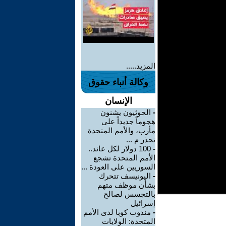
المزيد.....
وكالة أنباء حقوق
الإنسان
-
الحوثيون يشنون
هجوماً جديداً على
مأرب، والأمم المتحدة
تحذر م ...
-
100 دولار لكل عائد..
الأمم المتحدة تشجع
السوريين على العودة ...
-
اليونيسف تتحرك
بشأن موظف متهم
بالتجسس لصالح
إسرائيل
-
مندوب كوبا لدى الأمم
المتحدة: الولايات