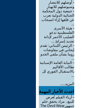
-
أوصلهم للانتصار
وسيوصلهم للانهيار
-
جمعية دول المحكمة
الجنائية الدولية تعرب
عن قلقها إزاء انسحاب
...
-
هيئة الأسرى
الفلسطينية تدعو
الصليب الأحمر لإدانة
تجديد إسرائ ...
-
الرئيس اللبناني: تقدم
إيجابي في مفاوضات
روما بشأن ملفي الحدو
...
-
النيابة العامة الإسبانية
تطالب الأقاليم
بالاستقبال الفوري لل
...
المزيد.....
احدث الأخبار المهمة
-
أزياء الفيلم تُعرض
للبيع.. مزاد يحقق حلم
جمهورThe Devil Wear