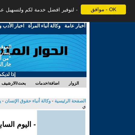
موافق - OK
لتوفير افضل خدمة لكم ولتسهيل عملي
أخبار عامة
-
وكالة أنباء المرأة
-
اخبار الأدب و
الموقع
يسارية
"من أج
حاز ال
إذا لديك
الزوار
اضافة/خدمات
بحث/الارشيف
الصفحة الرئيسية
-
وكالة أنباء حقوق الإنسان
-
ي
ي
- اليوم السا