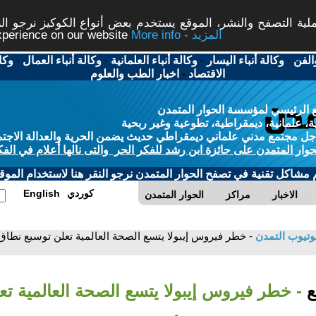
ة التصفح والنشر، الموقع يستخدم بعض أنواع الكوكيز نرجو النق
More info - المزيد
experience on our website
الفن
-
وكالة أنباء اليسار
-
وكالة أنباء العلمانية
-
وكالة أنباء العمال
-
وكا
الاقتصاد
-
اخبار الطب والعلوم
 الرئيسي لمؤسسة الحوار المتمدن
، علمانية، ديمقراطية، تطوعية وغير ربحية
ل مجتمع مدني علماني ديمقراطي حديث يضمن الحرية والعدالة الاجتم
حوار المتمدن على جائزة ابن رشد للفكر الحر والتى نالها أعلام في الفك
م مشاكل تقنية في تصفح الحوار المتمدن نرجو النقر هنا لاستخدام الموقع
كوردي
English
الاخبار
مراكز
الحوار المتمدن
وتيوب التمدن
- خطر فيروس إيبولا يتسع الصحة العالمية تعلن توسيع نطاق 
بع
- خطر فيروس إيبولا يتسع الصحة العالمية تع