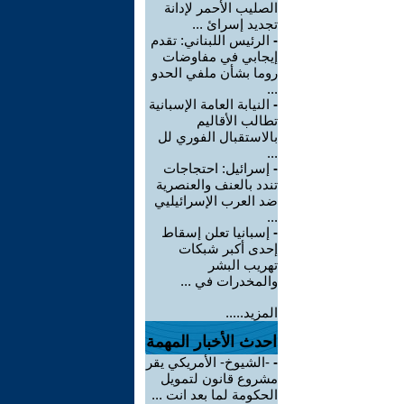
الصليب الأحمر لإدانة
تجديد إسرائ ...
-
الرئيس اللبناني: تقدم
إيجابي في مفاوضات
روما بشأن ملفي الحدو
...
-
النيابة العامة الإسبانية
تطالب الأقاليم
بالاستقبال الفوري لل
...
-
إسرائيل: احتجاجات
تندد بالعنف والعنصرية
ضد العرب الإسرائيليي
...
-
إسبانيا تعلن إسقاط
إحدى أكبر شبكات
تهريب البشر
والمخدرات في ...
المزيد.....
احدث الأخبار المهمة
-
-الشيوخ- الأمريكي يقر
مشروع قانون لتمويل
الحكومة لما بعد انت ...