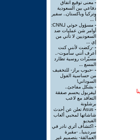
-
معنى توقيع اتفاق
دفاعي بين السعودية
وتركيا وباكستان.. سفير
أ ...
-
مسؤول حوثي لـCNN:
أوامر شن عمليات ضد
السعوديين لا تأتي من
إي ...
-
-ركضت لأنني كنت
أعرف أنني سأموت-..
مسيّرات روسية تطارد
المسع ...
-
-حبوب براز- للتخفيف
من حساسية الفول
السوداني!
-
بشكل مفاجئ..
ا
ليفربول يحسم صفقة
التعاقد مع لاعب
برشلونة
-
Asus تعلن عن أحدث
شاشاتها لمحبي ألعاب
الفيديو
-
اكتشاف أثري نادر في
سردينيا.. -مقبرة
العمالقة- بتصميم غير