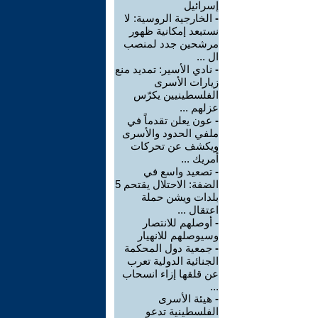
إسرائيل
-
الخارجية الروسية: لا
نستبعد إمكانية ظهور
مرشحين جدد لمنصب
ال ...
-
نادي الأسير: تمديد منع
زيارات الأسرى
الفلسطينيين يكرّس
عزلهم ...
-
عون يعلن تقدماً في
ملفي الحدود والأسرى
ويكشف عن تحركات
أمريك ...
-
تصعيد واسع في
الضفة: الاحتلال يقتحم 5
بلدات ويشن حملة
اعتقال ...
-
أوصلهم للانتصار
وسيوصلهم للانهيار
-
جمعية دول المحكمة
الجنائية الدولية تعرب
عن قلقها إزاء انسحاب
...
-
هيئة الأسرى
الفلسطينية تدعو