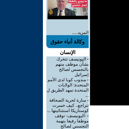
المزيد.....
وكالة أنباء حقوق
الإنسان
-
اليونيسف تتحرك
بشأن موظف متهم
بالتجسس لصالح
إسرائيل
-
مندوب كوبا لدى الأمم
المتحدة: الولايات
المتحدة تمهد الطريق ل
...
-
منارة لحرية الصحافة
تتراجع.. كيف خسرت
كوستاريكا استثنائيتها ...
-
-اليونيسف- توقف
موظفا رفيعا بتهمة
التجسس لصالح