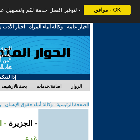
موافق - OK
لتوفير افضل خدمة لكم ولتسهيل عملي
أخبار عامة
-
وكالة أنباء المرأة
-
اخبار الأدب و
الموقع
يسارية
"من أج
حاز ال
إذا لديك
الزوار
اضافة/خدمات
بحث/الارشيف
الصفحة الرئيسية
-
وكالة أنباء حقوق الإنسان
-
ي
- الجزيرة
- 
غزة