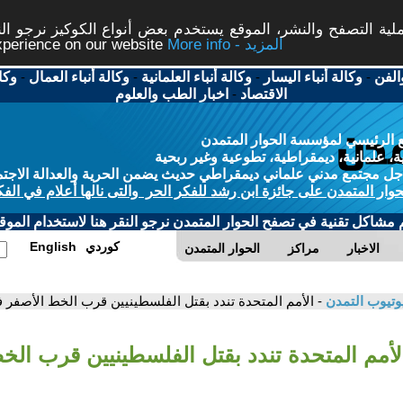
ة التصفح والنشر، الموقع يستخدم بعض أنواع الكوكيز نرجو النق
More info - المزيد
experience on our website
الفن
-
وكالة أنباء اليسار
-
وكالة أنباء العلمانية
-
وكالة أنباء العمال
-
وكا
الاقتصاد
-
اخبار الطب والعلوم
 الرئيسي لمؤسسة الحوار المتمدن
، علمانية، ديمقراطية، تطوعية وغير ربحية
ل مجتمع مدني علماني ديمقراطي حديث يضمن الحرية والعدالة الاجتم
حوار المتمدن على جائزة ابن رشد للفكر الحر والتى نالها أعلام في الفك
م مشاكل تقنية في تصفح الحوار المتمدن نرجو النقر هنا لاستخدام الموقع
كوردي
English
الاخبار
مراكز
الحوار المتمدن
وتيوب التمدن
- الأمم المتحدة تندد بقتل الفلسطينيين قرب الخط الأصفر 
الأمم المتحدة تندد بقتل الفلسطينيين قرب ال