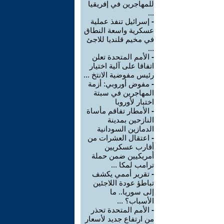
للمهاجرين في إفريقيا
...
-
إسرائيل تنفذ عملية
عسكرية واسعة النطاق
في مخيم قلنديا للاجئ
...
-
الأمم المتحدة تعلن
اتفاقا على آلية اختيار
رئيس مفوضية الانتخ ...
-
مفوض أوروبي: أزمة
المهاجرين في سبتة
اختبار لأوروبا
-
الأمطار تفاقم مأساة
النازحين بمدينة
الدمازين السودانية
-
اعتقال العشرات من
أقارب عسكريين
أمريكيين ضمن حملة
ترامب لمكا ...
-
تقرير أممي يكشف
تباطؤ عودة اللاجئين
إلى سوريا.. ما
الأسباب؟ ...
-
الأمم المتحدة تحذر
من ارتفاع جديد لأسعار