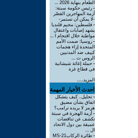
الطعام بنهاية 2026 ...
-
رئيس حكومة سبتة:
أزمة المهاجرين القصّر
-لا يمكن أن تستمر-
-
فلسطين: مخيم قلنديا
يشهد إصابات واعتقال
مواطنة خلال اقتحام ا ...
-
روسيا: صمت الأمم
المتحدة إزاء هجمات
كييف ضد المدنيين
الروس ت ...
-
حملة إغاثة شيشانية
في قطاع غزة
المزيد.....
احدث الأخبار المهمة
-
تحليل.. كيف يتشكل
اتفاق بشأن مضيق
هرمز لا يريده ترامب؟
-
أزمة الهجرة في سبتة
تكشف عن تناقضات
عميقة بين دول الاتحاد
ال ...
-
طائرة الركابMS-21