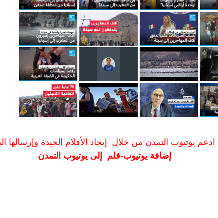
ادعم يوتيوب التمدن من خلال إيجاد الأفلام الجيدة وإرسالها الين
إضافة يوتيوب-فلم إلى يوتيوب التمدن