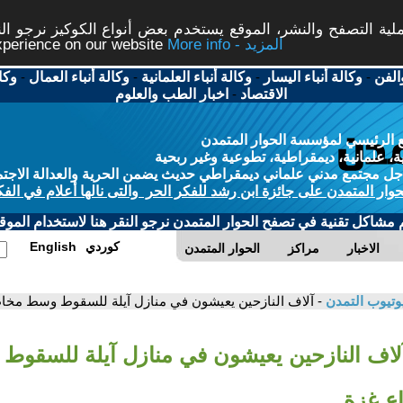
ة التصفح والنشر، الموقع يستخدم بعض أنواع الكوكيز نرجو النق
More info - المزيد
experience on our website
الفن
-
وكالة أنباء اليسار
-
وكالة أنباء العلمانية
-
وكالة أنباء العمال
-
وكا
الاقتصاد
-
اخبار الطب والعلوم
 الرئيسي لمؤسسة الحوار المتمدن
، علمانية، ديمقراطية، تطوعية وغير ربحية
ل مجتمع مدني علماني ديمقراطي حديث يضمن الحرية والعدالة الاجتم
حوار المتمدن على جائزة ابن رشد للفكر الحر والتى نالها أعلام في الفك
م مشاكل تقنية في تصفح الحوار المتمدن نرجو النقر هنا لاستخدام الموقع
كوردي
English
الاخبار
مراكز
الحوار المتمدن
وتيوب التمدن
- آلاف النازحين يعيشون في منازل آيلة للسقوط وسط مخ
آلاف النازحين يعيشون في منازل آيلة للسقو
ع غزة