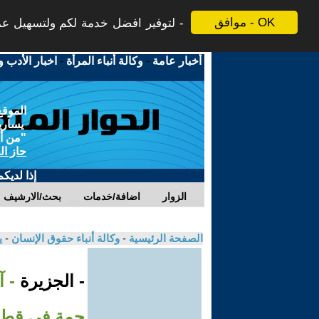
موافق - OK
لتوفير افضل خدمة لكم ولتسهيل عملي
أخبار عامة
-
وكالة أنباء المرأة
-
اخبار الأدب و
الموقع
يسارية
"من أج
حاز ال
إذا لديك
الزوار
اضافة/خدمات
بحث/الارشيف
الصفحة الرئيسية
-
وكالة أنباء حقوق الإنسان
-
ي
- الجزيرة
- 
جمة في قطا