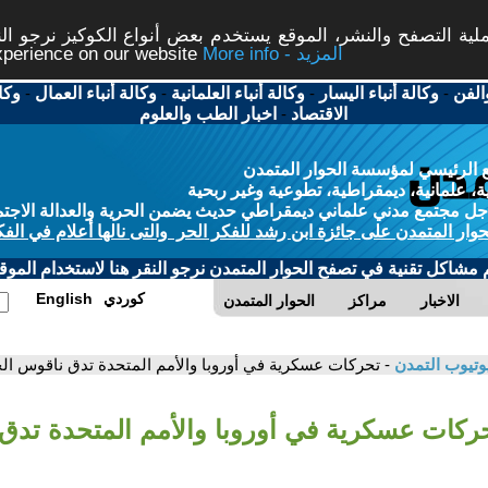
ة التصفح والنشر، الموقع يستخدم بعض أنواع الكوكيز نرجو النق
More info - المزيد
experience on our website
الفن
-
وكالة أنباء اليسار
-
وكالة أنباء العلمانية
-
وكالة أنباء العمال
-
وكا
الاقتصاد
-
اخبار الطب والعلوم
 الرئيسي لمؤسسة الحوار المتمدن
، علمانية، ديمقراطية، تطوعية وغير ربحية
ل مجتمع مدني علماني ديمقراطي حديث يضمن الحرية والعدالة الاجتم
حوار المتمدن على جائزة ابن رشد للفكر الحر والتى نالها أعلام في الفك
م مشاكل تقنية في تصفح الحوار المتمدن نرجو النقر هنا لاستخدام الموقع
كوردي
English
الاخبار
مراكز
الحوار المتمدن
وتيوب التمدن
- تحركات عسكرية في أوروبا والأمم المتحدة تدق ناقوس ال
حركات عسكرية في أوروبا والأمم المتحدة تدق