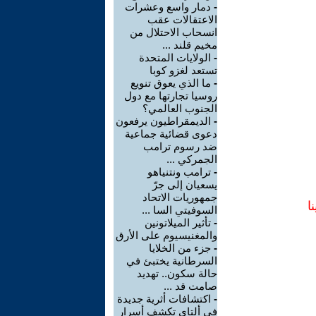
-
دمار واسع وعشرات
الاعتقالات عقب
انسحاب الاحتلال من
مخيم قلند ...
-
الولايات المتحدة
تستعد لغزو كوبا
-
ما الذي يعوق تنويع
روسيا تجارتها مع دول
الجنوب العالمي؟
-
الديمقراطيون يرفعون
دعوى قضائية جماعية
ضد رسوم ترامب
الجمركي ...
-
ترامب ونتنياهو
يسعيان إلى جرّ
جمهوريات الاتحاد
ا
السوفيتي السا ...
-
تأثير الميلاتونين
والمغنيسيوم على الأرق
-
جزء من الخلايا
السرطانية يختبئ في
حالة سكون.. تهديد
صامت قد ...
-
اكتشافات أثرية جديدة
في ألتاي تكشف أسرار