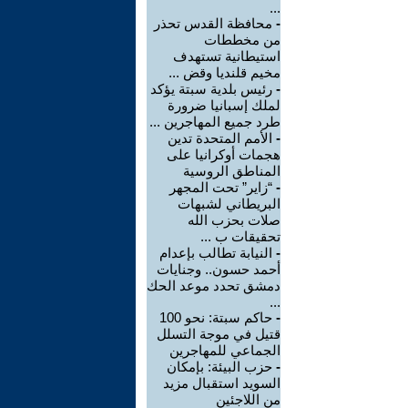
...
-
محافظة القدس تحذر
من مخططات
استيطانية تستهدف
مخيم قلنديا وقض ...
-
رئيس بلدية سبتة يؤكد
لملك إسبانيا ضرورة
طرد جميع المهاجرين ...
-
الأمم المتحدة تدين
هجمات أوكرانيا على
المناطق الروسية
-
“زاير” تحت المجهر
البريطاني لشبهات
صلات بحزب الله
تحقيقات ب ...
-
النيابة تطالب بإعدام
أحمد حسون.. وجنايات
دمشق تحدد موعد الحك
...
-
حاكم سبتة: نحو 100
قتيل في موجة التسلل
الجماعي للمهاجرين
-
حزب البيئة: بإمكان
السويد استقبال مزيد
من اللاجئين