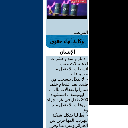
المزيد.....
وكالة أنباء حقوق
الإنسان
-
دمار واسع وعشرات
الاعتقالات عقب
انسحاب الاحتلال من
مخيم قلند ...
-
الاحتلال ينسحب من
قلنديا بعد اقتحام خلّف
دمارا واعتقالات بال ...
-
اليونيسف: استشهاد
300 طفل في غزة جراء
خروقات الاحتلال منذ
وق ...
-
إيطاليا تفكك شبكة
لتهريب المهاجرين بين
الجزائر وسردينيا وفرن