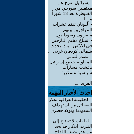
-
إسرائيل تفرج عن
معتقلين سوريين من
القنيطرة بعد 13 شهراً
من ا ...
-
اليونان تنقذ عشرات
المهاجرين بينهم
مصريون وسودانيون
-
اتساع مخيم النازحين
في الأبيّض.. ماذا يحدث
شمالي كردفان غربي ...
-
مصدر لبناني:
المفاوضات مع إسرائيل
ناقشت مسارات
سياسية عسكرية ...
المزيد.....
احدث الأخبار المهمة
-
الحكومة العراقية تحذر
الفصائل من استهداف
السعودية وتؤكد حصري
...
-
لقاحات لا تحتاج إلى
التبريد: ابتكار قد يحد
من هدر نصف اللقاح ...