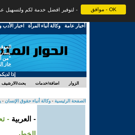
موافق - OK
لتوفير افضل خدمة لكم ولتسهيل عملي
أخبار عامة
-
وكالة أنباء المرأة
-
اخبار الأدب و
الموقع
يسارية
"من أج
حاز ال
إذا لديك
الزوار
اضافة/خدمات
بحث/الارشيف
الصفحة الرئيسية
-
وكالة أنباء حقوق الإنسان
-
ي
- العربية
- ت
الخطر