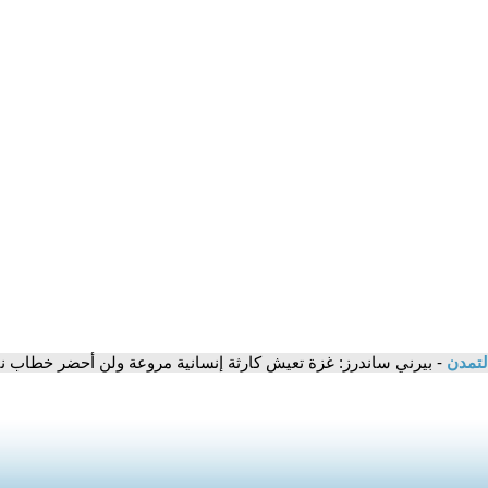
لتمدن
- بيرني ساندرز: غزة تعيش كارثة إنسانية مروعة ولن أحضر خطاب نت