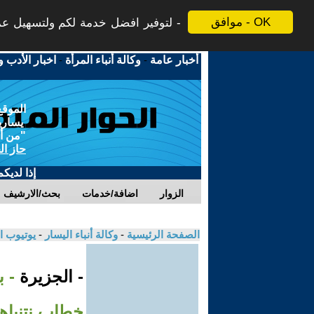
موافق - OK
لتوفير افضل خدمة لكم ولتسهيل عملي
أخبار عامة
-
وكالة أنباء المرأة
-
اخبار الأدب و
الموقع
يسارية
"من أج
حاز ال
إذا لديك
الزوار
اضافة/خدمات
بحث/الارشيف
الصفحة الرئيسية
-
وكالة أنباء اليسار
-
يوتيوب ا
- الجزيرة
- 
خطاب نتنياه