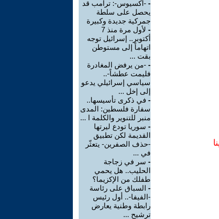
-
-أكسيوس-: ترامب قد
يحصل على سلطة
جمركية جديدة وكبيرة
-
لأول مرة منذ 7
أكتوبر.. إسرائيل توجه
اتهاماً إلى مستوطن
بقت ...
-
-من يرفض المغادرة
فليمت عطشاً-..
سياسي إسرائيلي يدعو
إلى إخل ...
-
في ذكرى تأسيسها..
سفارة فلسطين: المدى
منبر للتنوير والكلمة ا ...
-
سوريا تودع ليرتها
القديمة لكن تطبيق
ا
-حذف الصفرين- يتعثّر
في ...
-
سر في زجاجة
الحليب.. هل يحمي
طفلك من الإكزيما؟
-
السباق على رئاسة
-الفيفا-.. أول رئيس
رابطة وطنية يعارض
ترشيح ...