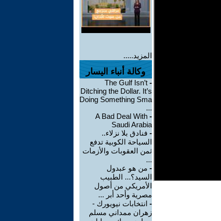
المزيد.....
وكالة أنباء اليسار
The Gulf Isn’t
-
Ditching the Dollar. It’s
Doing Something Sma
...
A Bad Deal With
-
Saudi Arabia
-
فنادق بلا نزلاء..
السياحة الكوبية تدفع
ثمن العقوبات والأزمات
...
-
من هو عبدول
السيد؟... الطبيب
الأمريكي من أصول
مصرية وأحد أبر ...
-
انتخابات نيويورك -
زهران ممداني مسلم