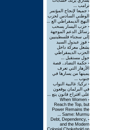
يساري يربك حسابات
ترامب ...
-
جميعا لإنجاح المؤتمر
الوطني السادس لحزب
النهج الديمقراطي الع ...
-
حزب اليسار يسحب
رسائل الدعم الموجهة
إلى سجناء فلسطينيين
-
فوز عبدول السيد
يشعل معركة داخل
الحزب الديمقراطي
حول مستقبل ...
-
حكمة التضاد.. قصة
الأزهار التي تعرف
يمينها من يسارها في
جنوب ...
-
تركيا: غالبية النواب
في البرلمان يوقعون
على اقتراح قانون يتع ...
When Women
-
Reach the Top, but
Power Remains the
Same: Murmu ...
Debt, Dependency,
-
and the Modern
Colonial Chokehold on