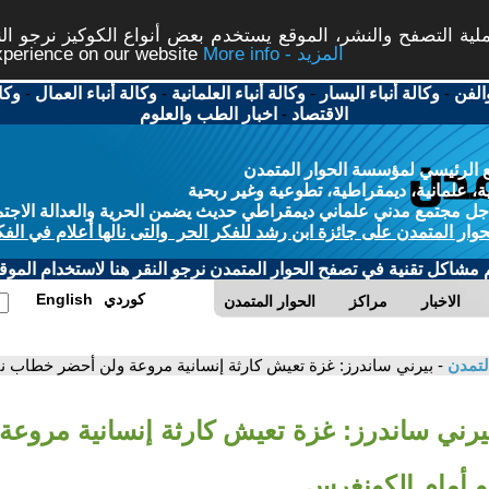
ة التصفح والنشر، الموقع يستخدم بعض أنواع الكوكيز نرجو النق
More info - المزيد
experience on our website
الفن
-
وكالة أنباء اليسار
-
وكالة أنباء العلمانية
-
وكالة أنباء العمال
-
وكا
الاقتصاد
-
اخبار الطب والعلوم
 الرئيسي لمؤسسة الحوار المتمدن
، علمانية، ديمقراطية، تطوعية وغير ربحية
ل مجتمع مدني علماني ديمقراطي حديث يضمن الحرية والعدالة الاجتم
حوار المتمدن على جائزة ابن رشد للفكر الحر والتى نالها أعلام في الفك
م مشاكل تقنية في تصفح الحوار المتمدن نرجو النقر هنا لاستخدام الموقع
كوردي
English
الاخبار
مراكز
الحوار المتمدن
لتمدن
- بيرني ساندرز: غزة تعيش كارثة إنسانية مروعة ولن أحضر خطاب نت
بيرني ساندرز: غزة تعيش كارثة إنسانية مروعة
و أمام الكونغرس