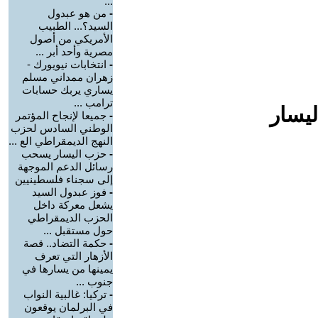
...
-
من هو عبدول
السيد؟... الطبيب
الأمريكي من أصول
مصرية وأحد أبر ...
-
انتخابات نيويورك -
زهران ممداني مسلم
يساري يربك حسابات
ترامب ...
ليسار
-
جميعا لإنجاح المؤتمر
الوطني السادس لحزب
النهج الديمقراطي الع ...
-
حزب اليسار يسحب
رسائل الدعم الموجهة
إلى سجناء فلسطينيين
-
فوز عبدول السيد
يشعل معركة داخل
الحزب الديمقراطي
حول مستقبل ...
-
حكمة التضاد.. قصة
الأزهار التي تعرف
يمينها من يسارها في
جنوب ...
-
تركيا: غالبية النواب
في البرلمان يوقعون