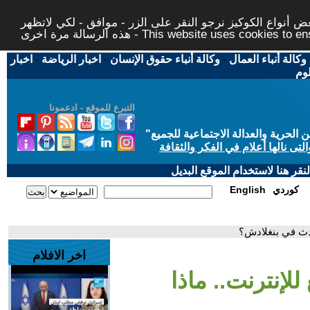
 أنواع الكوكيز نرجو النقر على الزر - موافق - لكي لاتظهر
This website uses cookies to ensure you ge
وكالة أنباء العمال
-
وكالة أنباء حقوق الإنسان
-
اخبار الرياضة
-
اخبار
لوم
التبرع للموقع - ادعمونا
حرية والعدالة الاجتماعية للجميع
"
تى نالها أعلام في الفكر والثقافة
قر هنا لاستخدام الموقع البديل
كوردي
English
حدث في بنغلادش؟
اخر الافلام
لإنترنت.. ماذا