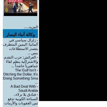
المزيد.....
وكالة أنباء اليسار
-
زلزال سياسي في
ألمانيا: اليمين المتطرف
يتصدر الاستطلاعات
بنس ...
-
العرائش: حزب التقدم
والاشتراكية ينظم لقاءً
جماهيرياً حاشداً ...
The Gulf Isn’t
-
Ditching the Dollar. It’s
Doing Something Sma
...
A Bad Deal With
-
Saudi Arabia
-
فنادق بلا نزلاء..
السياحة الكوبية تدفع
ثمن العقوبات والأزمات