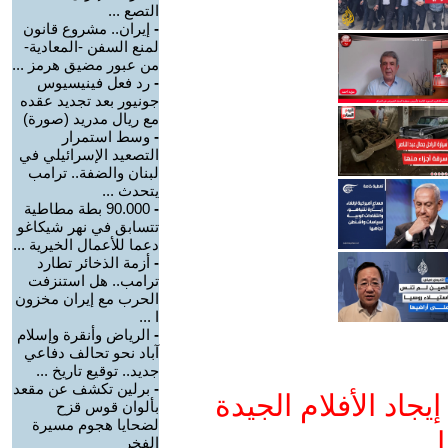
التصع ...
-
إيران.. مشروع قانون
لمنع السفن -المعادية-
من عبور مضيق هرمز ...
-
رد فعل فينيسيوس
جونيور بعد تجديد عقده
مع ريال مدريد (صورة)
-
وسط استمرار
التصعيد الإسرائيلي في
لبنان والضفة.. ترامب
يتحدث ...
-
90.000 بطة مطاطية
تتسابق في نهر شيكاغو
دعما للأعمال الخيرية ...
-
أزمة الذخائر تطارد
ترامب.. هل استنزفت
الحرب مع إيران مخزون
ا ...
-
الرياض وأنقرة وإسلام
آباد نحو تحالف دفاعي
جديد.. توقيع تاريخ ...
-
برلين تكشف عن مقعد
جاد الأفلام الجيدة
بألوان قوس قزح
لضحايا هجوم مسيرة
ا
الفخر