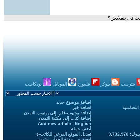
حدث في بنغلادش؟
بنترست
بلوكر
فليبورد
الموبايل
بودكاست
اضافة موضوع جديد
التضامنية
اضافة خبر
إضافة يوتيوب-فلم إلى يوتيوب التمدن
إضافة كتاب إلى مكتبة التمدن
Add new article - English
أضف حملة
3,732,97
تعديل الموقع الفرعي للكاتب-ة
ابحث في موقع الحوار المتمدن