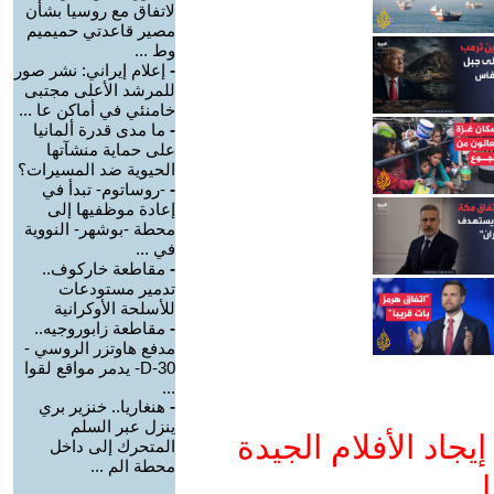
لاتفاق مع روسيا بشأن
مصير قاعدتي حميميم
وط ...
-
إعلام إيراني: نشر صور
للمرشد الأعلى مجتبى
خامنئي في أماكن عا ...
-
ما مدى قدرة ألمانيا
على حماية منشآتها
الحيوية ضد المسيرات؟
-
-روساتوم- تبدأ في
إعادة موظفيها إلى
محطة -بوشهر- النووية
في ...
-
مقاطعة خاركوف..
تدمير مستودعات
للأسلحة الأوكرانية
-
مقاطعة زابوروجيه..
مدفع هاوتزر الروسي -
D-30- يدمر مواقع لقوا
...
-
هنغاريا.. خنزير بري
ينزل عبر السلم
جاد الأفلام الجيدة
المتحرك إلى داخل
محطة الم ...
ا