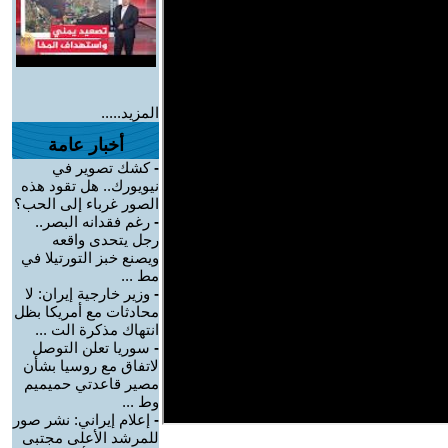
المزيد.....
أخبار عامة
-
كشك تصوير في
نيويورك.. هل تقود هذه
الصور غرباء إلى الحب؟
-
رغم فقدانه البصر..
رجل يتحدى واقعه
ويصنع خبز التورتيلا في
مط ...
-
وزير خارجية إيران: لا
محادثات مع أمريكا بظل
انتهاك مذكرة الت ...
-
سوريا تعلن التوصل
لاتفاق مع روسيا بشأن
مصير قاعدتي حميميم
وط ...
-
إعلام إيراني: نشر صور
للمرشد الأعلى مجتبى