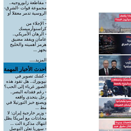
-
مقاطعة زابوروجيه..
مجموعة قوات -الشرق-
الروسية تدمر معقلا أو
...
-
الإجلاء من
كراسنوأرميسك
-
الرهان الأمريكي..
عامان ويفقد مضيق
هرمز أهميته والخليج
يجهز ...
المزيد.....
احدث الأخبار المهمة
-
كشك تصوير في
نيويورك.. هل تقود هذه
الصور غرباء إلى الحب؟
-
رغم فقدانه البصر..
رجل يتحدى واقعه
ويصنع خبز التورتيلا في
مط ...
-
وزير خارجية إيران: لا
محادثات مع أمريكا بظل
انتهاك مذكرة الت ...
-
سوريا تعلن التوصل