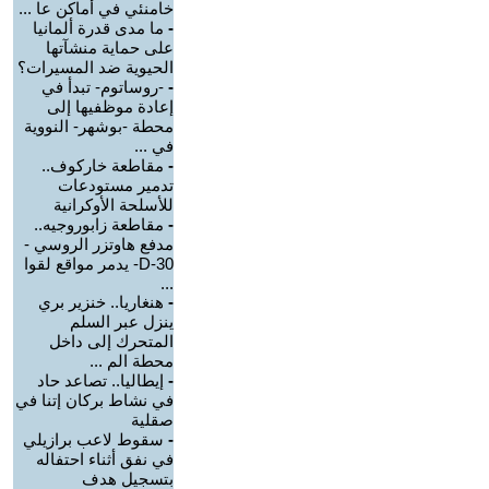
خامنئي في أماكن عا ...
-
ما مدى قدرة ألمانيا
على حماية منشآتها
الحيوية ضد المسيرات؟
-
-روساتوم- تبدأ في
إعادة موظفيها إلى
محطة -بوشهر- النووية
في ...
-
مقاطعة خاركوف..
تدمير مستودعات
للأسلحة الأوكرانية
-
مقاطعة زابوروجيه..
مدفع هاوتزر الروسي -
D-30- يدمر مواقع لقوا
...
-
هنغاريا.. خنزير بري
ينزل عبر السلم
المتحرك إلى داخل
محطة الم ...
-
إيطاليا.. تصاعد حاد
في نشاط بركان إتنا في
صقلية
-
سقوط لاعب برازيلي
في نفق أثناء احتفاله
بتسجيل هدف