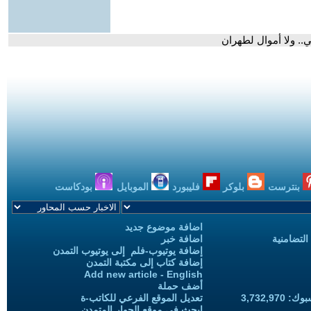
ني.. ولا أموال لطهران
بنترست
بلوكر
فليبورد
الموبايل
بودكاست
اضافة موضوع جديد
التضامنية
اضافة خبر
إضافة يوتيوب-فلم إلى يوتيوب التمدن
إضافة كتاب إلى مكتبة التمدن
Add new article - English
أضف حملة
3,732,97
تعديل الموقع الفرعي للكاتب-ة
ابحث في موقع الحوار المتمدن