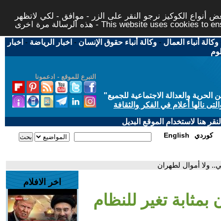
 أنواع الكوكيز نرجو النقر على الزر - موافق - لكي لاتظهر
This website uses cookies to ensure you ge
وكالة أنباء العمال
-
وكالة أنباء حقوق الإنسان
-
اخبار الرياضة
-
اخبار
لوم
التبرع للموقع - ادعمونا
حرية والعدالة الاجتماعية للجميع
"
تى نالها أعلام في الفكر والثقافة
قر هنا لاستخدام الموقع البديل
كوردي
English
ني.. ولا أموال لطهران
اخر الافلام
 بمثابة تغير للنظام