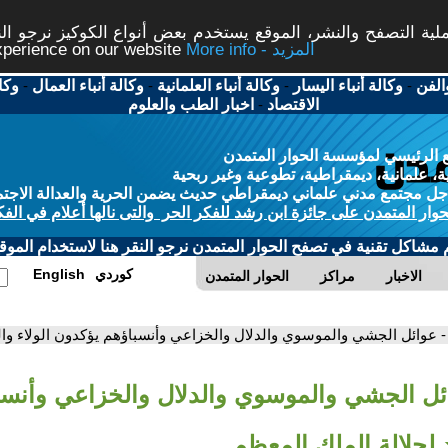
ة التصفح والنشر، الموقع يستخدم بعض أنواع الكوكيز نرجو النق
More info - المزيد
experience on our website
الفن
-
وكالة أنباء اليسار
-
وكالة أنباء العلمانية
-
وكالة أنباء العمال
-
وكا
الاقتصاد
-
اخبار الطب والعلوم
 الرئيسي لمؤسسة الحوار المتمدن
، علمانية، ديمقراطية، تطوعية وغير ربحية
ل مجتمع مدني علماني ديمقراطي حديث يضمن الحرية والعدالة الاجتم
حوار المتمدن على جائزة ابن رشد للفكر الحر والتى نالها أعلام في الفك
م مشاكل تقنية في تصفح الحوار المتمدن نرجو النقر هنا لاستخدام الموقع
كوردي
English
الاخبار
مراكز
الحوار المتمدن
- عوائل الجشي والموسوي والدلال والخزاعي وأنسباؤهم يؤكدون الولاء والت
ئل الجشي والموسوي والدلال والخزاعي وأنس
يد لجلالة الملك المعظم