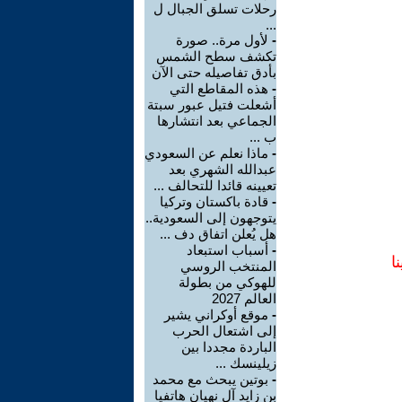
رحلات تسلق الجبال ل
...
-
لأول مرة.. صورة
تكشف سطح الشمس
بأدق تفاصيله حتى الآن
-
هذه المقاطع التي
أشعلت فتيل عبور سبتة
الجماعي بعد انتشارها
ب ...
-
ماذا نعلم عن السعودي
عبدالله الشهري بعد
تعيينه قائدا للتحالف ...
-
قادة باكستان وتركيا
يتوجهون إلى السعودية..
هل يُعلن اتفاق دف ...
-
أسباب استبعاد
ا
المنتخب الروسي
للهوكي من بطولة
العالم 2027
-
موقع أوكراني يشير
إلى اشتعال الحرب
الباردة مجددا بين
زيلينسك ...
-
بوتين يبحث مع محمد
بن زايد آل نهيان هاتفيا