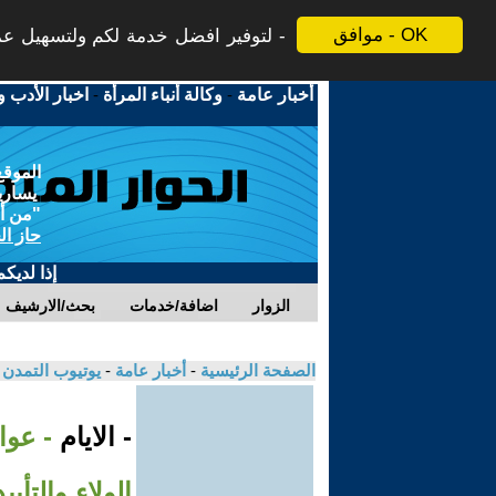
موافق - OK
لتوفير افضل خدمة لكم ولتسهيل عملي
أخبار عامة
-
وكالة أنباء المرأة
-
اخبار الأدب و
الموقع
يسارية
"من أج
حاز ال
إذا لديك
الزوار
اضافة/خدمات
بحث/الارشيف
الصفحة الرئيسية
-
أخبار عامة
-
يوتيوب التمدن
- الايام
- عوا
الولاء والتأي