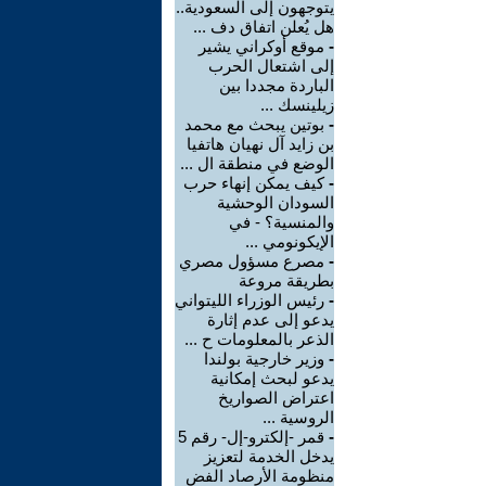
يتوجهون إلى السعودية..
هل يُعلن اتفاق دف ...
-
موقع أوكراني يشير
إلى اشتعال الحرب
الباردة مجددا بين
زيلينسك ...
-
بوتين يبحث مع محمد
بن زايد آل نهيان هاتفيا
الوضع في منطقة ال ...
-
كيف يمكن إنهاء حرب
السودان الوحشية
والمنسية؟ - في
الإيكونومي ...
-
مصرع مسؤول مصري
بطريقة مروعة
-
رئيس الوزراء الليتواني
يدعو إلى عدم إثارة
الذعر بالمعلومات ح ...
-
وزير خارجية بولندا
يدعو لبحث إمكانية
اعتراض الصواريخ
الروسية ...
-
قمر -إلكترو-إل- رقم 5
يدخل الخدمة لتعزيز
منظومة الأرصاد الفض