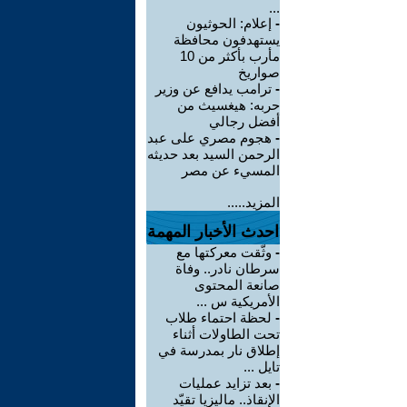
...
-
إعلام: الحوثيون
يستهدفون محافظة
مأرب بأكثر من 10
صواريخ
-
ترامب يدافع عن وزير
حربه: هيغسيث من
أفضل رجالي
-
هجوم مصري على عبد
الرحمن السيد بعد حديثه
المسيء عن مصر
المزيد.....
احدث الأخبار المهمة
-
وثّقت معركتها مع
سرطان نادر.. وفاة
صانعة المحتوى
الأمريكية س ...
-
لحظة احتماء طلاب
تحت الطاولات أثناء
إطلاق نار بمدرسة في
تايل ...
-
بعد تزايد عمليات
الإنقاذ.. ماليزيا تقيّد