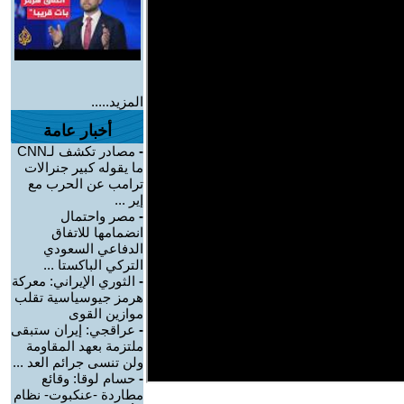
المزيد.....
أخبار عامة
-
مصادر تكشف لـCNN
ما يقوله كبير جنرالات
ترامب عن الحرب مع
إير ...
-
مصر واحتمال
انضمامها للاتفاق
الدفاعي السعودي
التركي الباكستا ...
-
الثوري الإيراني: معركة
هرمز جيوسياسية تقلب
موازين القوى
-
عراقجي: إيران ستبقى
ملتزمة بعهد المقاومة
ولن تنسى جرائم العد ...
-
حسام لوقا: وقائع
مطاردة -عنكبوت- نظام