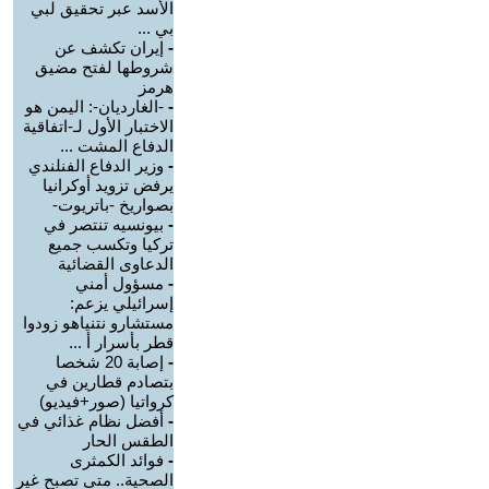
الأسد عبر تحقيق لبي
بي ...
-
إيران تكشف عن
شروطها لفتح مضيق
هرمز
-
-الغارديان-: اليمن هو
الاختبار الأول لـ-اتفاقية
الدفاع المشت ...
-
وزير الدفاع الفنلندي
يرفض تزويد أوكرانيا
بصواريخ -باتريوت-
-
بيونسيه تنتصر في
تركيا وتكسب جميع
الدعاوى القضائية
-
مسؤول أمني
إسرائيلي يزعم:
مستشارو نتنياهو زودوا
قطر بأسرار أ ...
-
إصابة 20 شخصا
بتصادم قطارين في
كرواتيا (صور+فيديو)
-
أفضل نظام غذائي في
الطقس الحار
-
فوائد الكمثرى
الصحية.. متى تصبح غير