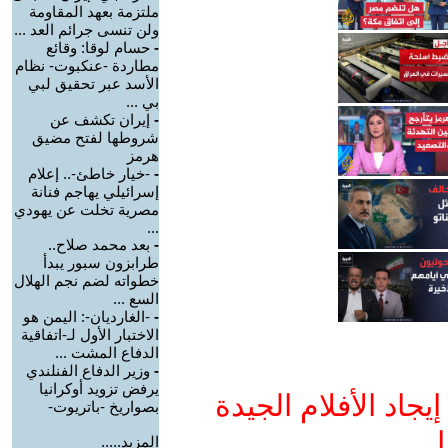
ملتزمة بعهد المقاومة
ولن تنسى جرائم العد ...
-
حسام لوقا: وقائع
مطاردة -عنكبوت- نظام
الأسد عبر تحقيق لبي
بي ...
-
إيران تكشف عن
شروطها لفتح مضيق
هرمز
-
-خيار خاطئ-.. إعلام
إسرائيلي يهاجم فنانة
مصرية تخلت عن يهودي
...
-
بعد محمد صلاح..
طرابزون سبور يبدأ
خطواته لضم نجم الهلال
السع ...
-
-الغارديان-: اليمن هو
الاختبار الأول لـ-اتفاقية
الدفاع المشت ...
-
وزير الدفاع الفنلندي
يرفض تزويد أوكرانيا
جاد الأفلام الجيدة
بصواريخ -باتريوت-
ا
المزيد.....