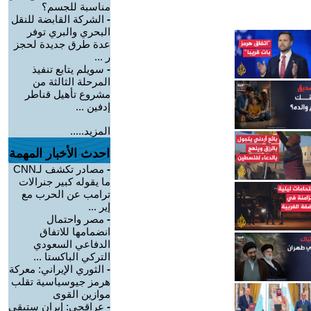
مناسبة للجسم؟
-
الشركة القابضة للنقل
البحري والبري توفر
عدة طرق جديدة لحجز
ر ...
-
سويلم يتابع تنفيذ
المرحلة الثالثة من
مشروع تأهيل قناطر
إدفين ...
المزيد.....
احدث الأخبار المهمة
-
مصادر تكشف لـCNN
ما يقوله كبير جنرالات
ترامب عن الحرب مع
إير ...
-
مصر واحتمال
انضمامها للاتفاق
الدفاعي السعودي
التركي الباكستا ...
-
الثوري الإيراني: معركة
هرمز جيوسياسية تقلب
موازين القوى
-
عراقجي: إيران ستبقى