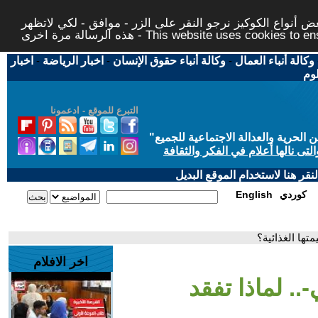
 أنواع الكوكيز نرجو النقر على الزر - موافق - لكي لاتظهر
This website uses cookies to ensure you ge
وكالة أنباء العمال
-
وكالة أنباء حقوق الإنسان
-
اخبار الرياضة
-
اخبار
لوم
التبرع للموقع - ادعمونا
حرية والعدالة الاجتماعية للجميع
"
تى نالها أعلام في الفكر والثقافة
قر هنا لاستخدام الموقع البديل
كوردي
English
تها الغذائية؟
اخر الافلام
.. لماذا تفقد