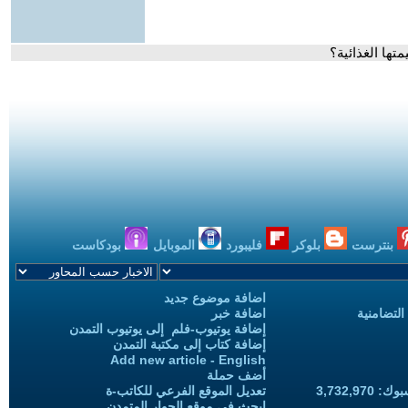
تها الغذائية؟
بنترست
بلوكر
فليبورد
الموبايل
بودكاست
اضافة موضوع جديد
التضامنية
اضافة خبر
إضافة يوتيوب-فلم إلى يوتيوب التمدن
إضافة كتاب إلى مكتبة التمدن
Add new article - English
أضف حملة
3,732,97
تعديل الموقع الفرعي للكاتب-ة
ابحث في موقع الحوار المتمدن