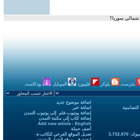
 شمالي سوريا؟
بنترست
بلوكر
فليبورد
الموبايل
بودكاست
اضافة موضوع جديد
التضامنية
اضافة خبر
إضافة يوتيوب-فلم إلى يوتيوب التمدن
إضافة كتاب إلى مكتبة التمدن
Add new article - English
أضف حملة
3,732,97
تعديل الموقع الفرعي للكاتب-ة
ابحث في موقع الحوار المتمدن