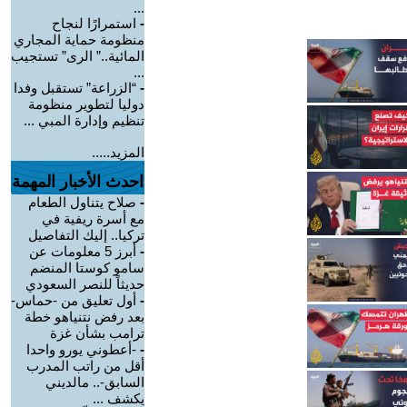
...
-
استمرارًا لنجاح
منظومة حماية المجاري
المائية..” الرى” تستجيب
...
-
“الزراعة” تستقبل وفدا
دوليا لتطوير منظومة
تنظيم وإدارة المبي ...
المزيد.....
احدث الأخبار المهمة
-
صلاح يتناول الطعام
مع أسرة ريفية في
تركيا.. إليك التفاصيل
-
أبرز 5 معلومات عن
سامو كوستا المنضم
حديثاً للنصر السعودي
-
أول تعليق من -حماس-
بعد رفض نتنياهو خطة
ترامب بشأن غزة
-
-أعطوني يورو واحدا
أقل من راتب المدرب
السابق-.. مالديني
يكشف ...