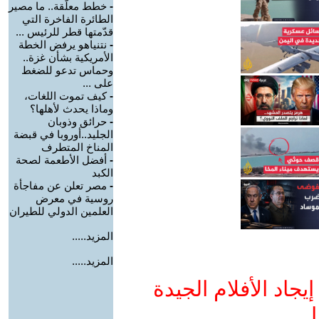
-
خطط معلّقة.. ما مصير
الطائرة الفاخرة التي
قدّمتها قطر للرئيس ...
-
نتنياهو يرفض الخطة
الأمريكية بشأن غزة..
وحماس تدعو للضغط
على ...
-
كيف تموت اللغات،
وماذا يحدث لأهلها؟
-
حرائق وذوبان
الجليد..أوروبا في قبضة
المناخ المتطرف
-
أفضل الأطعمة لصحة
الكبد
-
مصر تعلن عن مفاجأة
روسية في معرض
العلمين الدولي للطيران
المزيد.....
المزيد.....
جاد الأفلام الجيدة
ا