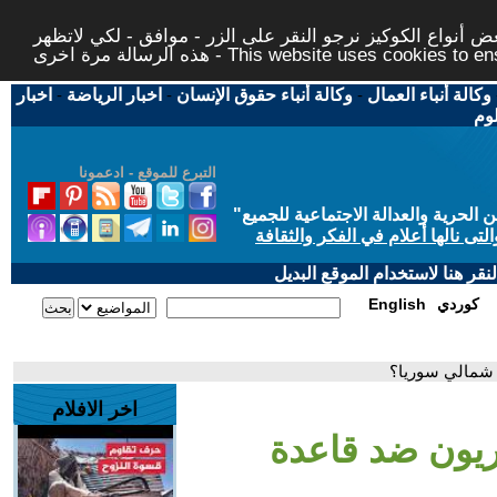
 أنواع الكوكيز نرجو النقر على الزر - موافق - لكي لاتظهر
This website uses cookies to ensure you ge
وكالة أنباء العمال
-
وكالة أنباء حقوق الإنسان
-
اخبار الرياضة
-
اخبار
لوم
التبرع للموقع - ادعمونا
حرية والعدالة الاجتماعية للجميع
"
تى نالها أعلام في الفكر والثقافة
قر هنا لاستخدام الموقع البديل
كوردي
English
 شمالي سوريا؟
اخر الافلام
ريون ضد قاعدة