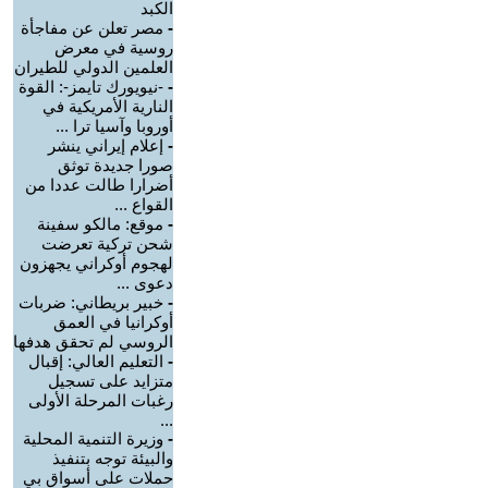
الكبد
-
مصر تعلن عن مفاجأة
روسية في معرض
العلمين الدولي للطيران
-
-نيويورك تايمز-: القوة
النارية الأمريكية في
أوروبا وآسيا ترا ...
-
إعلام إيراني ينشر
صورا جديدة توثق
أضرارا طالت عددا من
القواع ...
-
موقع: مالكو سفينة
شحن تركية تعرضت
لهجوم أوكراني يجهزون
دعوى ...
-
خبير بريطاني: ضربات
أوكرانيا في العمق
الروسي لم تحقق هدفها
-
التعليم العالي: إقبال
متزايد على تسجيل
رغبات المرحلة الأولى
...
-
وزيرة التنمية المحلية
والبيئة توجه بتنفيذ
حملات على أسواق بي