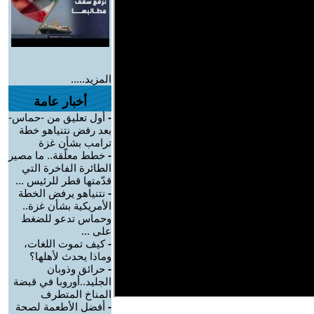
المزيد.....
أخبار عامة
-
أول تعليق من -حماس-
بعد رفض نتنياهو خطة
ترامب بشأن غزة
-
خطط معلّقة.. ما مصير
الطائرة الفاخرة التي
قدّمتها قطر للرئيس ...
-
نتنياهو يرفض الخطة
الأمريكية بشأن غزة..
وحماس تدعو للضغط
على ...
-
كيف تموت اللغات،
وماذا يحدث لأهلها؟
-
حرائق وذوبان
الجليد..أوروبا في قبضة
المناخ المتطرف
-
أفضل الأطعمة لصحة