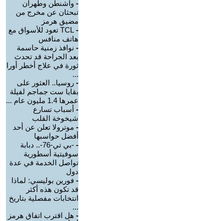
-
واشنطن وطهران
تبحثان عن مخرج من
مضيق هرمز
-
TCL تعود للأسواق مع
هاتف منافس
-
نوافذ زمنية حاسمة
بعد الجراحة قد تحدث
ثورة في علاج أخطر أورا
...
-
روسيا.. العثور على
بقايا ست جماجم لفيلة
عمرها 1.4 مليون عام ...
-
أسباب تسارع
شيخوخة القلب
-
موترولا تعلن عن أحد
أفضل حواسبها
-
-بي تي-76-.. دبابة
سوفيتية أسطورية
تواصل الخدمة في عدة
دول
-
فورين بوليسي: لماذا
قد تكون هذه أكثر
انتخابات مفصلية بتاريخ
...
-
هل اقترب اتفاق هرمز