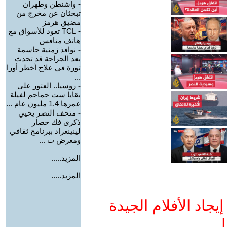
-
واشنطن وطهران
تبحثان عن مخرج من
مضيق هرمز
-
TCL تعود للأسواق مع
هاتف منافس
-
نوافذ زمنية حاسمة
بعد الجراحة قد تحدث
ثورة في علاج أخطر أورا
...
-
روسيا.. العثور على
بقايا ست جماجم لفيلة
عمرها 1.4 مليون عام ...
-
متحف النصر يحيي
ذكرى فك حصار
لينينغراد ببرنامج ثقافي
ومعرض ت ...
المزيد.....
المزيد.....
جاد الأفلام الجيدة
ا