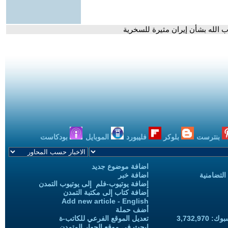
ب الله بشأن إيران مثيرة للسخرية
بنترست
بلوكر
فليبورد
الموبايل
بودكاست
اضافة موضوع جديد
التضامنية
اضافة خبر
إضافة يوتيوب-فلم إلى يوتيوب التمدن
إضافة كتاب إلى مكتبة التمدن
Add new article - English
أضف حملة
3,732,97
تعديل الموقع الفرعي للكاتب-ة
ابحث في موقع الحوار المتمدن