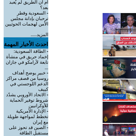
أم أن الطريق لم يُعبد
بعد؟
-
السعودية وقطر
ترحبان بإدانة مجلس
الأمن لهجمات الحوثيين
المزيد.....
احدث الأخبار المهمة
-
الطاقة السعودية:
إخماد حريق في منشأة
تابعة لأرامكو في جازان
...
-
خبير يوضح أهداف
روسيا من قصف مراكز
الدعم اللوجستي في
كييف
-
الاتحاد الأوروبي يشدّد
شروط توفير الحماية
للأوكرانيين
-
الإدارة الأمريكية
تخطط لمواجهة طويلة
مع إيران
-
الصين قد تحوز على
مستقبل الطاقة