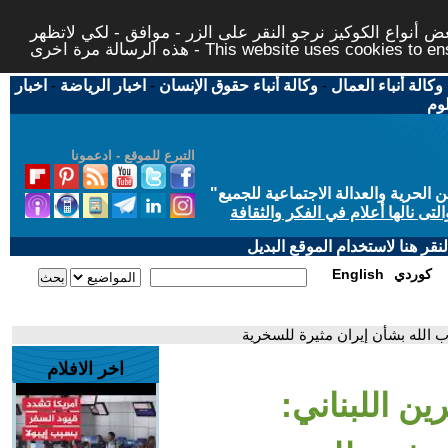
 أنواع الكوكيز نرجو النقر على الزر - موافق - لكي لاتظهر
This website uses cookies to ensure you ge
وكالة أنباء العمال
-
وكالة أنباء حقوق الإنسان
-
اخبار الرياضة
-
اخبار
لوم
التبرع للموقع - ادعمونا
حرية والعدالة الاجتماعية للجميع
"
تى نالها أعلام في الفكر والثقافة
قر هنا لاستخدام الموقع البديل
كوردي
English
ب الله بشأن إيران مثيرة للسخرية
اخر الافلام
ين اللبناني: