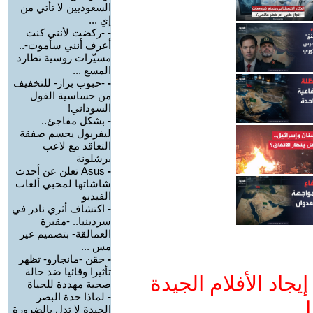
السعوديين لا تأتي من
إي ...
-
-ركضت لأنني كنت
أعرف أنني سأموت-..
مسيّرات روسية تطارد
المسع ...
-
-حبوب براز- للتخفيف
من حساسية الفول
السوداني!
-
بشكل مفاجئ..
ليفربول يحسم صفقة
التعاقد مع لاعب
برشلونة
-
Asus تعلن عن أحدث
شاشاتها لمحبي ألعاب
الفيديو
-
اكتشاف أثري نادر في
سردينيا.. -مقبرة
العمالقة- بتصميم غير
مس ...
-
حقن -مانجارو- تظهر
تأثيرا وقائيا ضد حالة
جاد الأفلام الجيدة
صحية مهددة للحياة
-
لماذا حدة البصر
ا
الجيدة لا تدل بالضرورة