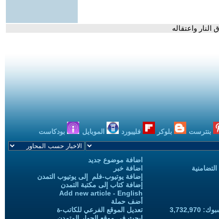
 النار واعتقاله
بنترست
بلوكر
فليبورد
الموبايل
بودكاست
اضافة موضوع جديد
التضامنية
اضافة خبر
إضافة يوتيوب-فلم إلى يوتيوب التمدن
إضافة كتاب إلى مكتبة التمدن
Add new article - English
أضف حملة
3,732,97
تعديل الموقع الفرعي للكاتب-ة
ابحث في موقع الحوار المتمدن