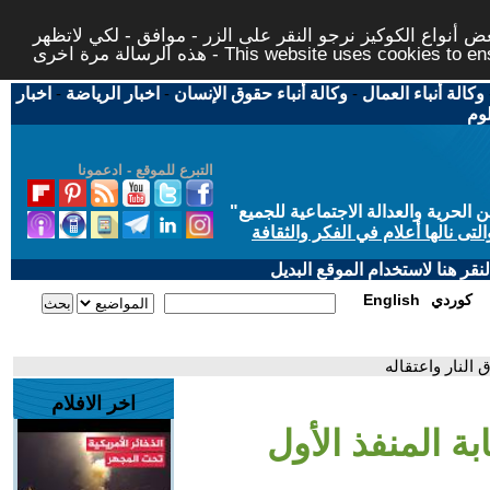
 أنواع الكوكيز نرجو النقر على الزر - موافق - لكي لاتظهر
This website uses cookies to ensure you ge
وكالة أنباء العمال
-
وكالة أنباء حقوق الإنسان
-
اخبار الرياضة
-
اخبار
لوم
التبرع للموقع - ادعمونا
حرية والعدالة الاجتماعية للجميع
"
تى نالها أعلام في الفكر والثقافة
قر هنا لاستخدام الموقع البديل
كوردي
English
 النار واعتقاله
اخر الافلام
ة المنفذ الأول