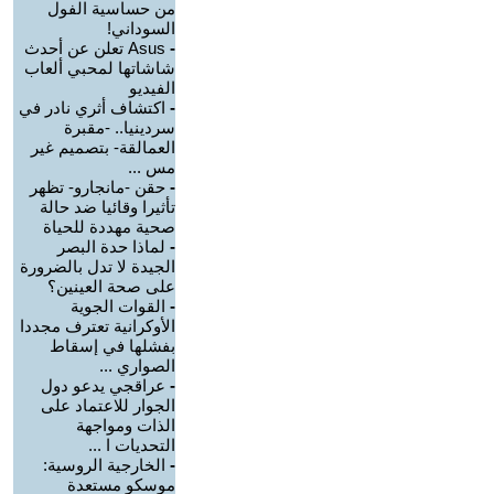
من حساسية الفول
السوداني!
-
Asus تعلن عن أحدث
شاشاتها لمحبي ألعاب
الفيديو
-
اكتشاف أثري نادر في
سردينيا.. -مقبرة
العمالقة- بتصميم غير
مس ...
-
حقن -مانجارو- تظهر
تأثيرا وقائيا ضد حالة
صحية مهددة للحياة
-
لماذا حدة البصر
الجيدة لا تدل بالضرورة
على صحة العينين؟
-
القوات الجوية
الأوكرانية تعترف مجددا
بفشلها في إسقاط
الصواري ...
-
عراقجي يدعو دول
الجوار للاعتماد على
الذات ومواجهة
التحديات ا ...
-
الخارجية الروسية:
موسكو مستعدة