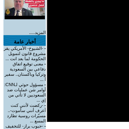
المزيد.....
أخبار عامة
-
-الشيوخ- الأمريكي يقر
مشروع قانون لتمويل
الحكومة لما بعد انت ...
-
معنى توقيع اتفاق
دفاعي بين السعودية
وتركيا وباكستان.. سفير
أ ...
-
مسؤول حوثي لـCNN:
أوامر شن عمليات ضد
السعوديين لا تأتي من
إي ...
-
-ركضت لأنني كنت
أعرف أنني سأموت-..
مسيّرات روسية تطارد
المسع ...
-
-حبوب براز- للتخفيف