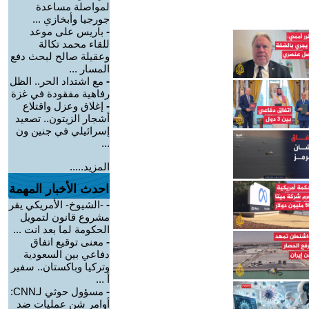
لمواصلة مساعدة
جورجيا وأبخازي ...
-
باريس على موعد
للقاء محمد تكالة
وعقيلة صالح لبحث دفع
المسار ...
-
مع اشتداد الحر.. الظل
رفاهية مفقودة في غزة
-
إغلاق وعزل واقتلاع
أشجار الزيتون.. تصعيد
إسرائيلي في جنين ون
...
المزيد.....
احدث الأخبار المهمة
-
-الشيوخ- الأمريكي يقر
مشروع قانون لتمويل
الحكومة لما بعد انت ...
-
معنى توقيع اتفاق
دفاعي بين السعودية
وتركيا وباكستان.. سفير
أ ...
-
مسؤول حوثي لـCNN:
أوامر شن عمليات ضد