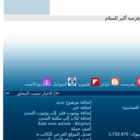
فرصة أكبر للسلام
بنترست
بلوكر
فليبورد
الموبايل
بودكاست
اضافة موضوع جديد
التضامنية
اضافة خبر
إضافة يوتيوب-فلم إلى يوتيوب التمدن
إضافة كتاب إلى مكتبة التمدن
Add new article - English
أضف حملة
3,732,97
تعديل الموقع الفرعي للكاتب-ة
ابحث في موقع الحوار المتمدن