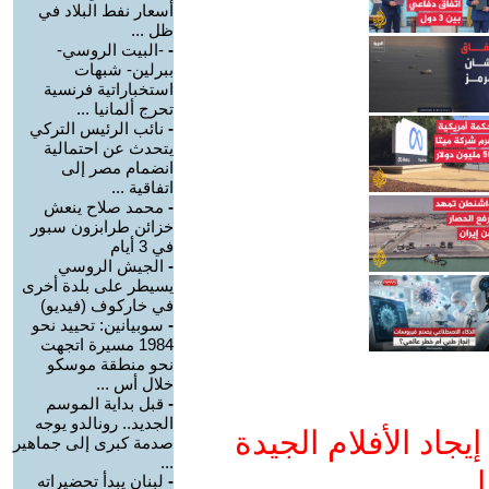
أسعار نفط البلاد في
ظل ...
-
-البيت الروسي-
ببرلين- شبهات
استخباراتية فرنسية
تحرج ألمانيا ...
-
نائب الرئيس التركي
يتحدث عن احتمالية
انضمام مصر إلى
اتفاقية ...
-
محمد صلاح ينعش
خزائن طرابزون سبور
في 3 أيام
-
الجيش الروسي
يسيطر على بلدة أخرى
في خاركوف (فيديو)
-
سوبيانين: تحييد نحو
1984 مسيرة اتجهت
نحو منطقة موسكو
خلال أس ...
-
قبل بداية الموسم
الجديد.. رونالدو يوجه
جاد الأفلام الجيدة
صدمة كبرى إلى جماهير
...
ا
-
لبنان يبدأ تحضيراته