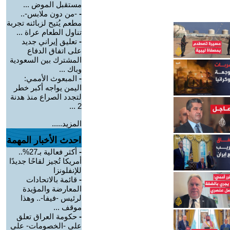
مستقبل الموض ...
-
-من دون ملابس-..
مطعم يُتيح لزبائنه تجربة
تناول الطعام عراة ...
-
تعليق إيراني جديد
على اتفاق الدفاع
المشترك بين السعودية
وباك ...
-
المبعوث الأممي:
اليمن يواجه أكبر خطر
لتجدد الصراع منذ هدنة
2 ...
المزيد.....
احدث الأخبار المهمة
-
أكثر فعالية بـ27%..
أمريكا تُجيز لقاحًا جديدًا
للإنفلونزا
-
قائمة بالاتحادات
المعارضة والمؤيدة
لرئيس -فيفا-.. وهذا
موقف ...
-
حكومة العراق تعلق
على -الخصومات- على