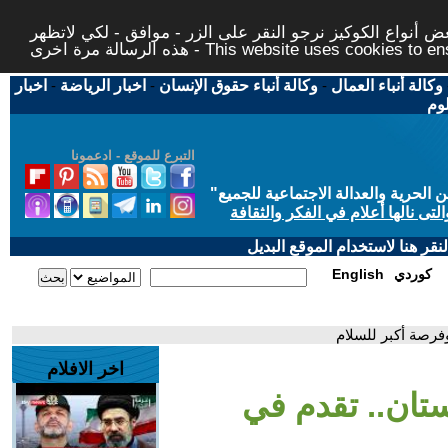
 أنواع الكوكيز نرجو النقر على الزر - موافق - لكي لاتظهر
This website uses cookies to ensure you ge
وكالة أنباء العمال
-
وكالة أنباء حقوق الإنسان
-
اخبار الرياضة
-
اخبار
لوم
التبرع للموقع - ادعمونا
حرية والعدالة الاجتماعية للجميع
"
تى نالها أعلام في الفكر والثقافة
قر هنا لاستخدام الموقع البديل
كوردي
English
فرصة أكبر للسلام
اخر الافلام
تان.. تقدم في