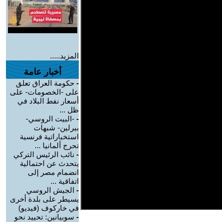
المزيد.....
أخبار عامة
-
حكومة العراق تعلق
على -الخصومات- على
أسعار نفط البلاد في
ظل ...
-
-البيت الروسي-
ببرلين- شبهات
استخباراتية فرنسية
تحرج ألمانيا ...
-
نائب الرئيس التركي
يتحدث عن احتمالية
انضمام مصر إلى
اتفاقية ...
-
الجيش الروسي
يسيطر على بلدة أخرى
في خاركوف (فيديو)
-
سوبيانين: تحييد نحو