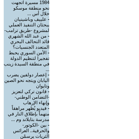
1984 مسيرة اتجهت
نحو منطقة موسكو
خلال أس ...
-
علييف وباشينيان
يبحثان التنفيذ العملي
لمشروع -طريق ترامب-
-
من عبد الله الشهري
قائد التحالف البحري
المتعدد الجنسيات؟
-
الأمن السوري يحبط
تفجيرا لتنظيم الدولة
في منطقة السيدة زينب
...
-
إعصار دولفين يضرب
اليابان ويتجه نحو الصين
وتايوان
-
قانون تركي لتعزيز
-التضامن الوطني-
وإنهاء الإرهاب
-
فيديو يُظهر مراهقاً
متهماً بإطلاق النار في
مدرسة بتايلاند وم ...
-
بين -الكوتور-
والحرفية.. العرائس
الثريات يرسمْن