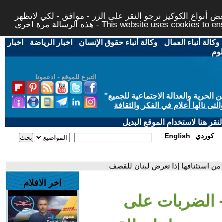
 أنواع الكوكيز نرجو النقر على الزر - موافق - لكي لاتظهر
This website uses cookies to ensure you ge
وكالة أنباء العمال
-
وكالة أنباء حقوق الإنسان
-
اخبار الرياضة
-
اخبار
لوم
التبرع للموقع - ادعمونا
حرية والعدالة الاجتماعية للجميع
"
تى نالها أعلام في الفكر والثقافة
قر هنا لاستخدام الموقع البديل
كوردي
English
من استئنافها إذا تعرض لبنان للقصف
اخر الافلام
- الضربات على