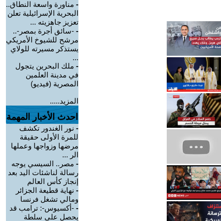
-
مناورة واسعة النطاق..
البحرية الإسرائيلية تعلن
تعزيز جاهزيته ...
-
-سائق أجرة بمصر-..
مرشح للشيوخ الأمريكي
يستذكر مسيرته للولاي
...
-
ملك البحرين يتجول
في مدينة العلمين
المصرية (فيديو)
المزيد.....
احدث الأخبار المهمة
-
نور الغندور تكشف
للمرة الأولى حقيقة
مرضها وزواجها وعملها
الر ...
-
مصر.. السيسي يوجه
رسالة لناشئات اليد بعد
إنجاز كأس العالم
-
نهاية قطيعة الجزائر
ومالي تشغل فرنسا
-
-أكسيوس-: ترامب قد
يحصل على سلطة