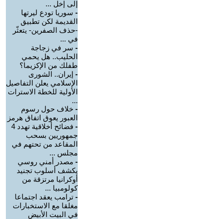
إلى إخل ...
-
سوريا تودع ليرتها
القديمة لكن تطبيق
-حذف الصفرين- يتعثّر
في ...
-
سر في زجاجة
الحليب.. هل يحمي
طفلك من الإكزيما؟
-
إيران.. الشورى
الإسلامي يعلن التفاصيل
الأولية للخطة الاسترات
...
-
خلاف حول رسوم
العبور يعوق اتفاق هرمز
-
فضائح أخلاقية تهدد 4
جمهوريين بسحب
المقاعد من تحتهم في
مجلس ...
-
مصدر أمني روسي
يكشف أسلوب تجنيد
أوكرانيا مرتزقة من
كولومبيا ...
-
ترامب يعقد اجتماعا
مغلقا مع الاستخبارات
في البيت الأبيض