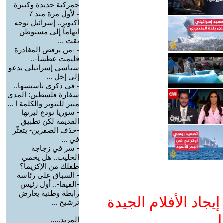
جمركية جديدة وكبيرة
-
لأول مرة منذ 7
أكتوبر.. إسرائيل توجه
اتهاماً إلى مستوطن
بقت ...
-
-من يرفض المغادرة
فليمت عطشاً-..
سياسي إسرائيلي يدعو
إلى إخل ...
-
في ذكرى تأسيسها..
سفارة فلسطين: المدى
منبر للتنوير والكلمة ا ...
-
سوريا تودع ليرتها
القديمة لكن تطبيق
-حذف الصفرين- يتعثّر
في ...
-
سر في زجاجة
الحليب.. هل يحمي
طفلك من الإكزيما؟
-
السباق على رئاسة
-الفيفا-.. أول رئيس
رابطة وطنية يعارض
جاد الأفلام الجيدة
ترشيح ...
ا
المزيد.....