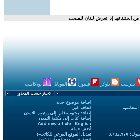
من استئنافها إذا تعرض لبنان للقصف
بنترست
بلوكر
فليبورد
الموبايل
بودكاست
اضافة موضوع جديد
التضامنية
اضافة خبر
إضافة يوتيوب-فلم إلى يوتيوب التمدن
إضافة كتاب إلى مكتبة التمدن
Add new article - English
أضف حملة
3,732,97
تعديل الموقع الفرعي للكاتب-ة
ابحث في موقع الحوار المتمدن