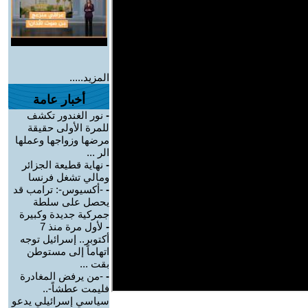
المزيد.....
أخبار عامة
-
نور الغندور تكشف
للمرة الأولى حقيقة
مرضها وزواجها وعملها
الر ...
-
نهاية قطيعة الجزائر
ومالي تشغل فرنسا
-
-أكسيوس-: ترامب قد
يحصل على سلطة
جمركية جديدة وكبيرة
-
لأول مرة منذ 7
أكتوبر.. إسرائيل توجه
اتهاماً إلى مستوطن
بقت ...
-
-من يرفض المغادرة
فليمت عطشاً-..
سياسي إسرائيلي يدعو