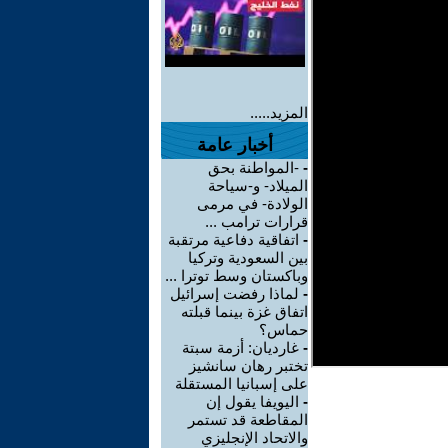
المزيد.....
أخبار عامة
-
-المواطنة بحق
الميلاد- و-سياحة
الولادة- في مرمى
قرارات ترامب ...
-
اتفاقية دفاعية مرتقبة
بين السعودية وتركيا
وباكستان وسط توترا ...
-
لماذا رفضت إسرائيل
اتفاق غزة بينما قبلته
حماس؟
-
غارديان: أزمة سبتة
تختبر رهان سانشيز
على إسبانيا المستقلة
-
اليويفا يقول إن
المقاطعة قد تستمر
والاتحاد الإنجليزي