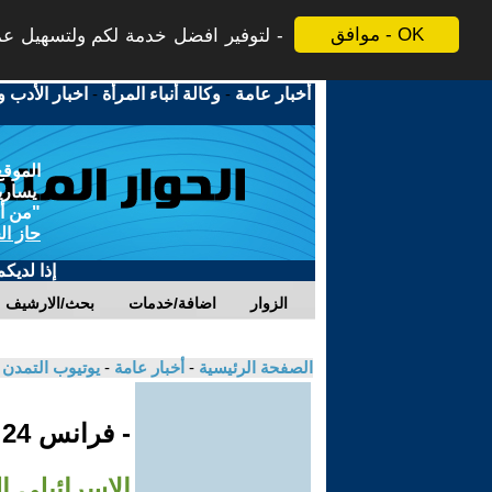
موافق - OK
لتوفير افضل خدمة لكم ولتسهيل عملي
أخبار عامة
-
وكالة أنباء المرأة
-
اخبار الأدب و
الموقع
يسارية
"من أج
حاز ال
إذا لديك
الزوار
اضافة/خدمات
بحث/الارشيف
الصفحة الرئيسية
-
أخبار عامة
-
يوتيوب التمدن
- فرانس 24
الإسرائيلي ا