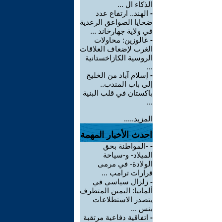
الذكاء ال ...
-
الهند.. ارتفاع عدد
ضحايا الصواعق الرعدية
في ولاية جهارخاند ...
-
غالوزين: محاولات
الغرب لإضعاف العلاقات
الروسية الكازاخستانية
...
-
إسلام آباد من الخليج
إلى باب المندب..
باكستان في قلب البنية
...
المزيد.....
احدث الأخبار المهمة
-
-المواطنة بحق
الميلاد- و-سياحة
الولادة- في مرمى
قرارات ترامب ...
-
زلزال سياسي في
ألمانيا: اليمين المتطرف
يتصدر الاستطلاعات
بنس ...
-
اتفاقية دفاعية مرتقبة