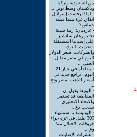
بين السعودية وتركيا
وباكستان وسط توترا ...
-
لماذا رفضت إسرائيل
اتفاق غزة بينما قبلته
حماس؟
-
غارديان: أزمة سبتة
تختبر رهان سانشيز
على إسبانيا المستقلة
-
تحديث البنوك
والشركات.. سعر الدولار
اليوم في مصر مقابل
الجني ...
-
مفاجأة في عيار 21
اليوم.. تراجع جديد في
أسعار الذهب بمصر وتح
...
ا
-
اليويفا يقول إن
المقاطعة قد تستمر
والاتحاد الإنجليزي
يسحب دع ...
-
اليونيسف: استشهاد
300 طفل في غزة جراء
خروقات الاحتلال منذ
وق ...
-
عشرات الإصابات