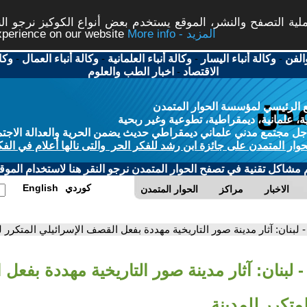
ة التصفح والنشر، الموقع يستخدم بعض أنواع الكوكيز نرجو النق
More info - المزيد
experience on our website
الفن
-
وكالة أنباء اليسار
-
وكالة أنباء العلمانية
-
وكالة أنباء العمال
-
وكا
الاقتصاد
-
اخبار الطب والعلوم
 الرئيسي لمؤسسة الحوار المتمدن
، علمانية، ديمقراطية، تطوعية وغير ربحية
ل مجتمع مدني علماني ديمقراطي حديث يضمن الحرية والعدالة الاجتم
حوار المتمدن على جائزة ابن رشد للفكر الحر والتى نالها أعلام في الفك
م مشاكل تقنية في تصفح الحوار المتمدن نرجو النقر هنا لاستخدام الموقع
كوردي
English
الاخبار
مراكز
الحوار المتمدن
- لبنان: آثار مدينة صور التاريخية مهددة بفعل القصف الإسرائيلي المتكرر ل
- لبنان: آثار مدينة صور التاريخية مهددة بفعل
لمتكرر للمدينة