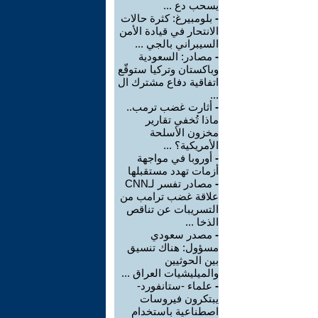
يسحب دع ...
-
بلومبيرغ: كثرة حالات
الانتحار في قيادة الأمن
السيبراني بالجي ...
-
مصادر: السعودية
وباكستان وتركيا ستوقّع
اتفاقية دفاع مشترك ال
...
-
أثارت غضب ترمب..
ماذا تُخفي تقارير
مخزون الأسلحة
الأمريكية؟ ...
-
أوروبا في مواجهة
أزمات تهدد مستقبلها
-
مصادر تفسر لـCNN
علاقة غضب ترامب من
التسريبات عن تناقص
الذخا ...
-
مصدر سعودي
مسؤول: هناك تنسيق
بين الحوثيين
والميليشيات العراق ...
-
علماء -ستانفورد-
يبتكرون فيروسات
اصطناعية باستخدام