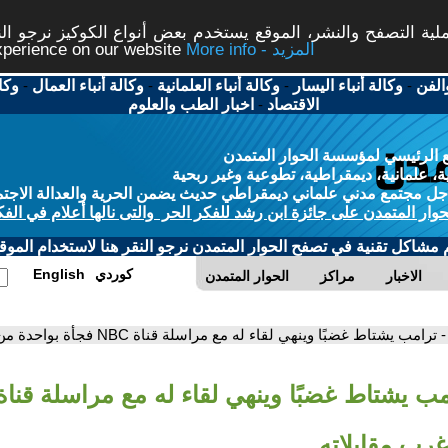
ة التصفح والنشر، الموقع يستخدم بعض أنواع الكوكيز نرجو النق
More info - المزيد
experience on our website
الفن
-
وكالة أنباء اليسار
-
وكالة أنباء العلمانية
-
وكالة أنباء العمال
-
وكا
الاقتصاد
-
اخبار الطب والعلوم
 الرئيسي لمؤسسة الحوار المتمدن
، علمانية، ديمقراطية، تطوعية وغير ربحية
ل مجتمع مدني علماني ديمقراطي حديث يضمن الحرية والعدالة الاجتم
حوار المتمدن على جائزة ابن رشد للفكر الحر والتى نالها أعلام في الفك
م مشاكل تقنية في تصفح الحوار المتمدن نرجو النقر هنا لاستخدام الموقع
كوردي
English
الاخبار
مراكز
الحوار المتمدن
- ترامب يشتاط غضبًا وينهي لقاء له مع مراسلة قناة NBC فجأة بواحدة من أغرب مقابلاته
رب مقابلاته