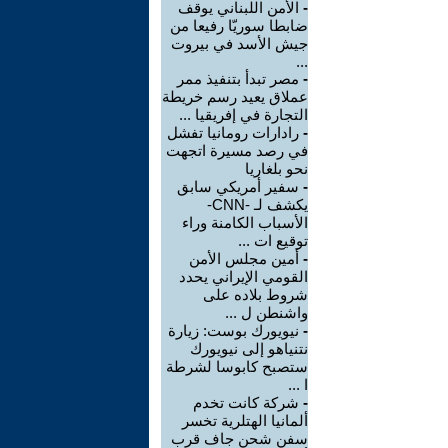
-
الأمن اللبناني يوقف
ضابطا سوريّا رفيعا من
جيش الأسد في بيروت
...
-
مصر تبدأ بتنفيذ ممر
عملاق يعيد رسم خريطة
التجارة في إفريقيا ...
-
رادارات رومانيا تفشل
في رصد مسيرة اتجهت
نحو بلغاريا
-
سفير أمريكي سابق
يكشف لـ -CNN-
الأسباب الكامنة وراء
توقيع ات ...
-
أمين مجلس الأمن
القومي الإيراني يحدد
شروط بلاده على
واشنطن ل ...
-
نيويورك بوست: زيارة
نتنياهو إلى نيويورك
ستصبح كابوسا لشرطة
ا ...
-
شركة كانت تخدم
ألمانيا الهتلرية تخسر
سفن شحن جاف قرب