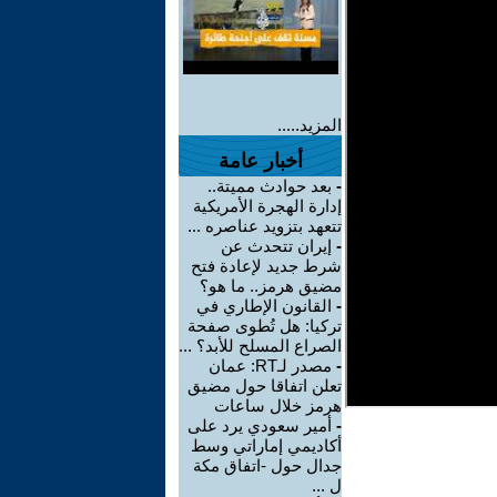
المزيد.....
أخبار عامة
-
بعد حوادث مميتة..
إدارة الهجرة الأمريكية
تتعهد بتزويد عناصره ...
-
إيران تتحدث عن
شرط جديد لإعادة فتح
مضيق هرمز.. ما هو؟
-
القانون الإطاري في
تركيا: هل تُطوى صفحة
الصراع المسلح للأبد؟ ...
-
مصدر لـRT: عمان
تعلن اتفاقا حول مضيق
هرمز خلال ساعات
-
أمير سعودي يرد على
أكاديمي إماراتي وسط
جدال حول -اتفاق مكة
ل ...