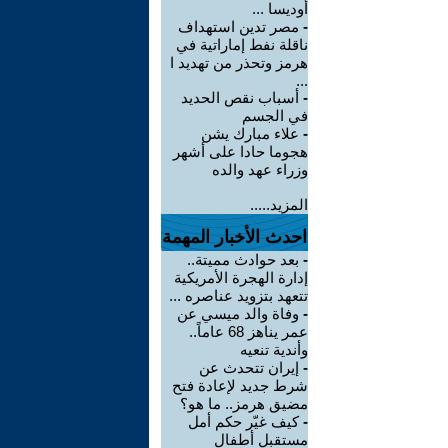
أوديسا ...
-
مصر تدين استهداف
ناقلة نفط إماراتية في
هرمز وتحذر من تهديد ا
...
-
أسباب نقص الحديد
في الجسم
-
علاء مبارك يشن
هجوما حادا على أشهر
وزراء عهد والده
المزيد.....
احدث الأخبار المهمة
-
بعد حوادث مميتة..
إدارة الهجرة الأمريكية
تتعهد بتزويد عناصره ...
-
وفاة والد ميسي عن
عمر يناهز 68 عاماً..
وأندية تنعيه
-
إيران تتحدث عن
شرط جديد لإعادة فتح
مضيق هرمز.. ما هو؟
-
كيف غيّر حكم أمل
مستقبل أطفال