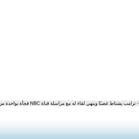
- ترامب يشتاط غضبًا وينهي لقاء له مع مراسلة قناة NBC فجأة بواحدة من أغرب مقابلاته