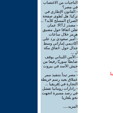
الناجيات من الاغتصاب
في مصر؟
-
القانون الإطاري في
تركيا: هل تُطوى صفحة
الصراع المسلح للأبد؟ ...
-
مصدر لـRT: عمان
تعلن اتفاقا حول مضيق
هرمز خلال ساعات
-
أمير سعودي يرد على
أكاديمي إماراتي وسط
جدال حول -اتفاق مكة
ل ...
-
الأمن اللبناني يوقف
ضابطا سوريّا رفيعا من
جيش الأسد في بيروت
...
ا
-
مصر تبدأ بتنفيذ ممر
عملاق يعيد رسم خريطة
التجارة في إفريقيا ...
-
رادارات رومانيا تفشل
في رصد مسيرة اتجهت
نحو بلغاريا
المزيد.....