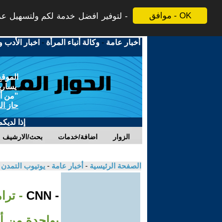
موافق - OK
لتوفير افضل خدمة لكم ولتسهيل عملي
أخبار عامة
-
وكالة أنباء المرأة
-
اخبار الأدب و
الموقع
يسارية
"من أج
حاز ال
إذا لديك
الزوار
اضافة/خدمات
بحث/الارشيف
الصفحة الرئيسية
-
أخبار عامة
-
يوتيوب التمدن
- CNN
بواحدة من أغ