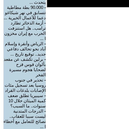
يتحدث ...
-
90.000 بطة مطاطية
تتسابق في نهر شيكاغو
دعما للأعمال الخيرية ...
-
أزمة الذخائر تطارد
ترامب.. هل استنزفت
الحرب مع إيران مخزون
ا ...
-
الرياض وأنقرة وإسلام
آباد نحو تحالف دفاعي
جديد.. توقيع تاريخ ...
-
برلين تكشف عن مقعد
بألوان قوس قزح
لضحايا هجوم مسيرة
الفخر
-
تحذير في جنوب
روسيا بعد تسجيل مئات
الإصابات بلدغات القراد
-
سيبيريا تطلق ضعف
كمية الميثان خلال 10
سنوات.. ما السبب؟
-
الدرجات المتدنية
ليست سببا للعقاب..
نصائح للتعامل مع أخطاء
ا ...