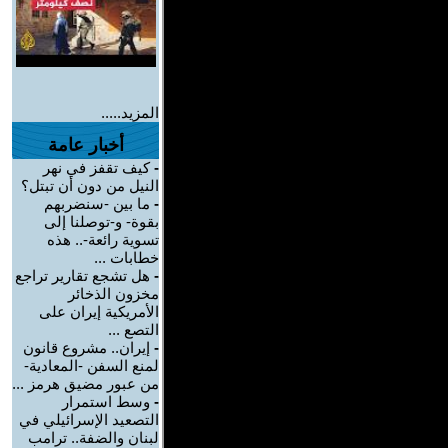
المزيد.....
أخبار عامة
-
كيف تقفز في نهر
النيل من دون أن تبتل؟
-
ما بين -سنضربهم
بقوة- و-توصلنا إلى
تسوية رائعة-.. هذه
خطابات ...
-
هل تشجع تقارير تراجع
مخزون الذخائر
الأمريكية إيران على
التصع ...
-
إيران.. مشروع قانون
لمنع السفن -المعادية-
من عبور مضيق هرمز ...
-
وسط استمرار
التصعيد الإسرائيلي في
لبنان والضفة.. ترامب