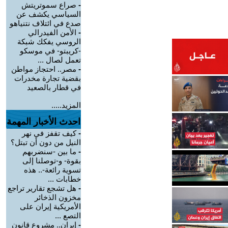
-
صراع سموتريتش
السياسي يكشف عن
صدع في ائتلاف نتنياهو
-
الأمن الفيدرالي
الروسي يفكك شبكة
-كريبتو- في موسكو
تعمل لصال ...
-
مصر.. احتجاز مواطن
بقضية تجارة مخدرات
في قطار بالصعيد
المزيد.....
احدث الأخبار المهمة
-
كيف تقفز في نهر
النيل من دون أن تبتل؟
-
ما بين -سنضربهم
بقوة- و-توصلنا إلى
تسوية رائعة-.. هذه
خطابات ...
-
هل تشجع تقارير تراجع
مخزون الذخائر
الأمريكية إيران على
التصع ...
-
إيران.. مشروع قانون