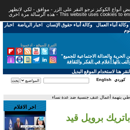
 أنواع الكوكيز نرجو النقر على الزر - موافق - لكي لاتظهر
This website uses cookies to ensure you ge
وكالة أنباء العمال
-
وكالة أنباء حقوق الإنسان
-
اخبار الرياضة
-
اخبار
لوم
التبرع للموقع - ادعمونا
حرية والعدالة الاجتماعية للجميع
"
تى نالها أعلام في الفكر والثقافة
قر هنا لاستخدام الموقع البديل
كوردي
English
تياطي بتهمة أعمال عنف جنسية ضد عدة نساء
اخر الافلام
اتريك برويل قيد