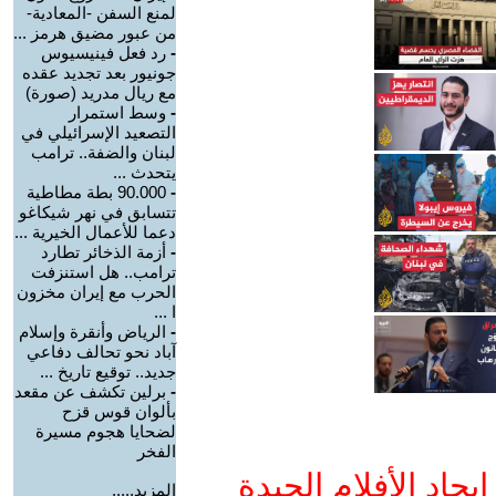
لمنع السفن -المعادية-
من عبور مضيق هرمز ...
-
رد فعل فينيسيوس
جونيور بعد تجديد عقده
مع ريال مدريد (صورة)
-
وسط استمرار
التصعيد الإسرائيلي في
لبنان والضفة.. ترامب
يتحدث ...
-
90.000 بطة مطاطية
تتسابق في نهر شيكاغو
دعما للأعمال الخيرية ...
-
أزمة الذخائر تطارد
ترامب.. هل استنزفت
الحرب مع إيران مخزون
ا ...
-
الرياض وأنقرة وإسلام
آباد نحو تحالف دفاعي
جديد.. توقيع تاريخ ...
-
برلين تكشف عن مقعد
بألوان قوس قزح
لضحايا هجوم مسيرة
الفخر
جاد الأفلام الجيدة
المزيد.....