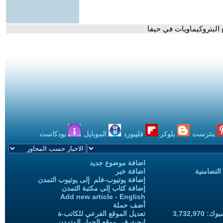
 البتروكيماويات في حيفا
بنترست
بلوكر
فليبورد
الموبايل
بودكاست
اضافة موضوع جديد
التضامنية
اضافة خبر
إضافة يوتيوب-فلم إلى يوتيوب التمدن
إضافة كتاب إلى مكتبة التمدن
Add new article - English
أضف حملة
3,732,97
تعديل الموقع الفرعي للكاتب-ة
ابحث في موقع الحوار المتمدن