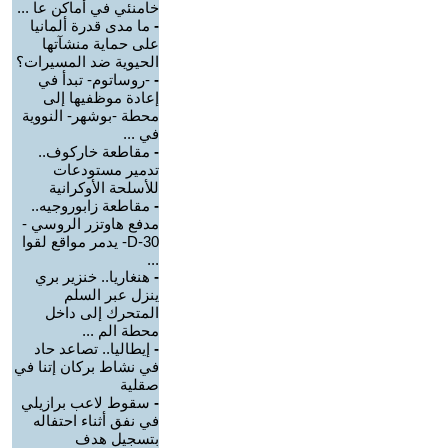
خامنئي في أماكن عا ...
-
ما مدى قدرة ألمانيا
على حماية منشآتها
الحيوية ضد المسيرات؟
-
-روساتوم- تبدأ في
إعادة موظفيها إلى
محطة -بوشهر- النووية
في ...
-
مقاطعة خاركوف..
تدمير مستودعات
للأسلحة الأوكرانية
-
مقاطعة زابوروجيه..
مدفع هاوتزر الروسي -
D-30- يدمر مواقع لقوا
...
-
هنغاريا.. خنزير بري
ينزل عبر السلم
المتحرك إلى داخل
محطة الم ...
-
إيطاليا.. تصاعد حاد
في نشاط بركان إتنا في
صقلية
-
سقوط لاعب برازيلي
في نفق أثناء احتفاله
بتسجيل هدف