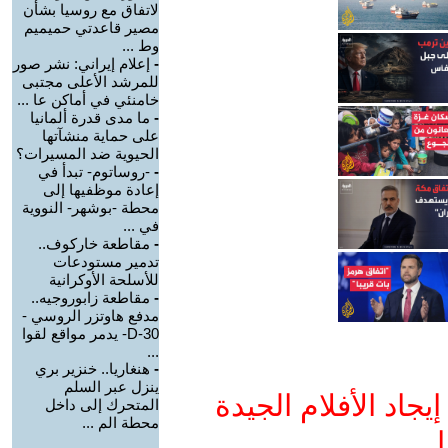
لاتفاق مع روسيا بشأن
مصير قاعدتي حميميم
وط ...
-
إعلام إيراني: نشر صور
للمرشد الأعلى مجتبى
خامنئي في أماكن عا ...
-
ما مدى قدرة ألمانيا
على حماية منشآتها
الحيوية ضد المسيرات؟
-
-روساتوم- تبدأ في
إعادة موظفيها إلى
محطة -بوشهر- النووية
في ...
-
مقاطعة خاركوف..
تدمير مستودعات
للأسلحة الأوكرانية
-
مقاطعة زابوروجيه..
مدفع هاوتزر الروسي -
D-30- يدمر مواقع لقوا
...
-
هنغاريا.. خنزير بري
ينزل عبر السلم
جاد الأفلام الجيدة
المتحرك إلى داخل
محطة الم ...
ا