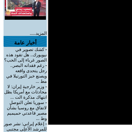
المزيد.....
أخبار عامة
-
كشك تصوير في
نيويورك.. هل تقود هذه
الصور غرباء إلى الحب؟
-
رغم فقدانه البصر..
رجل يتحدى واقعه
ويصنع خبز التورتيلا في
مط ...
-
وزير خارجية إيران: لا
محادثات مع أمريكا بظل
انتهاك مذكرة الت ...
-
سوريا تعلن التوصل
لاتفاق مع روسيا بشأن
مصير قاعدتي حميميم
وط ...
-
إعلام إيراني: نشر صور
للمرشد الأعلى مجتبى