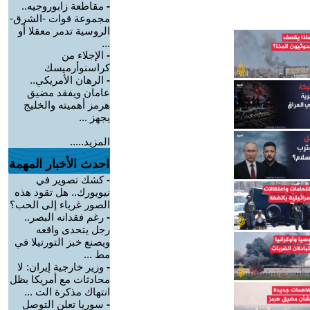
-
مقاطعة زابوروجيه..
مجموعة قوات -الشرق-
الروسية تدمر معقلا أو
...
-
الإجلاء من
كراسنوأرميسك
-
الرهان الأمريكي..
عامان ويفقد مضيق
هرمز أهميته والخليج
يجهز ...
المزيد.....
احدث الأخبار المهمة
-
كشك تصوير في
نيويورك.. هل تقود هذه
الصور غرباء إلى الحب؟
-
رغم فقدانه البصر..
رجل يتحدى واقعه
ويصنع خبز التورتيلا في
مط ...
-
وزير خارجية إيران: لا
محادثات مع أمريكا بظل
انتهاك مذكرة الت ...
-
سوريا تعلن التوصل