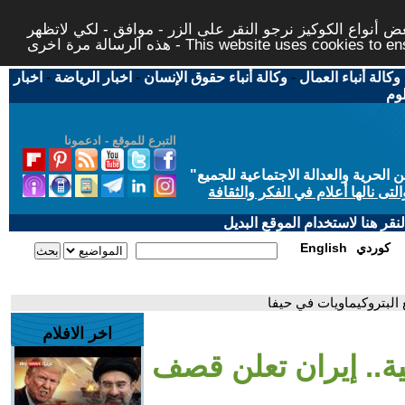
 أنواع الكوكيز نرجو النقر على الزر - موافق - لكي لاتظهر
This website uses cookies to ensure you ge
وكالة أنباء العمال
-
وكالة أنباء حقوق الإنسان
-
اخبار الرياضة
-
اخبار
لوم
التبرع للموقع - ادعمونا
حرية والعدالة الاجتماعية للجميع
"
تى نالها أعلام في الفكر والثقافة
قر هنا لاستخدام الموقع البديل
كوردي
English
 البتروكيماويات في حيفا
اخر الافلام
ية.. إيران تعلن قصف